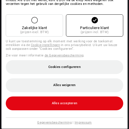
inhoud. Als u dit niet wenst, kunt u zich via de knop 'Alles weigeren' ook
verzetten tegen het gebruik van dergelijke cookies en methoden.
Zakelijke klant
Particuliere klant
(prijzen excl. BTW)
(prijzen incl. BTW)
U kunt uw toestemming op elk moment met werking voor de toekomst
intrekken via de
Cookie-instellingen
in ons privacybeleid. U kunt uw keuze
ook aanpassen onder “Cookies configureren”.
Zie voor meer informatie
de Gegevensbescherming
.
Cookies configureren
Alles weigeren
Alles accepteren
Gegevensbescherming
|
Impressum