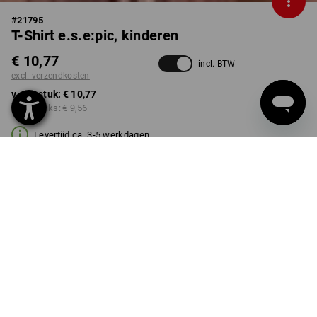
#
21795
T-Shirt e.s.e:pic, kinderen
€ 10,77
incl. BTW
excl. verzendkosten
v.a. 1 stuk:
€ 10,77
v.a. 3 stuks:
€ 9,56
Levertijd ca. 3-5 werkdagen
KLEUR
MAAT
98/104
kiezen
kiezen
zwart / signaalgeel /
signaaloranje
Kwantumkorting
v.a. 1 stuk
v.a. 3 stuks
Besparingen:
Besparingen: