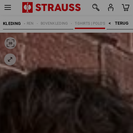
TERUG    >
KLEDING
KINDEREN
BOVENKLEDING
T-SHIRTS | POLO'S