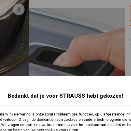
Bedankt dat je voor STRAUSS hebt gekozen!
le winkelervaring is onze zorg! Probleemloze functies, op u afgestemde in
l verloop - Dit zijn de doeleinden van cookies en andere technologieën die w
.Wij vragen daarom om uw toestemming voor het opslaan van cookies en he
ens op basis van uw persoonlijke voorkeuren.