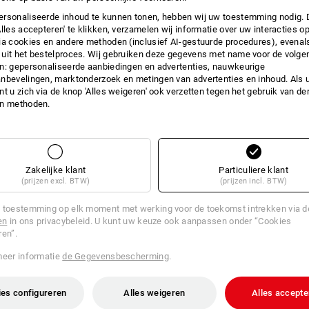
rsonaliseerde inhoud te kunnen tonen, hebben wij uw toestemming nodig. 
INFO
Alles accepteren' te klikken, verzamelen wij informatie over uw interacties o
ia cookies en andere methoden (inclusief AI-gestuurde procedures), evenal
uit het bestelproces. Wij gebruiken deze gegevens met name voor de volge
n: gepersonaliseerde aanbiedingen en advertenties, nauwkeurige
nbevelingen, marktonderzoek en metingen van advertenties en inhoud. Als u 
EEN DOOS VOOR ALLES
t u zich via de knop 'Alles weigeren' ook verzetten tegen het gebruik van der
Vriesvak, vaatwasser en magnetron
en methoden.
De e.s. Magnetron-lunchbox midi met 
perfect voor het bewaren, veilig verv
maaltijden. Met slechts één klik kan d
afgesloten. Dankzij het transparante d
Zakelijke klant
Particuliere klant
zit. Dankzij het ontluchtingsventiel k
(prijzen excl. BTW)
(prijzen incl. BTW)
magnetron worden gebruikt: open gewo
 toestemming op elk moment met werking voor de toekomst intrekken via 
en
in ons privacybeleid. U kunt uw keuze ook aanpassen onder “Cookies
BESC
ren”.
meer informatie
de Gegevensbescherming
.
lekvrij, lucht- en aromadicht
praktische kliksluiting
transparant deksel met ontluch
es configureren
Alles weigeren
Alles accepte
verwijderbare afdichtingsring v