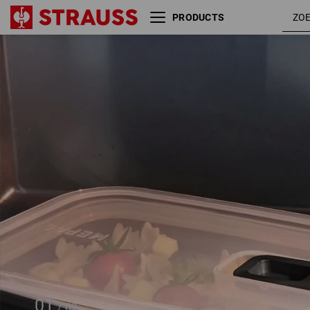
PRODUCTS
e.s. Magnetron-lunchbox midi
01
/
02