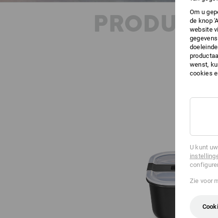
Om u gepe
PRODUKT 
de knop '
website v
gegevens 
doeleinde
productaa
wenst, kun
cookies 
U kunt uw
instelling
configure
Zie voor 
Cooki