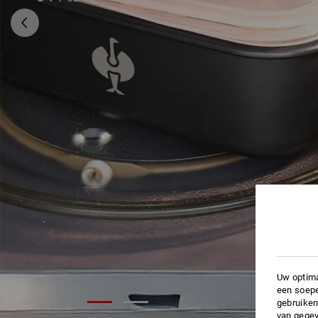
Uw optima
een soepe
gebruiken
van gegev