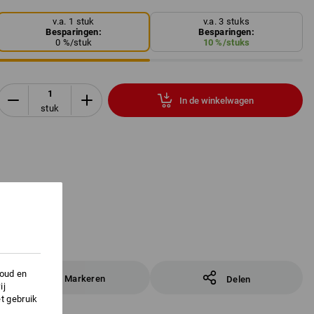
v.a. 1 stuk
v.a. 3 stuks
Besparingen:
Besparingen:
0
%/
stuk
10
%/
stuks
In de winkelwagen
stuk
houd en
Markeren
Delen
ij
t gebruik