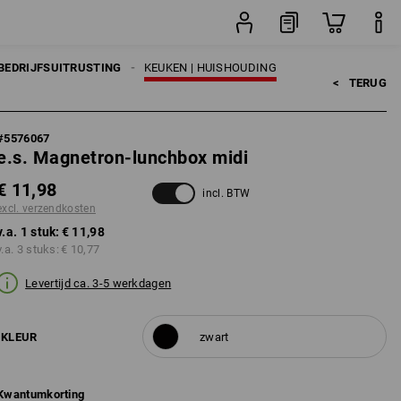
stuk
BEDRIJFSUITRUSTING
KEUKEN | HUISHOUDING
<   
TERUG
#
5576067
e.s. Magnetron-lunchbox midi
€ 11,98
incl. BTW
excl. verzendkosten
v.a. 1 stuk:
€ 11,98
v.a. 3 stuks:
€ 10,77
Levertijd ca. 3-5 werkdagen
KLEUR
zwart
Kwantumkorting