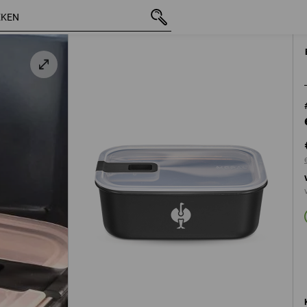
incl. BTW
€ 11,98
zwart
excl. verzendkosten