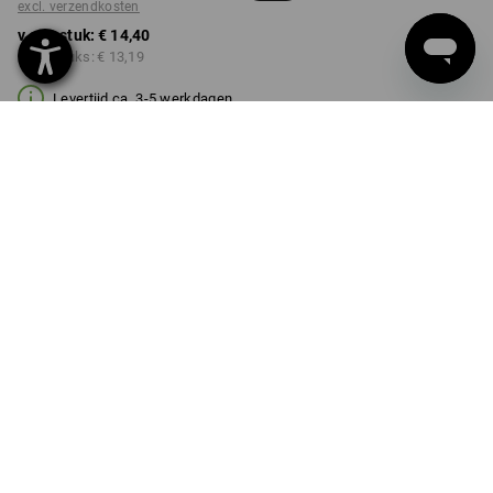
excl. verzendkosten
v.a. 1 stuk:
€ 14,40
v.a. 3 stuks:
€ 13,19
Levertijd ca. 3-5 werkdagen
MAAT
0,5l
kiezen
Kwantumkorting
v.a. 1 stuk
v.a. 3 stuks
Besparingen:
Besparingen:
0
%/
stuk
8
%/
stuks
stuk