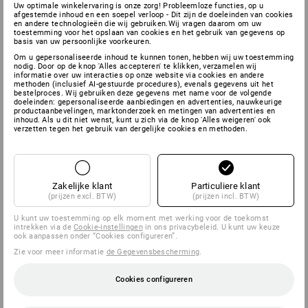
Uw optimale winkelervaring is onze zorg! Probleemloze functies, op u
afgestemde inhoud en een soepel verloop - Dit zijn de doeleinden van cookies
en andere technologieën die wij gebruiken.Wij vragen daarom om uw
toestemming voor het opslaan van cookies en het gebruik van gegevens op
basis van uw persoonlijke voorkeuren.
Om u gepersonaliseerde inhoud te kunnen tonen, hebben wij uw toestemming
nodig. Door op de knop 'Alles accepteren' te klikken, verzamelen wij
informatie over uw interacties op onze website via cookies en andere
methoden (inclusief AI-gestuurde procedures), evenals gegevens uit het
bestelproces. Wij gebruiken deze gegevens met name voor de volgende
doeleinden: gepersonaliseerde aanbiedingen en advertenties, nauwkeurige
productaanbevelingen, marktonderzoek en metingen van advertenties en
inhoud. Als u dit niet wenst, kunt u zich via de knop 'Alles weigeren' ook
verzetten tegen het gebruik van dergelijke cookies en methoden.
Zakelijke klant
Particuliere klant
(prijzen excl. BTW)
(prijzen incl. BTW)
U kunt uw toestemming op elk moment met werking voor de toekomst
intrekken via de
Cookie-instellingen
in ons privacybeleid. U kunt uw keuze
ook aanpassen onder “Cookies configureren”.
Zie voor meer informatie
de Gegevensbescherming
.
Cookies configureren