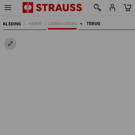
TERUG    >
KLEDING
HEREN
CADEAU-IDEEËN