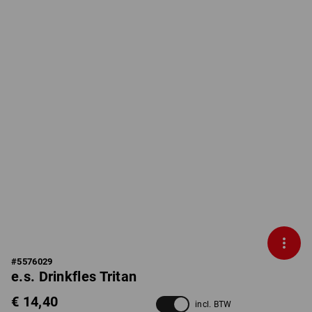
#
5576029
e.s. Drinkfles Tritan
€ 14,40
incl. BTW