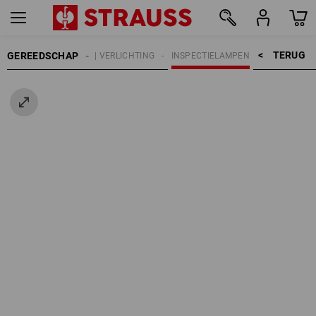
TERUG    >
GEREEDSCHAP
RTIKELEN
LAMPEN | VERLICHTING
INSPECTIELAMPEN