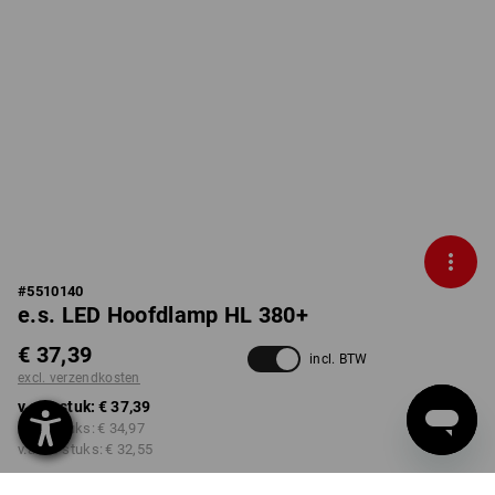
#
5510140
e.s. LED Hoofdlamp HL 380+
€ 37,39
incl. BTW
excl. verzendkosten
v.a. 1 stuk:
€ 37,39
v.a. 3 stuks:
€ 34,97
v.a. 10 stuks:
€ 32,55
Levertijd ca. 3-5 werkdagen