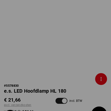
#
5578830
e.s. LED Hoofdlamp HL 180
€ 21,66
incl. BTW
excl. verzendkosten