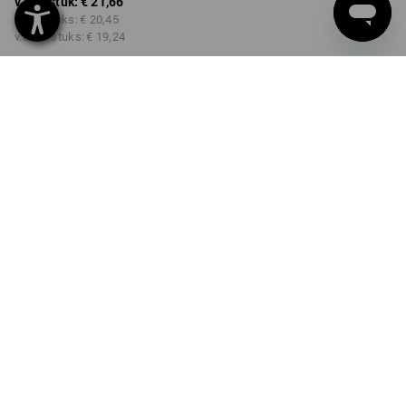
v.a. 1 stuk:
€ 21,66
v.a. 3 stuks:
€ 20,45
v.a. 10 stuks:
€ 19,24
Levertijd ca. 3-5 werkdagen
Kwantumkorting
v.a. 1 stuk
v.a. 3 stuks
v.a. 10 stuks
Besparingen:
Besparingen:
Besparingen:
0
%/
stuk
6
%/
stuks
11
%/
stuks
stuk
PRODUKT INFO
BESCHRIJVING