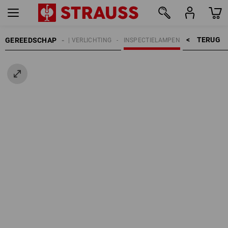
TERUG    >
GEREEDSCHAP
RTIKELEN
LAMPEN | VERLICHTING
INSPECTIELAMPEN