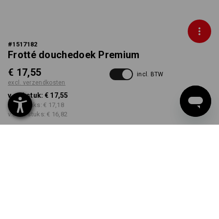
#
1517182
Frotté douchedoek Premium
€ 17,55
incl. BTW
excl. verzendkosten
v.a. 1 stuk:
€ 17,55
v.a. 5 stuks:
€ 17,18
v.a. 20 stuks:
€ 16,82
Levertijd ca. 3-5 werkdagen
KLEUR
kiezen
zwart