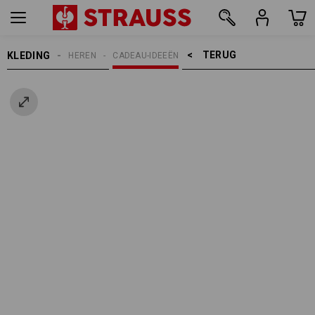
TERUG    >
KLEDING
HEREN
CADEAU-IDEEËN