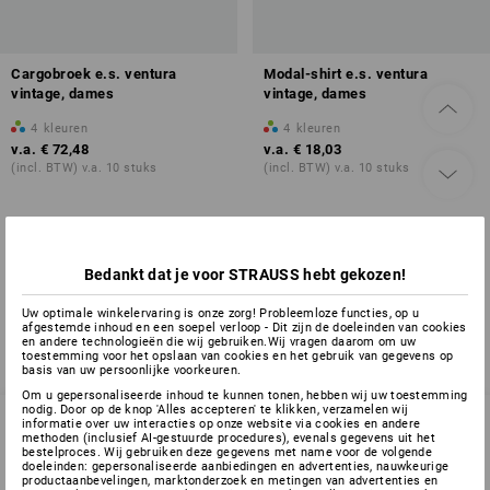
Cargobroek e.s. ventura
Modal-shirt e.s. ventura
vintage, dames
vintage, dames
4
kleuren
4
kleuren
v.a.
€ 72,48
v.a.
€ 18,03
(incl. BTW) v.a. 10 stuks
(incl. BTW) v.a. 10 stuks
U hebt al 2 van 2 items bekeken.
Bedankt dat je voor STRAUSS hebt gekozen!
Uw optimale winkelervaring is onze zorg! Probleemloze functies, op u
afgestemde inhoud en een soepel verloop - Dit zijn de doeleinden van cookies
en andere technologieën die wij gebruiken.Wij vragen daarom om uw
toestemming voor het opslaan van cookies en het gebruik van gegevens op
basis van uw persoonlijke voorkeuren.
Om u gepersonaliseerde inhoud te kunnen tonen, hebben wij uw toestemming
nodig. Door op de knop 'Alles accepteren' te klikken, verzamelen wij
informatie over uw interacties op onze website via cookies en andere
methoden (inclusief AI-gestuurde procedures), evenals gegevens uit het
bestelproces. Wij gebruiken deze gegevens met name voor de volgende
SERVICE 070 26 26 260
doeleinden: gepersonaliseerde aanbiedingen en advertenties, nauwkeurige
productaanbevelingen, marktonderzoek en metingen van advertenties en