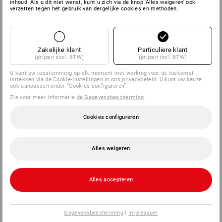
inhoud. Als u dit niet wenst, kunt u zich via de knop 'Alles weigeren' ook
verzetten tegen het gebruik van dergelijke cookies en methoden.
SERVICE
BEDRIJVEN
Zakelijke klant
Particuliere klant
(prijzen excl. BTW)
(prijzen incl. BTW)
INFORMATIE
U kunt uw toestemming op elk moment met werking voor de toekomst
intrekken via de
Cookie-instellingen
in ons privacybeleid. U kunt uw keuze
ook aanpassen onder “Cookies configureren”.
BETAALWIJZEN
Zie voor meer informatie
de Gegevensbescherming
.
Cookies configureren
Alles weigeren
Alles accepteren
Strauss Nederland B.V.
Logistiek Park Moerdijk
Exportweg 3
Gegevensbescherming
|
Impressum
4782 JA Moerdijk