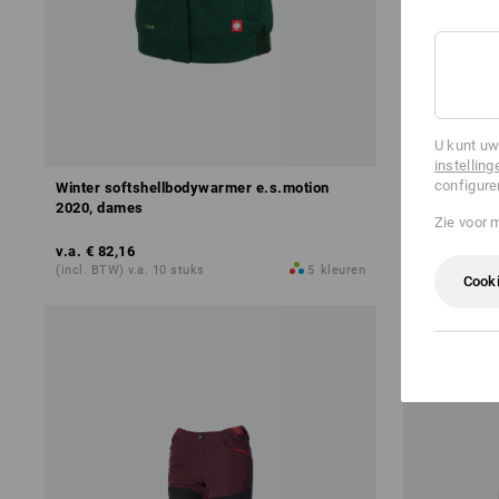
U kunt uw
instelling
configure
Winter softshellbodywarmer e.s.motion
Fleece capu
2020, dames
dames
Zie voor 
v.a.
€ 82,16
v.a.
€ 43,44
(incl. BTW) v.a. 10 stuks
5
kleuren
(incl. BTW) v.
Cooki