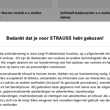
thermo stretch e.s.motion
Softshell-bodywarmer e.s.motio
s
dames
v.a.
€ 48,28
a. 10 stuks
8
kleuren
(incl. BTW) v.a. 10 stuks
Bedankt dat je voor STRAUSS hebt gekozen!
le winkelervaring is onze zorg! Probleemloze functies, op u afgestemde in
l verloop - Dit zijn de doeleinden van cookies en andere technologieën die w
.Wij vragen daarom om uw toestemming voor het opslaan van cookies en he
ens op basis van uw persoonlijke voorkeuren.
rsonaliseerde inhoud te kunnen tonen, hebben wij uw toestemming nodig. 
Alles accepteren' te klikken, verzamelen wij informatie over uw interacties o
ia cookies en andere methoden (inclusief AI-gestuurde procedures), evenal
uit het bestelproces. Wij gebruiken deze gegevens met name voor de volge
n: gepersonaliseerde aanbiedingen en advertenties, nauwkeurige
nbevelingen, marktonderzoek en metingen van advertenties en inhoud. Als u 
t u zich via de knop 'Alles weigeren' ook verzetten tegen het gebruik van der
en methoden.