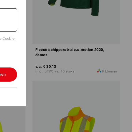
de
Cookie-
.motion
Fleece schipperstrui e.s.motion 2020,
dames
v.a.
€ 30,13
9
kleuren
(incl. BTW) v.a. 10 stuks
8
kleuren
ren