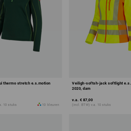
ui thermo stretch e.s.motion
Veiligh-softsh-jack softlight e.s
2020, dam
v.a.
€ 87,00
a. 10 stuks
10
kleuren
(incl. BTW) v.a. 10 stuks