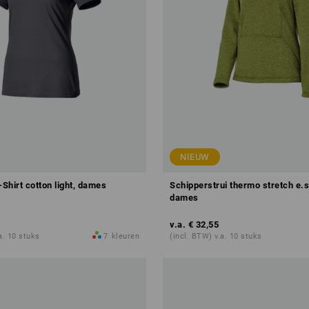
NIEUW
-Shirt cotton light, dames
Schipperstrui thermo stretch e.s.
dames
v.a.
€ 32,55
a. 10 stuks
7
kleuren
(incl. BTW) v.a. 10 stuks