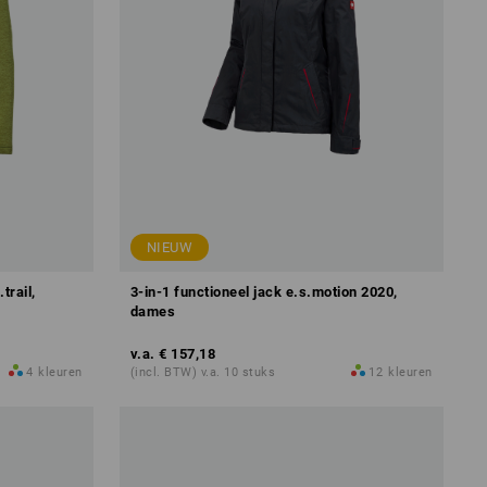
NIEUW
trail,
3-in-1 functioneel jack e.s.motion 2020,
dames
v.a.
€ 157,18
4
kleuren
(incl. BTW) v.a. 10 stuks
12
kleuren