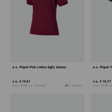
e.s. Piqué-Polo cotton light, dames
e.s. Piqué-T
v.a.
€ 15,61
v.a.
€ 10,77
(incl. BTW) v.a. 10 stuks
7
kleuren
(incl. BTW) v.