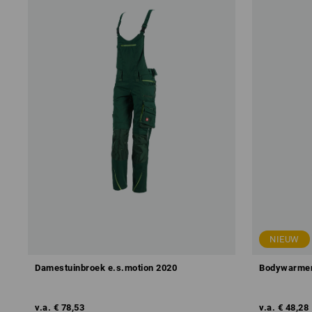
NIEUW
Damestuinbroek e.s.motion 2020
Bodywarmer 
v.a.
€ 78,53
v.a.
€ 48,28