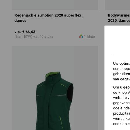
Regenjack e.s.motion 2020 superflex,
Bodywarmer 
dames
2020, dame
v.a.
€ 66,43
v.a.
€ 36,18
(incl. BTW) v.a. 10 stuks
1
kleur
(incl. BTW) v.
Uw optima
een soepe
gebruiken
van gegev
Om u gepe
de knop '
website v
gegevens 
doeleinde
productaa
wenst, kun
cookies 