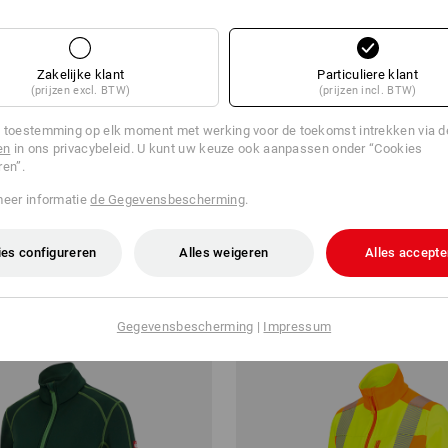
Zakelijke klant
Particuliere klant
(prijzen excl. BTW)
(prijzen incl. BTW)
 toestemming op elk moment met werking voor de toekomst intrekken via 
en
in ons privacybeleid. U kunt uw keuze ook aanpassen onder “Cookies
ren”.
chonjack e.s.motion 2020,
FIBERTWIN® clima-pro jack e.s
2020, dames
meer informatie
de Gegevensbescherming
.
v.a.
€ 50,70
a. 10 stuks
12
kleuren
(incl. BTW) v.a. 10 stuks
es configureren
Alles weigeren
Alles accepte
Gegevensbescherming
|
Impressum