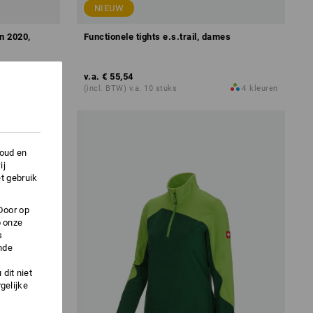
NIEUW
n 2020,
Functionele tights e.s.trail, dames
v.a.
€ 55,54
8
kleuren
(incl. BTW) v.a. 10 stuks
4
kleuren
houd en
ij
t gebruik
Door op
p onze
s
nde
dit niet
gelijke