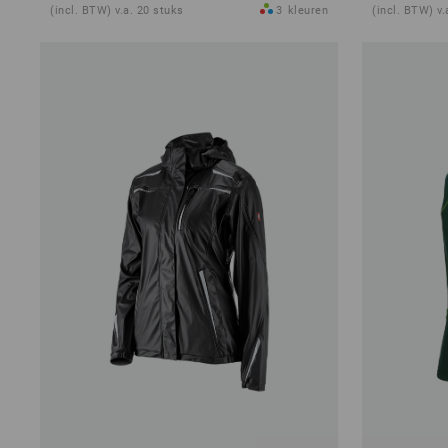
(incl. BTW) v.a. 20 stuks
3
kleuren
(incl. BTW) v.