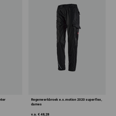
nter
Regenwerkbroek e.s.motion 2020 superflex,
dames
v.a.
€ 48,28