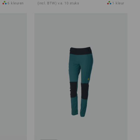
6
kleuren
(incl. BTW) v.a. 10 stuks
1
kleur