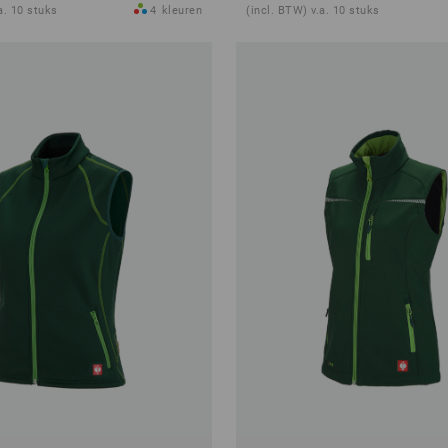
a. 10 stuks
4
kleuren
(incl. BTW) v.a. 10 stuks