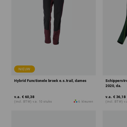
NIEUW
Hybrid Functionele broek e.s.trail, dames
Schipperstr
2020, da.
v.a.
€ 60,38
v.a.
€ 36,18
(incl. BTW) v.a. 10 stuks
6
kleuren
(incl. BTW) v.