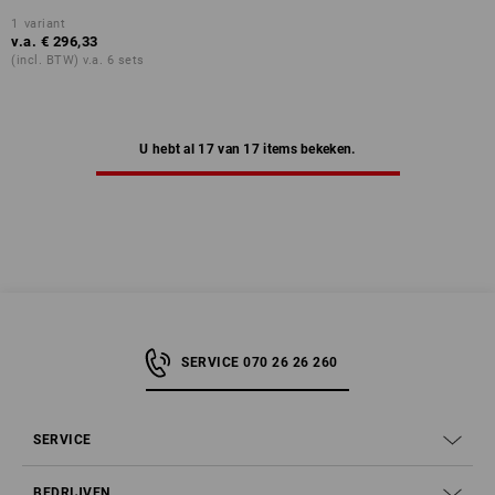
1
variant
v.a.
€ 296,33
(incl. BTW) v.a. 6 sets
U hebt al 17 van 17 items bekeken.
SERVICE 070 26 26 260
SERVICE
BEDRIJVEN