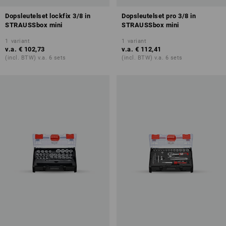
Dopsleutelset lockfix 3/8 in
Dopsleutelset pro 3/8 in
STRAUSSbox mini
STRAUSSbox mini
1
variant
1
variant
v.a.
€ 102,73
v.a.
€ 112,41
(incl. BTW) v.a. 6 sets
(incl. BTW) v.a. 6 sets