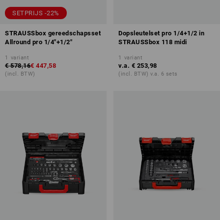
SETPRIJS -22%
STRAUSSbox gereedschapsset
Dopsleutelset pro 1/4+1/2 in
Allround pro 1/4"+1/2"
STRAUSSbox 118 midi
1
variant
1
variant
€ 578,16
€ 447,58
v.a.
€ 253,98
(incl. BTW)
(incl. BTW) v.a. 6 sets