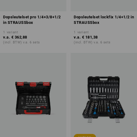
Dopsleutelset pro 1/4+3/8+1/2
Dopsleutelset lockfix 1/4+1/2 in
in STRAUSSbox
STRAUSSbox
1
variant
1
variant
v.a.
€ 362,88
v.a.
€ 181,38
(incl. BTW) v.a. 6 sets
(incl. BTW) v.a. 6 sets