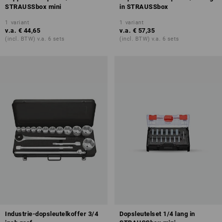
STRAUSSbox mini
in STRAUSSbox
1
variant
1
variant
v.a.
€ 44,65
v.a.
€ 57,35
(incl. BTW) v.a. 6 sets
(incl. BTW) v.a. 6 sets
Industrie-dopsleutelkoffer 3/4
Dopsleutelset 1/4 lang in