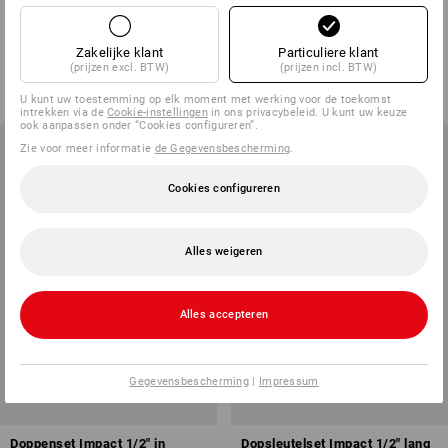
Dopsleutelset lockfix 1/4 in
Dopsleutelset 1/2" lang in
STRAUSSbox mini
STRAUSSbox 118 midi
Zakelijke klant
Particuliere klant
1
variant
1
variant
(prijzen excl. BTW)
(prijzen incl. BTW)
v.a.
€ 66,43
v.a.
€ 87,00
(incl. BTW) v.a. 6 sets
(incl. BTW) v.a. 6 sets
U kunt uw toestemming op elk moment met werking voor de toekomst
intrekken via de
Cookie-instellingen
in ons privacybeleid. U kunt uw keuze
ook aanpassen onder “Cookies configureren”.
Zie voor meer informatie
de Gegevensbescherming
.
Cookies configureren
Alles weigeren
Alles accepteren
Gegevensbescherming
|
Impressum
Doppenset Impact 1/2" in
Dopsleutelset Impact 1/2" lang