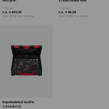
inch prof.
STRAUSSbox mini
1
variant
1
variant
v.a.
€ 420,35
v.a.
€ 48,28
(incl. BTW) v.a. 3 stuks
(incl. BTW) v.a. 6 sets
Dopsleutelset lockfix
1/4+3/8+1/2