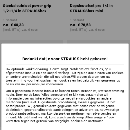
Steeksleutelset power grip
Dopsleutelset pro 1/4 in
1/2+1/4 in STRAUSSbox
STRAUSSbox mini
1
variant
1
variant
v.a.
€ 60,38
v.a.
€ 78,53
(incl. BTW) v.a. 6 sets
(incl. BTW) v.a. 6 sets
Bedankt dat je voor STRAUSS hebt gekozen!
Uw optimale winkelervaring is onze zorg! Probleemloze functies, op u
afgestemde inhoud en een soepel verloop - Dit zijn de doeleinden van cookies
en andere technologieën die wij gebruiken.Wij vragen daarom om uw
toestemming voor het opslaan van cookies en het gebruik van gegevens op
basis van uw persoonlijke voorkeuren.
Om u gepersonaliseerde inhoud te kunnen tonen, hebben wij uw toestemming
nodig. Door op de knop 'Alles accepteren' te klikken, verzamelen wij
informatie over uw interacties op onze website via cookies en andere
methoden (inclusief AI-gestuurde procedures), evenals gegevens uit het
bestelproces. Wij gebruiken deze gegevens met name voor de volgende
doeleinden: gepersonaliseerde aanbiedingen en advertenties, nauwkeurige
productaanbevelingen, marktonderzoek en metingen van advertenties en
inhoud. Als u dit niet wenst, kunt u zich via de knop 'Alles weigeren' ook
verzetten tegen het gebruik van dergelijke cookies en methoden.