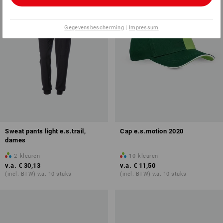
Gegevensbescherming
|
Impressum
Sweat pants light e.s.trail,
Cap e.s.motion 2020
dames
2
kleuren
10
kleuren
v.a.
€ 30,13
v.a.
€ 11,50
(incl. BTW) v.a. 10 stuks
(incl. BTW) v.a. 10 stuks