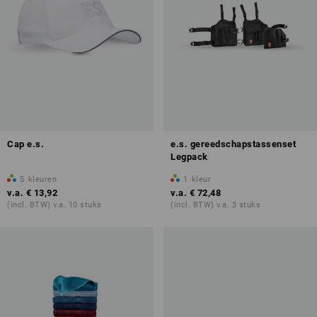
Cap e.s.
e.s. gereedschapstassenset
Legpack
5
kleuren
1
kleur
v.a.
€ 13,92
v.a.
€ 72,48
(incl. BTW) v.a. 10 stuks
(incl. BTW) v.a. 3 stuks