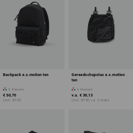
Backpack e.s.motion ten
Gereedschapstas e.s.motion
ten
5
kleuren
5
kleuren
€ 50,70
v.a.
€ 30,13
(incl. BTW)
(incl. BTW) v.a. 3 stuks