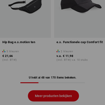
Hip Bag e.s.motion ten
e.s. Functionele cap Comfort fit
5
kleuren
2
kleuren
€ 21,66
v.a.
€ 11,98
(incl. BTW)
(incl. BTW) v.a. 10 stuks
U hebt al 48 van 170 items bekeken.
Meer producten bekijken