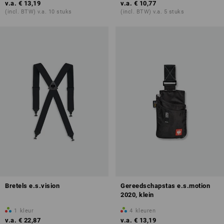
v.a.
€ 13,19
v.a.
€ 10,77
(incl. BTW) v.a. 10 stuks
(incl. BTW) v.a. 5 stuks
Bretels e.s.vision
Gereedschapstas e.s.motion
2020, klein
1
kleur
4
kleuren
v.a.
€ 22,87
v.a.
€ 13,19