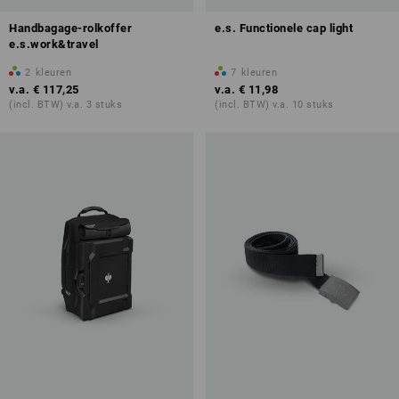
Handbagage-rolkoffer
e.s. Functionele cap light
e.s.work&travel
2
kleuren
7
kleuren
v.a.
€ 117,25
v.a.
€ 11,98
(incl. BTW) v.a. 3 stuks
(incl. BTW) v.a. 10 stuks