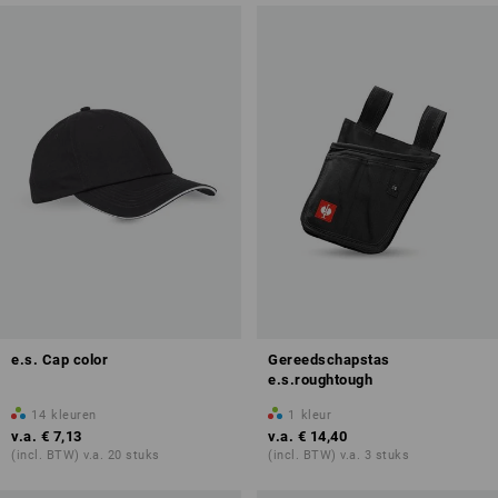
e.s. Cap color
Gereedschapstas
e.s.roughtough
14
kleuren
1
kleur
v.a.
€ 7,13
v.a.
€ 14,40
(incl. BTW) v.a. 20 stuks
(incl. BTW) v.a. 3 stuks