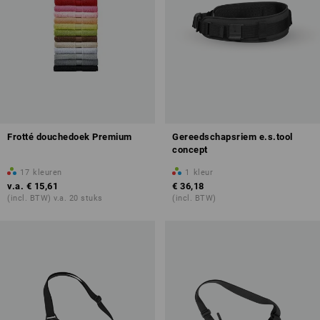
Frotté douchedoek Premium
Gereedschapsriem e.s.tool
concept
17
kleuren
1
kleur
v.a.
€ 15,61
€ 36,18
(incl. BTW) v.a. 20 stuks
(incl. BTW)