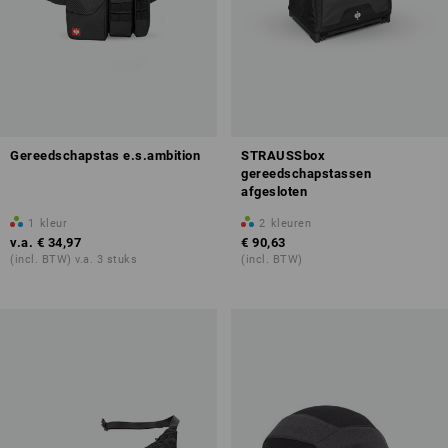
Gereedschapstas e.s.ambition
STRAUSSbox
gereedschapstassen
afgesloten
1
kleur
2
kleuren
v.a.
€ 34,97
€ 90,63
(incl. BTW) v.a. 3 stuks
(incl. BTW)