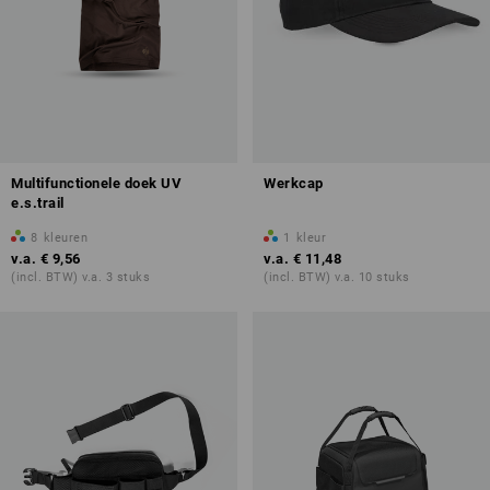
Multifunctionele doek UV
Werkcap
e.s.trail
8
kleuren
1
kleur
v.a.
€ 9,56
v.a.
€ 11,48
(incl. BTW) v.a. 3 stuks
(incl. BTW) v.a. 10 stuks