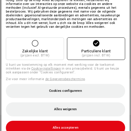
nodig. Door op de knop 'Alles accepteren' te klikken, verzamelen wij
informatie over uw interacties op onze website via cookies en andere
methoden (inclusief AI-gestuurde procedures), evenals gegevens uit het
bestelproces. Wij gebruiken deze gegevens met name voor de volgende
doeleinden: gepersonaliseerde aanbiedingen en advertenties, nauwkeurige
productaanbevelingen, marktonderzoek en metingen van advertenties en
inhoud. Als u dit niet wenst, kunt u zich via de knop 'Alles weigeren' ook
verzetten tegen het gebruik van dergelijke cookies en methoden.
Zakelijke klant
Particuliere klant
(prijzen excl. BTW)
(prijzen incl. BTW)
U kunt uw toestemming op elk moment met werking voor de toekomst
intrekken via de
Cookie-instellingen
in ons privacybeleid. U kunt uw keuze
ook aanpassen onder “Cookies configureren”.
Zie voor meer informatie
de Gegevensbescherming
.
e.s. Sauna- en strandlaken
Werkhoed e.s.motion 2020
Cookies configureren
1
kleur
8
kleuren
v.a.
€ 30,49
v.a.
€ 10,77
(incl. BTW) v.a. 3 stuks
(incl. BTW) v.a. 10 stuks
Alles weigeren
Alles accepteren