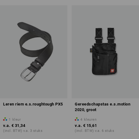
Leren riem e.s.roughtough PX5
Gereedschapstas e.s.motion
2020, groot
1
kleur
4
kleuren
v.a.
€ 31,34
v.a.
€ 15,61
(incl. BTW) v.a. 3 stuks
(incl. BTW) v.a. 6 stuks