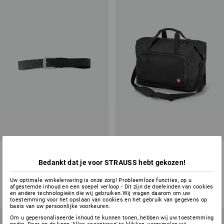
Leren riem Montana
Duffle bag-reistas
e.s.work&travel
Bedankt dat je voor STRAUSS hebt gekozen!
1
kleur
2
kleuren
Uw optimale winkelervaring is onze zorg! Probleemloze functies, op u
v.a.
€ 16,82
v.a.
€ 78,53
afgestemde inhoud en een soepel verloop - Dit zijn de doeleinden van cookies
(incl. BTW) v.a. 3 stuks
(incl. BTW) v.a. 3 stuks
en andere technologieën die wij gebruiken.Wij vragen daarom om uw
toestemming voor het opslaan van cookies en het gebruik van gegevens op
basis van uw persoonlijke voorkeuren.
Om u gepersonaliseerde inhoud te kunnen tonen, hebben wij uw toestemming