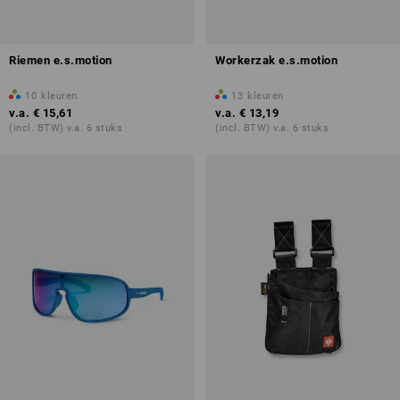
Riemen e.s.motion
Workerzak e.s.motion
10
kleuren
13
kleuren
v.a.
€ 15,61
v.a.
€ 13,19
(incl. BTW) v.a. 6 stuks
(incl. BTW) v.a. 6 stuks