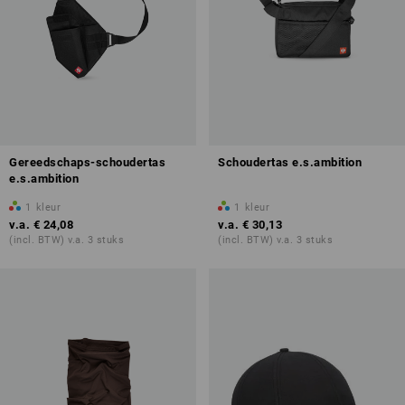
Gereedschaps-schoudertas
Schoudertas e.s.ambition
e.s.ambition
1
kleur
1
kleur
v.a.
€ 24,08
v.a.
€ 30,13
(incl. BTW) v.a. 3 stuks
(incl. BTW) v.a. 3 stuks