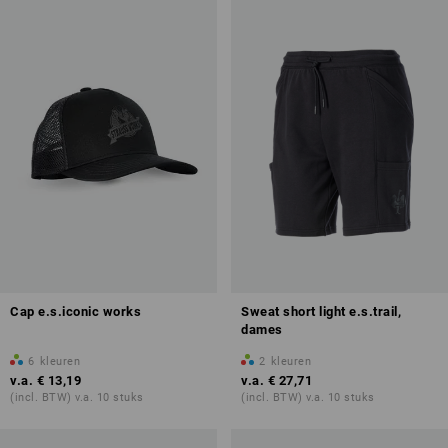
Cap e.s.iconic works
Sweat short light e.s.trail,
dames
6
kleuren
2
kleuren
v.a.
€ 13,19
v.a.
€ 27,71
(incl. BTW) v.a. 10 stuks
(incl. BTW) v.a. 10 stuks