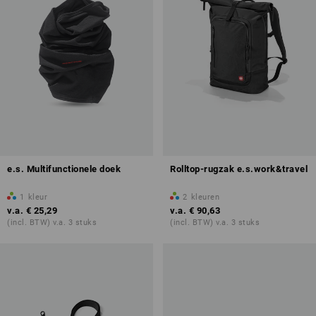
e.s. Multifunctionele doek
Rolltop-rugzak e.s.work&travel
1
kleur
2
kleuren
v.a.
€ 25,29
v.a.
€ 90,63
(incl. BTW) v.a. 3 stuks
(incl. BTW) v.a. 3 stuks