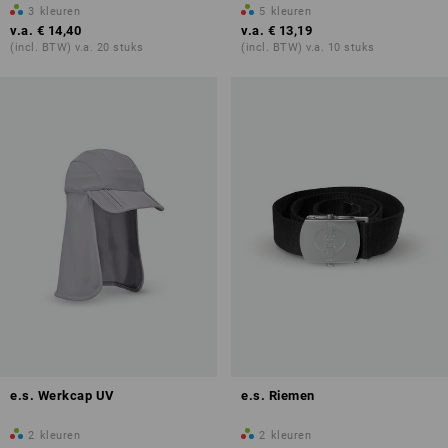
3
kleuren
5
kleuren
v.a.
€ 14,40
v.a.
€ 13,19
(incl. BTW) v.a. 20 stuks
(incl. BTW) v.a. 10 stuks
e.s. Werkcap UV
e.s. Riemen
2
kleuren
2
kleuren