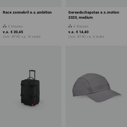
Race zonnebril e.s.ambition
Gereedschapstas e.s.motion
2020, medium
5
kleuren
4
kleuren
v.a.
€ 20,45
v.a.
€ 14,40
(incl. BTW) v.a. 10 stuks
(incl. BTW) v.a. 6 stuks