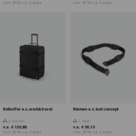
(incl. BTW) v.a. 5 stuks
(incl. BTW) v.a. 6 stuks
Rolkoffer e.s.work&travel
Riemen e.s.tool concept
2
kleuren
1
kleur
v.a.
€ 120,88
v.a.
€ 30,13
(incl. BTW) v.a. 3 stuks
(incl. BTW) v.a. 3 stuks