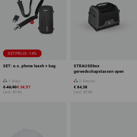
SETPRIJS -14%
SET: e.s. phone leash + bag
STRAUSSbox
gereedschapstassen open
1
kleur
2
kleuren
€ 40,90
€ 34,97
€ 84,58
(incl. BTW)
(incl. BTW)