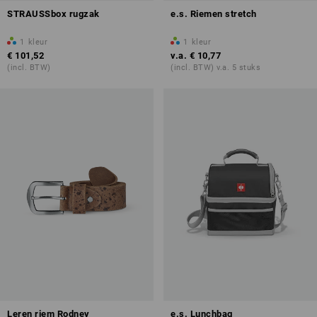
STRAUSSbox rugzak
e.s. Riemen stretch
1
kleur
1
kleur
€ 101,52
v.a.
€ 10,77
(incl. BTW)
(incl. BTW) v.a. 5 stuks
Leren riem Rodney
e.s. Lunchbag