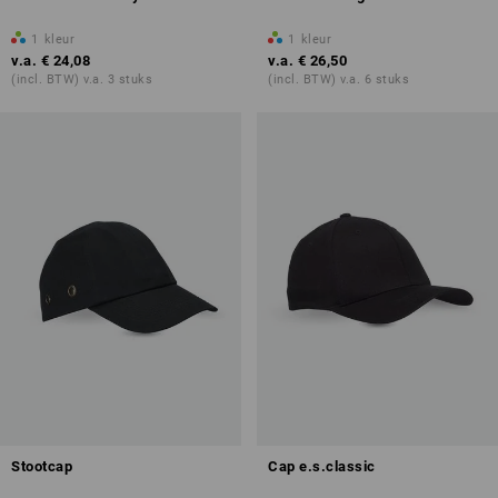
1
kleur
1
kleur
v.a.
€ 24,08
v.a.
€ 26,50
(incl. BTW) v.a. 3 stuks
(incl. BTW) v.a. 6 stuks
Stootcap
Cap e.s.classic