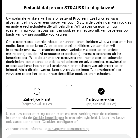
Bedankt dat je voor STRAUSS hebt gekozen!
Uw optimale winkelervaring is onze zorg! Probleemloze functies, op u
afgestemde inhoud en een soepel verloop - Dit zijn de doeleinden van cookies
en andere technologieën die wij gebruiken.Wij vragen daarom om uw
toestemming voor het opslaan van cookies en het gebruik van gegevens op
basis van uw persoonlijke voorkeuren.
Om u gepersonaliseerde inhoud te kunnen tonen, hebben wij uw toestemming
nodig. Door op de knop 'Alles accepteren' te klikken, verzamelen wij
informatie over uw interacties op onze website via cookies en andere
methoden (inclusief AI-gestuurde procedures), evenals gegevens uit het
bestelproces. Wij gebruiken deze gegevens met name voor de volgende
doeleinden: gepersonaliseerde aanbiedingen en advertenties, nauwkeurige
productaanbevelingen, marktonderzoek en metingen van advertenties en
inhoud. Als u dit niet wenst, kunt u zich via de knop 'Alles weigeren' ook
verzetten tegen het gebruik van dergelijke cookies en methoden.
Zakelijke klant
Particuliere klant
(prijzen excl. BTW)
(prijzen incl. BTW)
U kunt uw toestemming op elk moment met werking voor de toekomst
intrekken via de
Cookie-instellingen
in ons privacybeleid. U kunt uw keuze
ook aanpassen onder “Cookies configureren”.
Zie voor meer informatie
de Gegevensbescherming
.