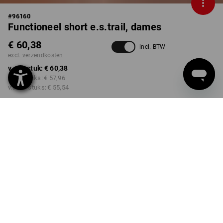
#
96160
Functioneel short e.s.trail, dames
€ 60,38
incl. BTW
excl. verzendkosten
v.a. 1 stuk:
€ 60,38
v.a. 3 stuks:
€ 57,96
v.a. 10 stuks:
€ 55,54
Levertijd ca. 3-5 werkdagen
KLEUR
MAAT
34
kiezen
kiezen
zwart
Kwantumkorting
v.a. 1 stuk
v.a. 3 stuks
v.a. 10 stuks
Besparingen:
Besparingen:
Besparingen: