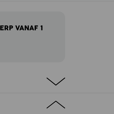
ERP VANAF 1
- STIJLVOLLE MOUWUITEINDEN -
 kledingstuk van uiterst comfortabel katoen-