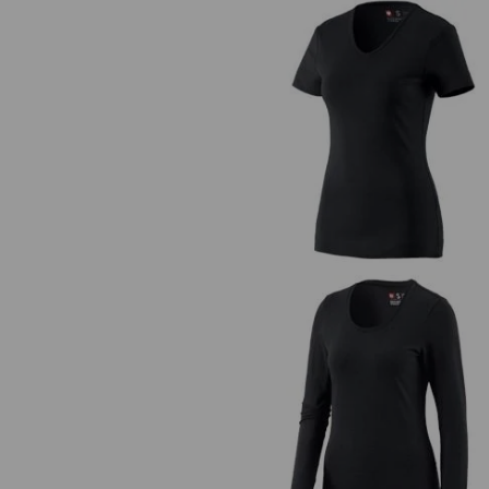
e.s. T-Shirt cotton V-Neck, dam
e.s. Longsleeve cotton stretch, d