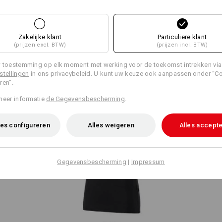
Zakelijke klant
Particuliere klant
(prijzen excl. BTW)
(prijzen incl. BTW)
TCH
 toestemming op elk moment met werking voor de toekomst intrekken via
stellingen
in ons privacybeleid. U kunt uw keuze ook aanpassen onder “C
ren”.
meer informatie
de Gegevensbescherming
.
es configureren
Alles weigeren
Alles accept
e.s. T-Shirt cotton stretch, dames
Gegevensbescherming
|
Impressum