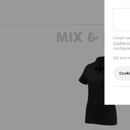
MIX & MA
U kunt uw
Cookie-in
configure
Zie voor 
Cooki
e.s. Polo-Shirt cotton, dames