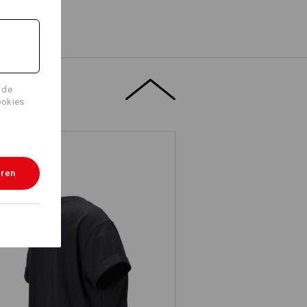
 de
ookies
eren
e.s. T-Shirt cotton stretch rolled