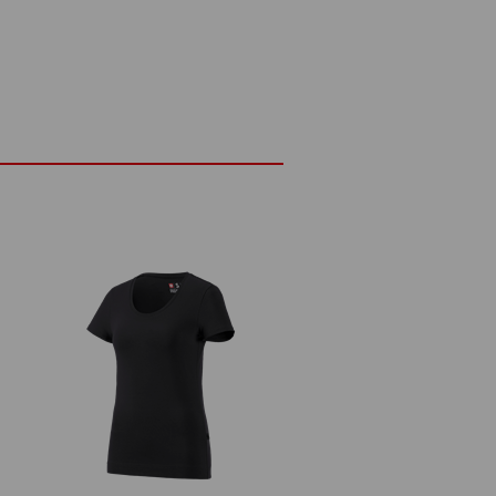
t elastische, aangenaam zachte materiaal
et dagelijks leven gemakkelijk aan elke
asual manchet. Voor werk, vrije tijd of
fortabel kiest: het e.s. T-shirt cotton
e keuze.
ETAILS
EXTRA'S
cht en elastisch materiaal
en draagt maat XS.
n draagt maat S.
lastaan
(ca. 180 g/m²)
Niet bleken