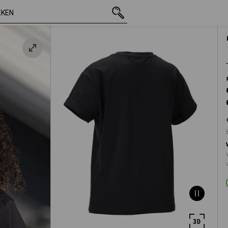
incl. BTW
€ 13,19
XS
t
excl. verzendkosten