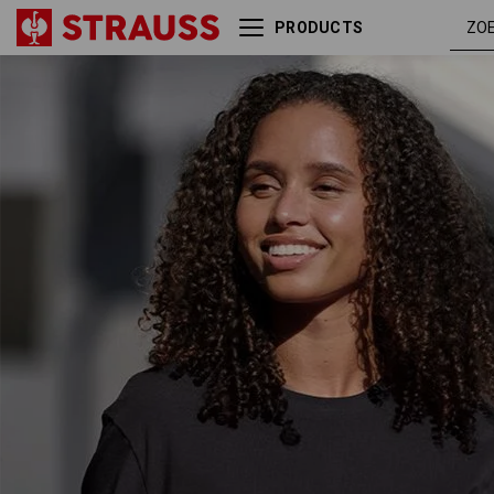
PRODUCTS
e.s. T-Shirt cotton stretch
zwar
rolled sleeve, dames