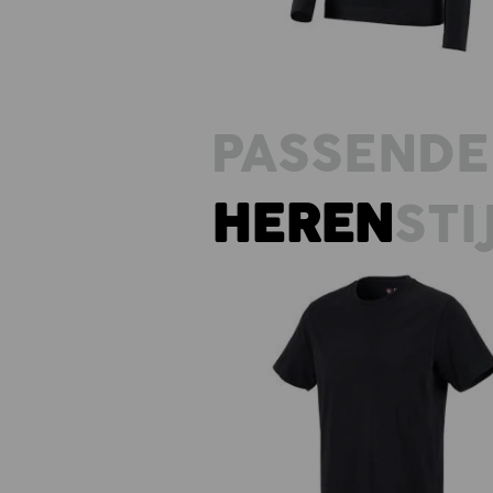
PASSENDE
HEREN
STI
e.s. T-Shirt cotton