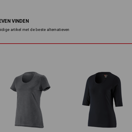
stretch bewijst dat eens te meer. He
volgt elke beweging en past zich in h
outfit aan. Een echte blikvanger: de c
gewoon wanneer je voor bijzonder com
EVEN VINDEN
stretch rolled sleeve is altijd de juist
uidige artikel met de beste alternatieven
BESCHRIJVING
D
casual model
optimaal draagcomfort door za
casual manchetten
elastische ronde hals
Het model op foto 1 is 173 cm lang 
Het model op foto 2 is 175 cm lang e
Materiaal:
Bovenmateriaal
95
%
Katoen
/
5
%
E
Wasvoorschrift:
Machinewas 40°C