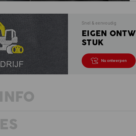
Snel & eenvoudig
EIGEN ONTW
STUK
Nu ontwerpen
INFO
ES
COMFORTABELE KATOEN-STRETCH 
LOSSE PASVORM
Niet alle T-shirts zijn hetzelfde. Dit