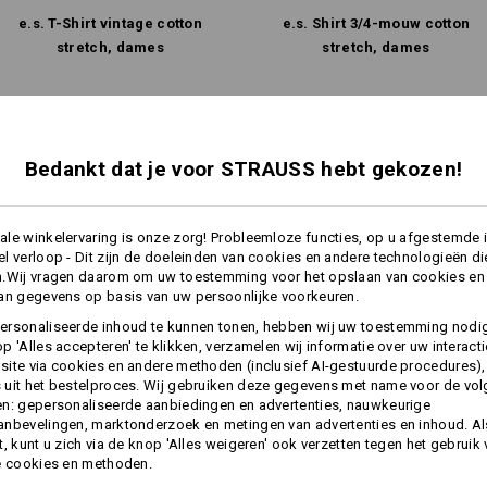
Drogen in droger behoedzaam
e.s. T-Shirt vintage cotton
e.s. Shirt 3/​4-mouw cotton
Niet droog reinigen
stretch, dames
stretch, dames
Dezelfde functies:
Dezelfde functies:
Bedankt dat je voor STRAUSS hebt gekozen!
Personalisatie:
10
9
Zelf vormgeven
le winkelervaring is onze zorg! Probleemloze functies, op u afgestemde 
l verloop - Dit zijn de doeleinden van cookies en andere technologieën di
n.Wij vragen daarom om uw toestemming voor het opslaan van cookies en
an gegevens op basis van uw persoonlijke voorkeuren.
+1 andere functie
ersonaliseerde inhoud te kunnen tonen, hebben wij uw toestemming nodi
p 'Alles accepteren' te klikken, verzamelen wij informatie over uw interact
ite via cookies en andere methoden (inclusief AI-gestuurde procedures),
uit het bestelproces. Wij gebruiken deze gegevens met name voor de vo
n: gepersonaliseerde aanbiedingen en advertenties, nauwkeurige
nbevelingen, marktonderzoek en metingen van advertenties en inhoud. Als
t, kunt u zich via de knop 'Alles weigeren' ook verzetten tegen het gebruik
e cookies en methoden.
Alle details vergelijken