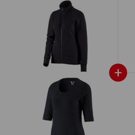
es
e.s. Sweatjack poly cotton, dames
+
e.s. Shirt 3/4-mouw cotton stretch,
ames
e.s
dames