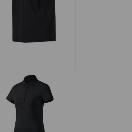
sleeve, dames
. Polo-Shirt cotton stretch, dames