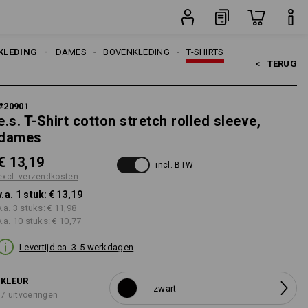
stuk
KLEDING
DAMES
BOVENKLEDING
T-SHIRTS
<   
TERUG
#
20901
e.s. T-Shirt cotton stretch rolled sleeve,
dames
€ 13,19
incl. BTW
excl. verzendkosten
v.a. 1 stuk:
€ 13,19
v.a. 3 stuks:
€ 11,98
v.a. 10 stuks:
€ 10,77
Levertijd ca. 3-5 werkdagen
KLEUR
zwart
7 uitvoeringen