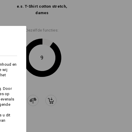
Koud strijken
e.s. T-Shirt cotton stretch,
dames
Dezelfde functies:
9
Logoservice
inhoud en
e wij
 het
g. Door
ies op
 evenals
lgende
 u dit
 van