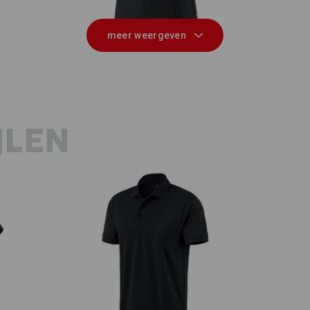
meer weergeven
JLEN
e.s. Polo-Shirt cotton