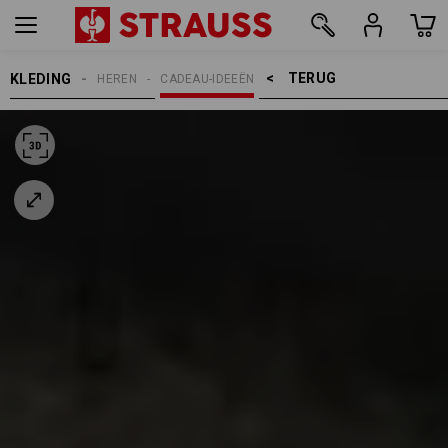
TERUG    >
KLEDING
HEREN
CADEAU-IDEEËN