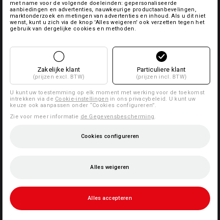
met name voor de volgende doeleinden: gepersonaliseerde
aanbiedingen en advertenties, nauwkeurige productaanbevelingen,
marktonderzoek en metingen van advertenties en inhoud. Als u dit niet
wenst, kunt u zich via de knop 'Alles weigeren' ook verzetten tegen het
gebruik van dergelijke cookies en methoden.
Zakelijke klant
Particuliere klant
(prijzen excl. BTW)
(prijzen incl. BTW)
U kunt uw toestemming op elk moment met werking voor de toekomst
intrekken via de
Cookie-instellingen
in ons privacybeleid. U kunt uw
keuze ook aanpassen onder “Cookies configureren”.
Zie voor meer informatie
de Gegevensbescherming
.
Cookies configureren
Alles weigeren
Alles accepteren