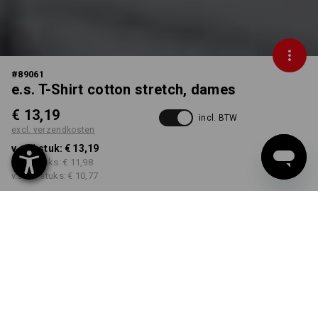
#
89061
e.s. T-Shirt cotton stretch, dames
€ 13,19
incl. BTW
excl. verzendkosten
v.a. 1 stuk:
€ 13,19
v.a. 5 stuks:
€ 11,98
v.a. 30 stuks:
€ 10,77
Levertijd ca. 3-5 werkdagen
KLEUR
MAAT
XS
kiezen
kiezen
zwart