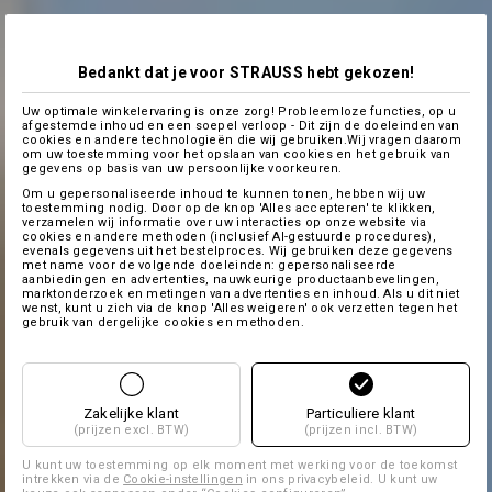
Bedankt dat je voor STRAUSS hebt gekozen!
Uw optimale winkelervaring is onze zorg! Probleemloze functies, op u
afgestemde inhoud en een soepel verloop - Dit zijn de doeleinden van
cookies en andere technologieën die wij gebruiken.Wij vragen daarom
om uw toestemming voor het opslaan van cookies en het gebruik van
gegevens op basis van uw persoonlijke voorkeuren.
Om u gepersonaliseerde inhoud te kunnen tonen, hebben wij uw
toestemming nodig. Door op de knop 'Alles accepteren' te klikken,
verzamelen wij informatie over uw interacties op onze website via
cookies en andere methoden (inclusief AI-gestuurde procedures),
evenals gegevens uit het bestelproces. Wij gebruiken deze gegevens
met name voor de volgende doeleinden: gepersonaliseerde
aanbiedingen en advertenties, nauwkeurige productaanbevelingen,
marktonderzoek en metingen van advertenties en inhoud. Als u dit niet
wenst, kunt u zich via de knop 'Alles weigeren' ook verzetten tegen het
gebruik van dergelijke cookies en methoden.
Zakelijke klant
Particuliere klant
(prijzen excl. BTW)
(prijzen incl. BTW)
U kunt uw toestemming op elk moment met werking voor de toekomst
intrekken via de
Cookie-instellingen
in ons privacybeleid. U kunt uw