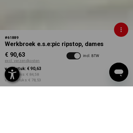
#
61889
Werkbroek e.s.e:pic ripstop, dames
€ 90,63
incl. BTW
excl. verzendkosten
v.a. 1 stuk:
€ 90,63
v.a. 3 stuks:
€ 84,58
v.a. 10 stuks:
€ 78,53
Levertijd ca. 3-5 werkdagen
KLEUR
MAAT
34
kiezen
kiezen
amandelbruin