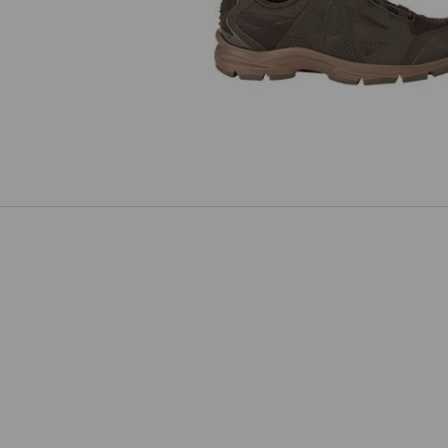
O1 Werkschoenen e.s. Corvids II 