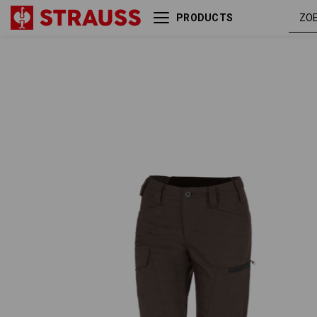
PRODUCTS
e.s. Werkbroek pocket, dames
kasta