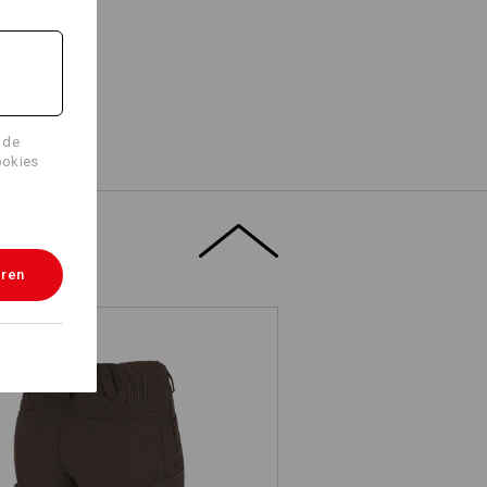
 de
ookies
eren