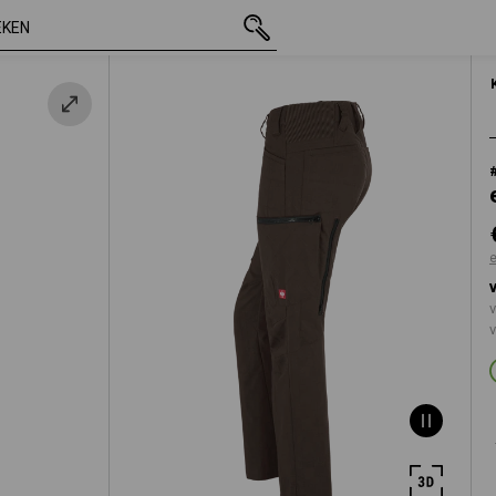
incl. BTW
€ 80,95
34
nje
excl. verzendkoste
v
v