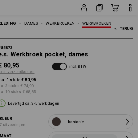
n
stuk
KLEDING
DAMES
WERKBROEKEN
WERKBROEKEN
<   
TERUG
#
85873
e.s. Werkbroek pocket, dames
€ 80,95
incl. BTW
excl. verzendkosten
v.a. 1 stuk:
€ 80,95
.a. 3 stuks:
€ 74,90
.a. 10 stuks:
€ 68,85
Levertijd ca. 3-5 werkdagen
KLEUR
kastanje
7 uitvoeringen
MAAT