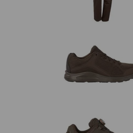
e.s. O1 Werkschoenen Asterop