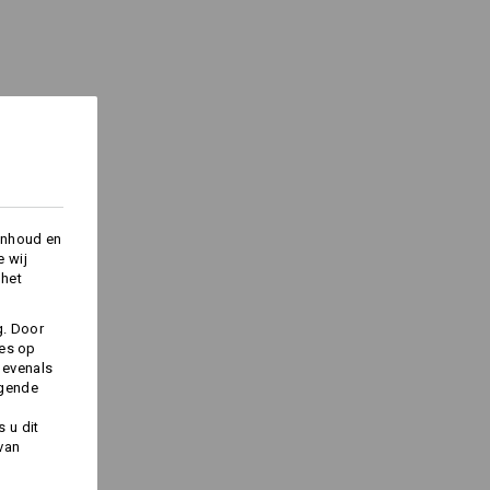
Logoservice
inhoud en
e wij
 het
g. Door
ies op
 evenals
lgende
 u dit
 van