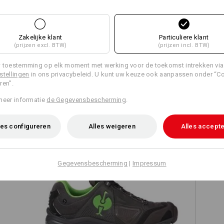
Zakelijke klant
Particuliere klant
Alle details vergelijken
(prijzen excl. BTW)
(prijzen incl. BTW)
 toestemming op elk moment met werking voor de toekomst intrekken via
stellingen
in ons privacybeleid. U kunt uw keuze ook aanpassen onder “C
ren”.
TCH
meer informatie
de Gegevensbescherming
.
es configureren
Alles weigeren
Alles accept
Gegevensbescherming
|
Impressum
O2 Werkschoenen e.s. Minkar II