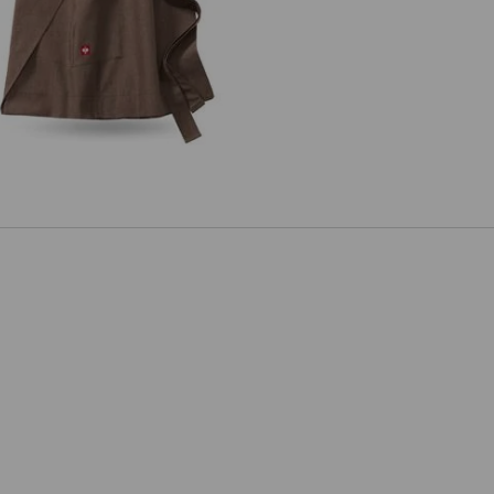
orbindschorten e.s.fusion, dames