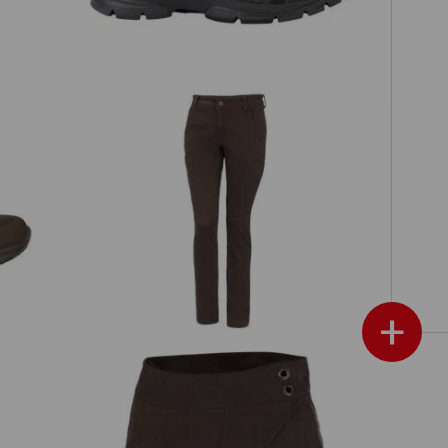
e
e.s. Werkbroek Chino, dames
+