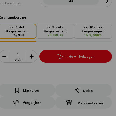
34
7 uitvoeringen
Kwantumkorting
v.a. 1 stuk
v.a. 3 stuks
v.a. 10 stuks
Besparingen:
Besparingen:
Besparingen:
0
%/
stuk
7
%/
stuks
15
%/
stuks
In de winkelwagen
stuk
Markeren
Delen
Vergelijken
Personaliseren