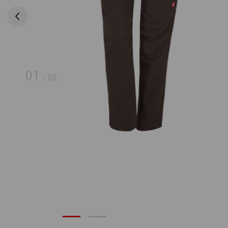
01
/
02