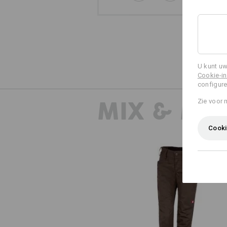
U kunt uw
Cookie-in
configure
MIX & MA
Zie voor 
Cooki
e.s. Werkbroek base, dames