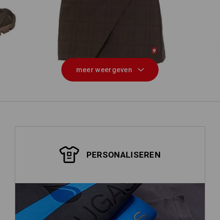
low
Werkbroekrok e.s.fusion
Vo
meer weergeven
PERSONALISEREN