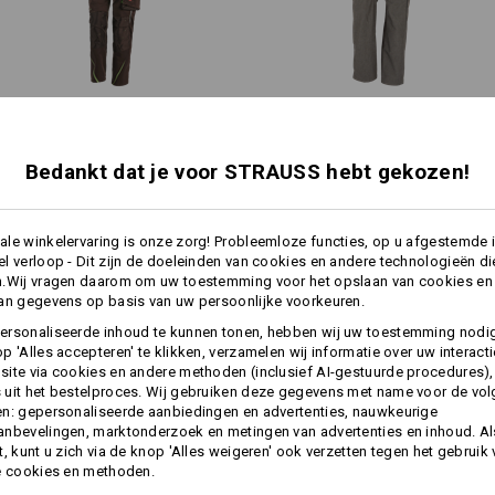
Personalisatie:
Zelf vormgeven
1
meer
/
2
Dames­tuinbroek e.s.​motion
Damesbroek e.s.​vision
2020
Bedankt dat je voor STRAUSS hebt gekozen!
Dezelfde functies:
Dezelfde functies:
le winkelervaring is onze zorg! Probleemloze functies, op u afgestemde 
l verloop - Dit zijn de doeleinden van cookies en andere technologieën di
n.Wij vragen daarom om uw toestemming voor het opslaan van cookies en
an gegevens op basis van uw persoonlijke voorkeuren.
12
12
ersonaliseerde inhoud te kunnen tonen, hebben wij uw toestemming nodi
p 'Alles accepteren' te klikken, verzamelen wij informatie over uw interact
ite via cookies en andere methoden (inclusief AI-gestuurde procedures),
uit het bestelproces. Wij gebruiken deze gegevens met name voor de vo
n: gepersonaliseerde aanbiedingen en advertenties, nauwkeurige
+11 andere functies
+3 andere functies
nbevelingen, marktonderzoek en metingen van advertenties en inhoud. Als
t, kunt u zich via de knop 'Alles weigeren' ook verzetten tegen het gebruik
e cookies en methoden.