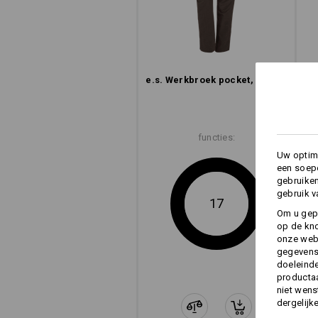
e.s. Werkbroek pocket, dames
functies:
Uw optima
een soepe
gebruike
gebruik v
17
Om u gep
op de kno
onze webs
gegevens 
doeleinde
productaa
niet wens
dergelijk