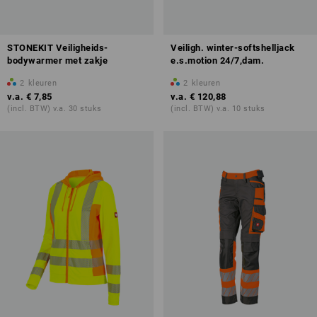
STONEKIT Veiligheids-
Veiligh. winter-softshelljack
bodywarmer met zakje
e.s.motion 24/7,dam.
2
kleuren
2
kleuren
v.a.
€ 7,85
v.a.
€ 120,88
(incl. BTW) v.a. 30 stuks
(incl. BTW) v.a. 10 stuks