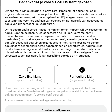
Bedankt dat je voor STRAUSS hebt gekozen!
Veiligheids-softshell-jack
Veiligh-softsh-jack softlight
Uw optimale winkelervaring is onze zorg! Probleemloze functies, op u
afgestemde inhoud en een soepel verloop - Dit zijn de doeleinden van cookies
e.s.motion 24/7, dames
e.s.motion 2020, dam
en andere technologieën die wij gebruiken.Wij vragen daarom om uw
toestemming voor het opslaan van cookies en het gebruik van gegevens op
2
kleuren
1
kleur
basis van uw persoonlijke voorkeuren.
v.a.
€ 78,53
v.a.
€ 87,00
Om u gepersonaliseerde inhoud te kunnen tonen, hebben wij uw toestemming
(incl. BTW) v.a. 10 stuks
(incl. BTW) v.a. 10 stuks
nodig. Door op de knop 'Alles accepteren' te klikken, verzamelen wij
informatie over uw interacties op onze website via cookies en andere
methoden (inclusief AI-gestuurde procedures), evenals gegevens uit het
bestelproces. Wij gebruiken deze gegevens met name voor de volgende
doeleinden: gepersonaliseerde aanbiedingen en advertenties, nauwkeurige
productaanbevelingen, marktonderzoek en metingen van advertenties en
inhoud. Als u dit niet wenst, kunt u zich via de knop 'Alles weigeren' ook
verzetten tegen het gebruik van dergelijke cookies en methoden.
Zakelijke klant
Particuliere klant
(prijzen excl. BTW)
(prijzen incl. BTW)
U kunt uw toestemming op elk moment met werking voor de toekomst
intrekken via de
Cookie-instellingen
in ons privacybeleid. U kunt uw keuze
ook aanpassen onder “Cookies configureren”.
Zie voor meer informatie
de Gegevensbescherming
.
Cookies configureren