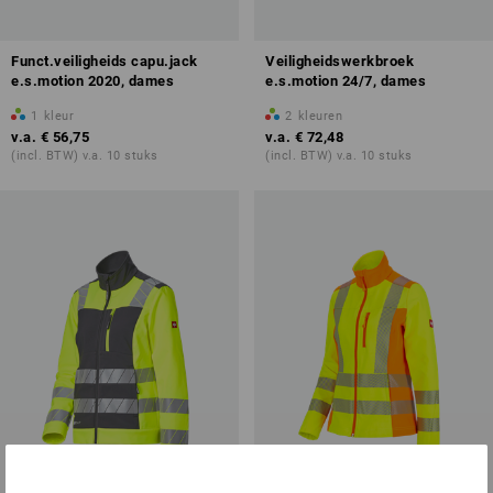
Funct.veiligheids capu.jack
Veiligheidswerkbroek
e.s.motion 2020, dames
e.s.motion 24/7, dames
1
kleur
2
kleuren
v.a.
€ 56,75
v.a.
€ 72,48
(incl. BTW) v.a. 10 stuks
(incl. BTW) v.a. 10 stuks