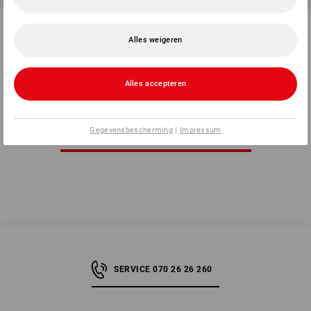
Funct. veiligheids vest
STONEKIT Veiligheids-
e.s.motion 2020, dames
bodywarmer Basic
Alles weigeren
1
kleur
2
kleuren
v.a.
€ 48,28
v.a.
€ 2,41
(incl. BTW) v.a. 10 stuks
(incl. BTW) v.a. 10 stuks
Alles accepteren
Gegevensbescherming
|
Impressum
U hebt al 8 van 8 items bekeken.
SERVICE 070 26 26 260