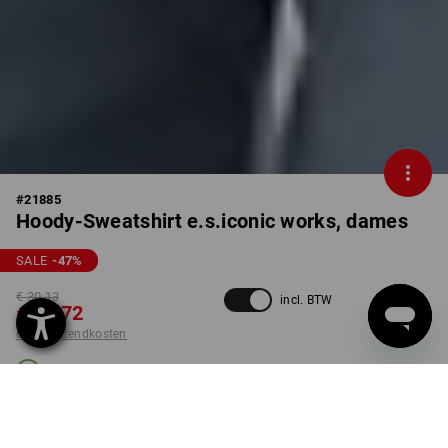
#
21885
Hoody-Sweatshirt e.s.iconic works, dames
SALE
-47
%
€ 30,13
incl. BTW
€ 15,72
excl. verzendkosten
Levertijd ca. 3-5 werkdagen
KLEUR
MAAT