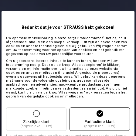
Bedankt dat je voor STRAUSS hebt gekozen!
Uw optimale winkelervaring is onze zorg! Probleemloze functies, op u
afgestemde inhoud en een soepel verloop - Dit zijn de doeleinden van
cookies en andere technologieën die wij gebruiken.Wij vragen daarom
om uw toestemming voor het opslaan van cookies en het gebruik van
gegevens op basis van uw persoonlijke voorkeuren.
Om u gepersonaliseerde inhoud te kunnen tonen, hebben wij uw
toestemming nodig. Door op de knop 'Alles accepteren' te klikken,
verzamelen wij informatie over uw interacties op onze website via
cookies en andere methoden (inclusief AI-gestuurde procedures),
evenals gegevens uit het bestelproces. Wij gebruiken deze gegevens
met name voor de volgende doeleinden: gepersonaliseerde
aanbiedingen en advertenties, nauwkeurige productaanbevelingen,
marktonderzoek en metingen van advertenties en inhoud. Als u dit niet
wenst, kunt u zich via de knop 'Alles weigeren' ook verzetten tegen het
gebruik van dergelijke cookies en methoden.
Zakelijke klant
Particuliere klant
(prijzen excl. BTW)
(prijzen incl. BTW)
U kunt uw toestemming op elk moment met werking voor de toekomst