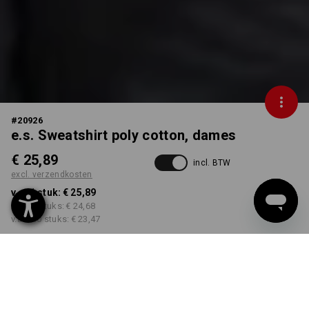
#
20926
e.s. Sweatshirt poly cotton, dames
€ 25,89
incl. BTW
excl. verzendkosten
v.a. 1 stuk:
€ 25,89
v.a. 30 stuks:
€ 24,68
v.a. 100 stuks:
€ 23,47
Levertijd ca. 3-5 werkdagen
KLEUR
MAAT
XS
kiezen
kiezen