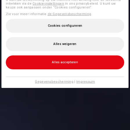
intrekken via de
Cookie-instellingen
in ons privacybeleid. U kunt uw
keuze ook aanpassen onder “Cookies configureren”.
Zie voor meer informatie
de Gegevensbescherming
.
Cookies configureren
Alles weigeren
Alles accepteren
Gegevensbescherming
|
Impressum