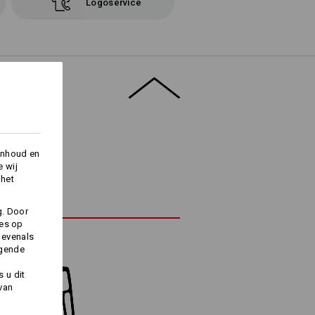
Logoservice
inhoud en
e wij
 het
g. Door
ies op
 evenals
lgende
 u dit
 van