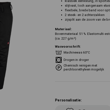
klassiek éénkleurig, in sportie
slijtvast, toch aangenaam ela
flexibele, brede band voor op
2 steek- en 2 achterzakken
zijsplit aan de zoom van de b
Materiaal:
Bovenmateriaal
51
%
Elastomulti-est
(ca. 227 g/m²)
Wasvoorschrift:
Machinewas 60°C
Drogen in droger
Chemisch reinigen met
perchloorethyleen mogelijk
Personalisatie: