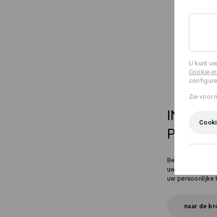
U kunt uw
Cookie-in
configure
Zie voor 
IN
3 ST
Cooki
PERFEC
Bent u op zoek n
uw voorkeuren e
uw persoonlijke 
naar de b