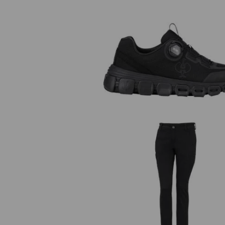
O1 Werkschoenen e.s. Rexburg 
e.s. Werkbroek Chino, dames