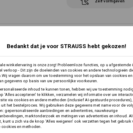
Zelf vormgeven
ES
Bedankt dat je voor STRAUSS hebt gekozen!
le winkelervaring is onze zorg! Probleemloze functies, op u afgestemde 
KER
l verloop - Dit zijn de doeleinden van cookies en andere technologieën di
n.Wij vragen daarom om uw toestemming voor het opslaan van cookies en
aar de perfecte broek
an gegevens op basis van uw persoonlijke voorkeuren.
ersonaliseerde inhoud te kunnen tonen, hebben wij uw toestemming nodi
p 'Alles accepteren' te klikken, verzamelen wij informatie over uw interact
ite via cookies en andere methoden (inclusief AI-gestuurde procedures),
uit het bestelproces. Wij gebruiken deze gegevens met name voor de vo
n: gepersonaliseerde aanbiedingen en advertenties, nauwkeurige
nbevelingen, marktonderzoek en metingen van advertenties en inhoud. Als
t, kunt u zich via de knop 'Alles weigeren' ook verzetten tegen het gebruik
e cookies en methoden.