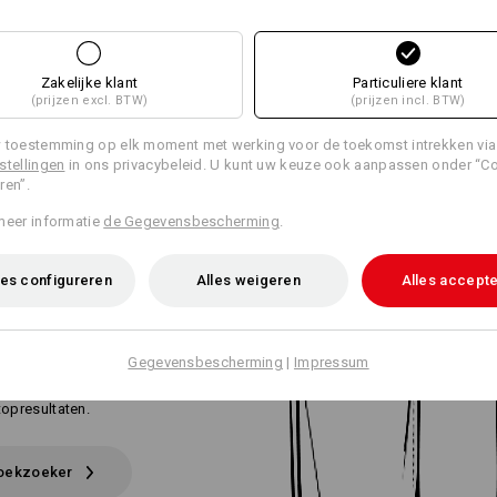
Zakelijke klant
Particuliere klant
(prijzen excl. BTW)
(prijzen incl. BTW)
 toestemming op elk moment met werking voor de toekomst intrekken via
stellingen
in ons privacybeleid. U kunt uw keuze ook aanpassen onder “C
ren”.
meer informatie
de Gegevensbescherming
.
APPEN
NAAR DE
es configureren
Alles weigeren
Alles accept
TE
BROEK
Gegevensbescherming
|
Impressum
aar de perfecte werkbroek? Vertel ons
n eisen. De broekzoeker bepaalt dan
topresultaten.
roekzoeker