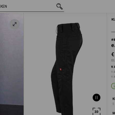
incl. BTW
€ 55,54
34
excl. verzendkosten
DAMES
ONDERWE
K
#
e
€
ex
v.
v.
v.
K
5
M