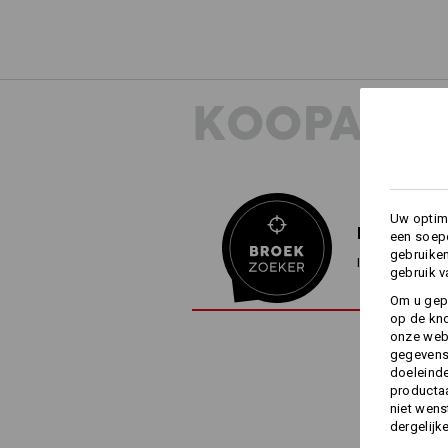
KOOPADVI
Uw optima
BROEKZOE
een soepe
gebruike
In 3 stappen n
gebruik v
Om u gep
op de kno
onze webs
gegevens 
doeleinde
productaa
niet wens
dergelijk