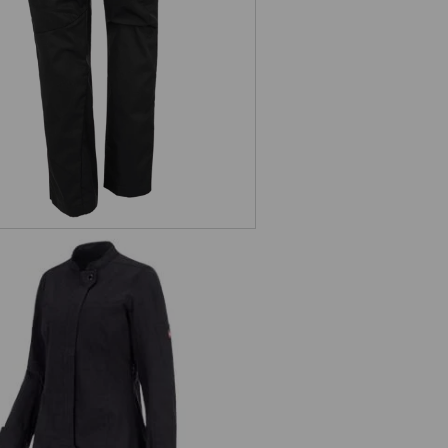
erkjack lange mouw e.s.fusion,
dames