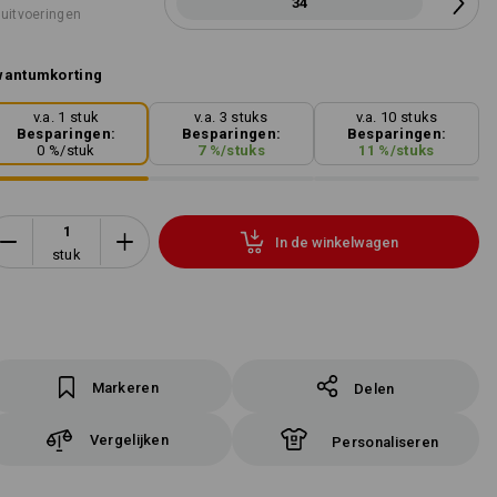
34
 uitvoeringen
wantumkorting
v.a. 1 stuk
v.a. 3 stuks
v.a. 10 stuks
Besparingen:
Besparingen:
Besparingen:
0
%/
stuk
7
%/
stuks
11
%/
stuks
In de winkelwagen
stuk
Markeren
Delen
Vergelijken
Personaliseren