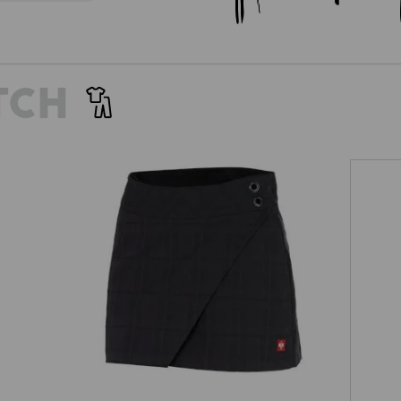
TCH
Werkbroekrok e.s.fusion