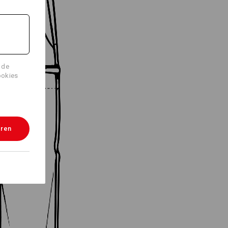
 de
ookies
eren