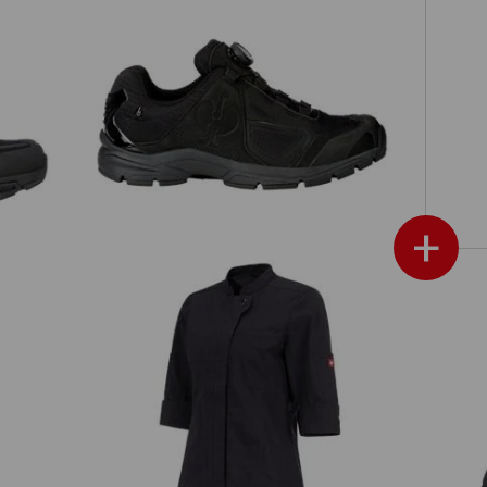
low
O2 Werkschoenen e.s. Minkar II
+
Werkjack 3/4-mouw e.s.fusion,
W
dames