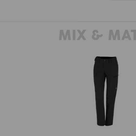
MIX & MA
e.s. Werkbroek pocket, dames