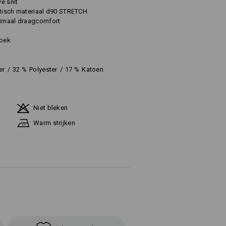
ve snit
stisch materiaal d90 STRETCH
timaal draagcomfort
roek
er
/
32
%
Polyester
/
17
%
Katoen
Niet bleken
Warm strijken