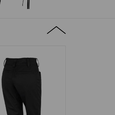
e.s. Werkbroek base, dames