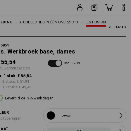
stuk
RPEN
LEDING
E.S. COLLECTIES IN ÉÉN OVERZICHT
E.S.FUSION
<   
TERUG
85851
.s. Werkbroek base, dames
 55,54
incl. BTW
cl. verzendkosten
a. 1 stuk:
€ 55,54
a. 3 stuks:
€ 51,91
a. 10 stuks:
€ 49,49
Levertijd ca. 3-5 werkdagen
LEUR
zwart
 uitvoeringen
AAT