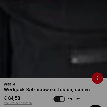
#
85914
Werkjack 3/4-mouw e.s.fusion, dames
€ 84,58
incl. BTW
excl. verzendkosten