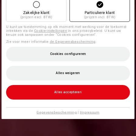
Zakelijke klant
Particuliere klant
(prijzen excl. BTW)
(prijzen incl. BTW)
U kunt uw toestemming op elk moment met werking voor de toekomst
intrekken via de
Cookie-instellingen
in ons privacybeleid. U kunt uw
keuze ook aanpassen onder “Cookies configureren”.
Zie voor meer informatie
de Gegevensbescherming
.
Cookies configureren
Alles weigeren
Alles accepteren
Gegevensbescherming
|
Impressum