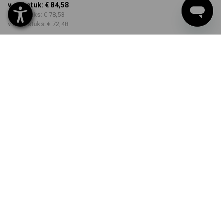
v.a. 1 stuk:
€ 84,58
v.a. 3 stuks:
€ 78,53
v.a. 10 stuks:
€ 72,48
Levertijd ca. 3-5 werkdagen
KLEUR
MAAT
XS
kiezen
kiezen
robijn
Kwantumkorting
v.a. 1 stuk
v.a. 3 stuks
v.a. 10 stuks
Besparingen:
Besparingen:
Besparingen:
0
%/
stuk
7
%/
stuks
14
%/
stuks
stuk