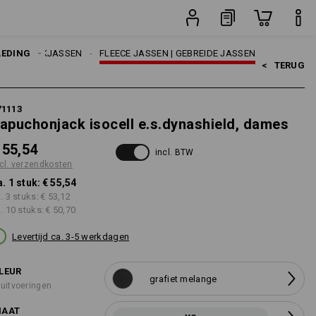
ten
stuk
S
LEDING
WERKJASSEN
FLEECE JASSEN | GEBREIDE JASSEN
<   
TERUG
71113
apuchonjack isocell e.s.dynashield, dames
 55,54
incl. BTW
cl. verzendkosten
a. 1 stuk:
€ 55,54
a. 3 stuks:
€ 53,12
a. 10 stuks:
€ 50,70
Levertijd ca. 3-5 werkdagen
LEUR
grafiet melange
 uitvoeringen
AAT