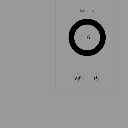
functies:
16