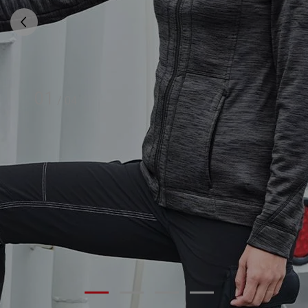
01
/
04