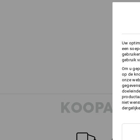
Uw optima
een soepe
gebruike
gebruik v
Om u gep
op de kno
onze webs
gegevens 
doeleinde
productaa
KOOPADVI
niet wens
dergelijk
ALTERNATI