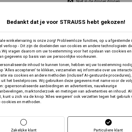
Niet in de droger drogen
Niet droog reinigen
Bedankt dat je voor STRAUSS hebt gekozen!
le winkelervaring is onze zorg! Probleemloze functies, op u afgestemde 
Thermolaag
l verloop - Dit zijn de doeleinden van cookies en andere technologieën di
n.Wij vragen daarom om uw toestemming voor het opslaan van cookies en
an gegevens op basis van uw persoonlijke voorkeuren.
ersonaliseerde inhoud te kunnen tonen, hebben wij uw toestemming nodi
Personalisatie:
p 'Alles accepteren' te klikken, verzamelen wij informatie over uw interact
ite via cookies en andere methoden (inclusief AI-gestuurde procedures),
meer
uit het bestelproces. Wij gebruiken deze gegevens met name voor de vo
Zelf vormgeven
n: gepersonaliseerde aanbiedingen en advertenties, nauwkeurige
nbevelingen, marktonderzoek en metingen van advertenties en inhoud. Als
ES
t, kunt u zich via de knop 'Alles weigeren' ook verzetten tegen het gebruik
e cookies en methoden.
Zakelijke klant
Particuliere klant
EVEN VINDEN