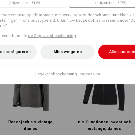
JACK
(prijzen excl. BTW)
(prijzen incl. BTW)
uidige artikel met de beste
In 3 sta
 toestemming op elk moment met werking voor de toekomst intrekken via
stellingen
in ons privacybeleid. U kunt uw keuze ook aanpassen onder “C
ren”.
meer informatie
de Gegevensbescherming
.
es configureren
Alles weigeren
Alles accept
Gegevensbescherming
|
Impressum
Fleecejack e.s.​vintage,
e.s. Functioneel sweatjack
dames
melange, dames