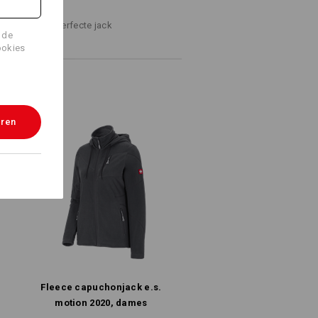
ZOEKER
ppen naar het perfecte jack
 de
ookies
eren
Fleece capuchonjack e.s.​
motion 2020, dames