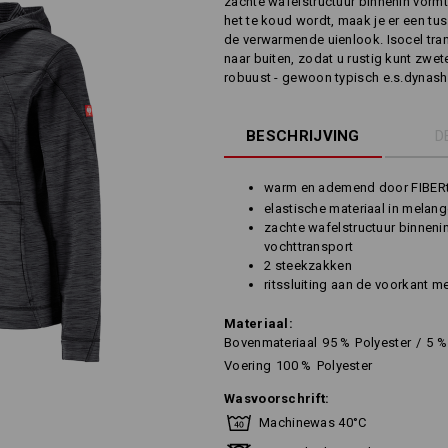
zachte wafelstructuur binnenin vormt
het te koud wordt, maak je er een tus
de verwarmende uienlook. Isocel tra
naar buiten, zodat u rustig kunt zwete
robuust - gewoon typisch e.s.dynash
BESCHRIJVING
D
warm en ademend door FIBER
elastische materiaal in melan
zachte wafelstructuur binneni
vochttransport
2 steekzakken
ritssluiting aan de voorkant 
Materiaal:
Bovenmateriaal
95
%
Polyester
/
5
%
Voering
100
%
Polyester
Wasvoorschrift:
Machinewas 40°C