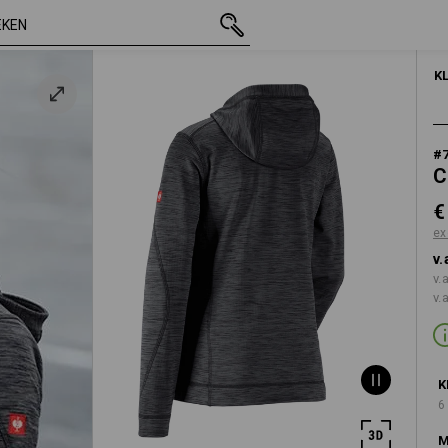
incl. BTW
€ 55,54
XS
e
excl. verzendkos
DAME
K
#
C
€
ex
v.
v.
v.
K
6
M