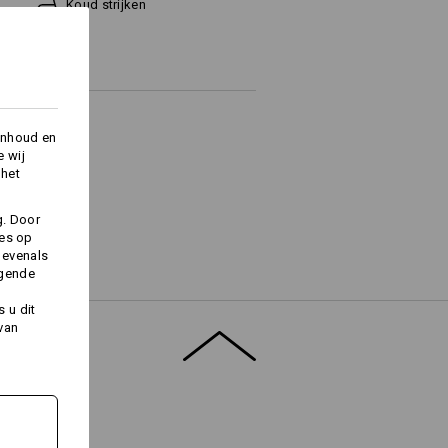
Koud strijken
inhoud en
e wij
 het
g. Door
ies op
 evenals
lgende
Logoservice
 u dit
 van