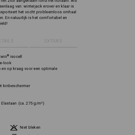
 het zich aangenaam rond het lichaam. Als
senlaag van: winterjack erover en klaar is
nsporteert het vocht probleemloos omhaal
n. En natuurlijk is het comfortabel en
ield!
ETAILS
EXTRA'S
®
twin
isocell
ge-look
n en op kraag voor een optimale
met kinbeschermer
Elastaan
(ca. 275 g/m²)
Niet bleken