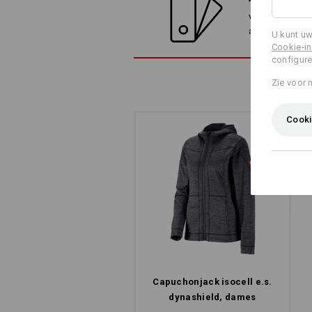
Vergelijk het h
alternatieven
U kunt uw
Cookie-in
configure
Zie voor 
Cooki
Capuchonjack isocell e.s.​
dynashield, dames