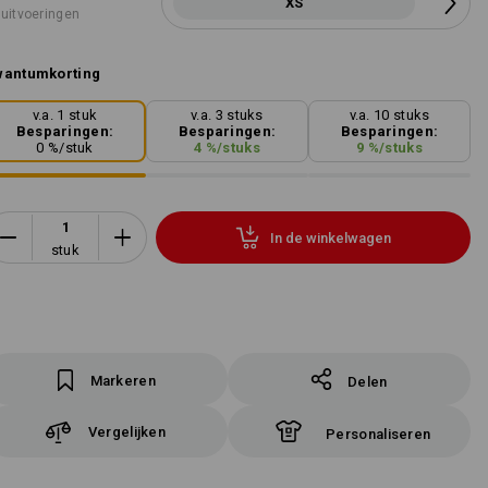
XS
 uitvoeringen
wantumkorting
v.a. 1 stuk
v.a. 3 stuks
v.a. 10 stuks
Besparingen:
Besparingen:
Besparingen:
0
%/
stuk
4
%/
stuks
9
%/
stuks
In de winkelwagen
stuk
Markeren
Delen
Vergelijken
Personaliseren