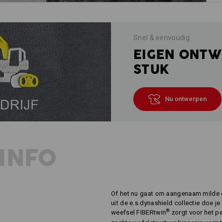
Snel & eenvoudig
EIGEN ONTW
STUK
Nu ontwerpen
INFO
Of het nu gaat om aangenaam milde of
uit de e.s.dynashield collectie doe je
®
weefsel FIBERtwin
zorgt voor het p