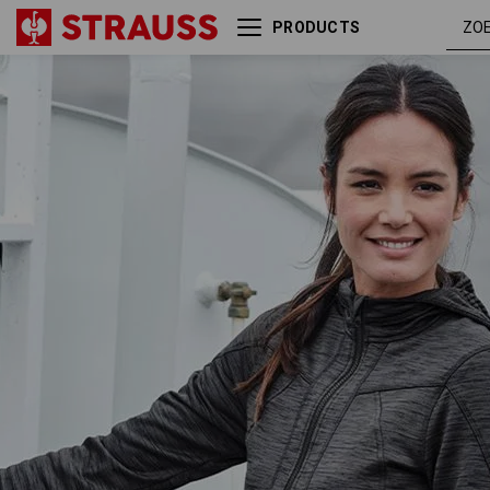
PRODUCTS
Capuchonjack isocell
grafiet
e.s.dynashield, dames
melang