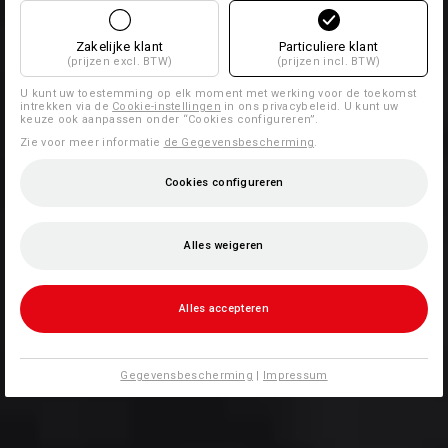
Zakelijke klant
Particuliere klant
(prijzen excl. BTW)
(prijzen incl. BTW)
U kunt uw toestemming op elk moment met werking voor de toekomst
intrekken via de
Cookie-instellingen
in ons privacybeleid. U kunt uw
keuze ook aanpassen onder “Cookies configureren”.
Zie voor meer informatie
de Gegevensbescherming
.
Cookies configureren
Alles weigeren
Alles accepteren
Gegevensbescherming
|
Impressum