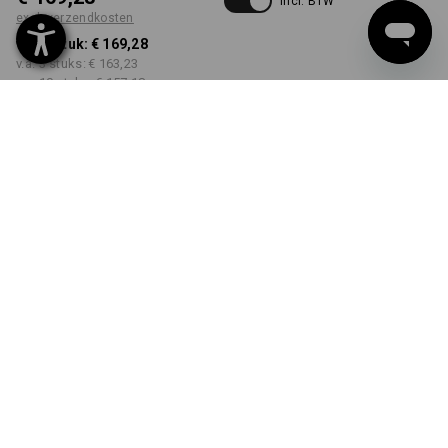
incl. BTW
excl. verzendkosten
v.a. 1 stuk:
€ 169,28
v.a. 3 stuks:
€ 163,23
v.a. 10 stuks:
€ 157,18
Levertijd ca. 3-5 werkdagen
KLEUR
MAAT
S
kiezen
kiezen
zwart / zeegroen
Kwantumkorting
v.a. 1 stuk
v.a. 3 stuks
v.a. 10 stuks
Besparingen:
Besparingen:
Besparingen:
0
%/
stuk
4
%/
stuks
7
%/
stuks