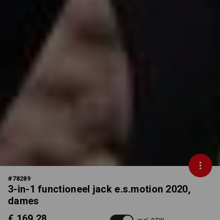
#
78289
3-in-1 functioneel jack e.s.motion 2020,
dames
€ 169,28