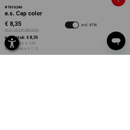
#
7610246
e.s. Cap color
€ 8,35
incl. BTW
excl. verzendkosten
v.a. 1 stuk:
€ 8,35
v.a. 5 stuks:
€ 7,62
v.a. 20 stuks:
€ 7,13
Levertijd ca. 3-5 werkdagen
KLEUR
kiezen
grijs / zwart
Kwantumkorting
v.a. 1 stuk
v.a. 5 stuks
v.a. 20 stuks
Besparingen:
Besparingen:
Besparingen: