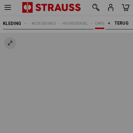
TERUG    >
KLEDING
HEREN
ACCESSOIRES
HOOFDDEKSEL
CAPS