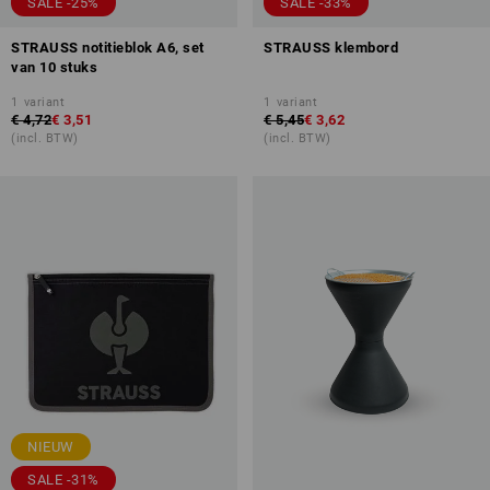
SALE -25%
SALE -33%
STRAUSS notitieblok A6, set
STRAUSS klembord
van 10 stuks
1
variant
1
variant
€ 4,72
€ 3,51
€ 5,45
€ 3,62
(incl. BTW)
(incl. BTW)
NIEUW
SALE -31%