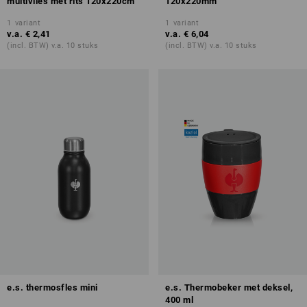
multivlies met rits 120x220cm
120x220mm
1
variant
1
variant
v.a.
€ 2,41
v.a.
€ 6,04
(incl. BTW) v.a. 10 stuks
(incl. BTW) v.a. 10 stuks
e.s. thermosfles mini
e.s. Thermobeker met deksel,
400 ml