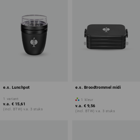
e.s. Lunchpot
e.s. Broodtrommel midi
1
variant
1
kleur
v.a.
€ 15,61
v.a.
€ 9,56
(incl. BTW) v.a. 3 stuks
(incl. BTW) v.a. 3 stuks