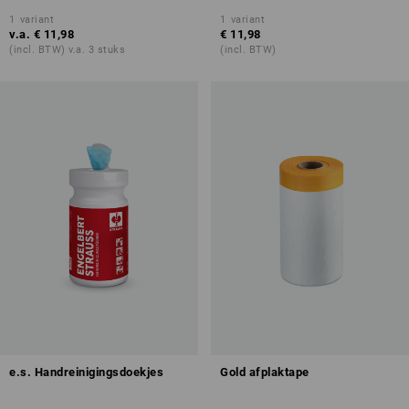
1
variant
1
variant
v.a.
€ 11,98
€ 11,98
(incl. BTW) v.a. 3 stuks
(incl. BTW)
e.s. Handreinigingsdoekjes
Gold afplaktape