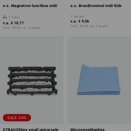
e.s. Magnetron-lunchbox midi
e.s. Broodtrommel midi Kids
1
variant
1
kleur
v.a.
€ 9,56
v.a.
€ 10,77
(incl. BTW) v.a. 3 stuks
(incl. BTW) v.a. 3 stuks
SALE -24%
STRAUSSbox small universele
Microvezeldoekjes