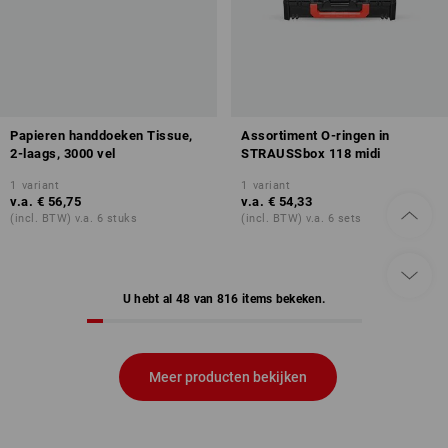
Papieren handdoeken Tissue,
Assortiment O-ringen in
2-laags, 3000 vel
STRAUSSbox 118 midi
1
variant
1
variant
v.a.
€ 56,75
v.a.
€ 54,33
(incl. BTW) v.a. 6 stuks
(incl. BTW) v.a. 6 sets
U hebt al 48 van 816 items bekeken.
Meer producten bekijken