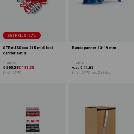
SETPRIJS -27%
STRAUSSbox 215 midi tool
Bandspanner 13-19 mm
carrier set III
1
variant
1
variant
€ 250,23
€ 181,38
v.a.
€ 44,65
(incl. BTW)
(incl. BTW) v.a. 2 stuks