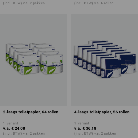
(incl. BTW) v.a. 2 pakken
(incl. BTW) v.a. 6 rollen
2-laags toiletpapier, 64 rollen
4-laags toiletpapier, 56 rollen
1
variant
1
variant
v.a.
€ 24,08
v.a.
€ 36,18
(incl. BTW) v.a. 2 pakken
(incl. BTW) v.a. 2 pakken