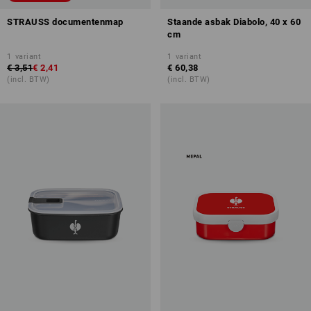
STRAUSS documentenmap
Staande asbak Diabolo, 40 x 60
cm
1
variant
1
variant
€ 3,51
€ 2,41
€ 60,38
(incl. BTW)
(incl. BTW)