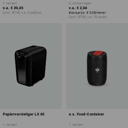
1
variant
2
uitvoeringen
v.a.
€ 20,45
v.a.
€ 2,04
(incl. BTW) v.a. 6 pakken
Basisprijs
:
€ 0,08
/
meter
(incl. BTW) v.a. 70 stuks
Papiervernietiger LX 65
e.s. Food-Container
1
variant
1
variant