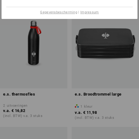
Gegevensbescherming
|
Impressum
e.s. thermosfles
e.s. Broodtrommel large
2
uitvoeringen
1
kleur
v.a.
€ 16,82
v.a.
€ 11,98
(incl. BTW) v.a. 3 stuks
(incl. BTW) v.a. 3 stuks