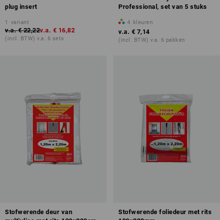
plug insert
Professional, set van 5 stuks
1
variant
4
kleuren
v.a.
€ 22,22
v.a.
€ 16,82
v.a.
€ 7,14
(incl. BTW) v.a. 6 sets
(incl. BTW) v.a. 6 pakken
Stofwerende deur van
Stofwerende foliedeur met rits