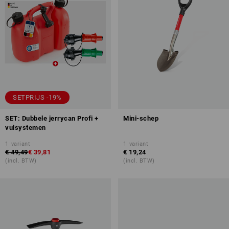
SETPRIJS -19%
SET: Dubbele jerrycan Profi +
Mini-schep
vulsystemen
1
variant
1
variant
€ 49,49
€ 39,81
€ 19,24
(incl. BTW)
(incl. BTW)