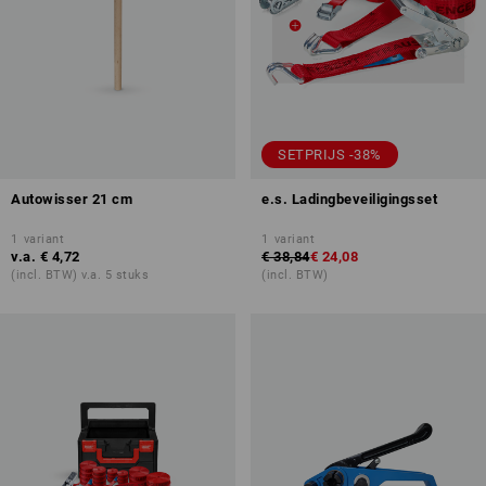
SETPRIJS -38%
Autowisser 21 cm
e.s. Ladingbeveiligingsset
1
variant
1
variant
v.a.
€ 4,72
€ 38,84
€ 24,08
(incl. BTW) v.a. 5 stuks
(incl. BTW)