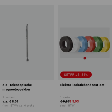
SETPRIJS -36%
e.s. Telescopische
Elektro-isolatieband test-set
magneetoppakker
1
variant
1
variant
v.a.
€ 8,09
€ 9,37
€ 5,93
(incl. BTW) v.a. 6 stuks
(incl. BTW)