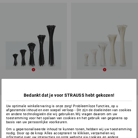
SETPRIJS -19%
SETPRIJS -17%
Bedankt dat je voor STRAUSS hebt gekozen!
Set kabelbinders, 500 Stuks,
Set kabelbinders, 500 Stuks,
Uw optimale winkelervaring is onze zorg! Probleemloze functies, op u
zwart
natuur
afgestemde inhoud en een soepel verloop - Dit zijn de doeleinden van cookies
en andere technologieën die wij gebruiken.Wij vragen daarom om uw
1
variant
1
variant
toestemming voor het opslaan van cookies en het gebruik van gegevens op
€ 17,79
€ 14,40
€ 17,42
€ 14,40
basis van uw persoonlijke voorkeuren.
(incl. BTW)
(incl. BTW)
Om u gepersonaliseerde inhoud te kunnen tonen, hebben wij uw toestemming
nodig. Door op de knop 'Alles accepteren' te klikken, verzamelen wij
informatie over uw interacties op onze website via cookies en andere