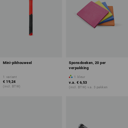
Mini-pikhouweel
Sponsdoeken, 20 per
verpakking
1
variant
1
kleur
€ 19,24
v.a.
€ 6,53
(incl. BTW)
(incl. BTW) v.a. 3 pakken