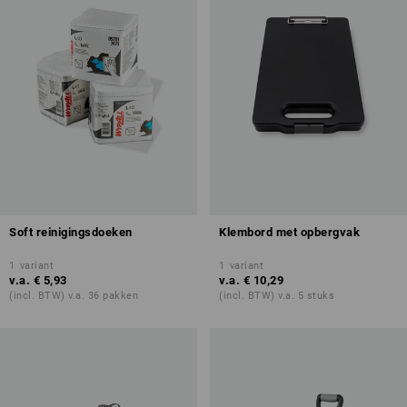
Soft reinigingsdoeken
Klembord met opbergvak
1
variant
1
variant
v.a.
€ 5,93
v.a.
€ 10,29
(incl. BTW) v.a. 36 pakken
(incl. BTW) v.a. 5 stuks