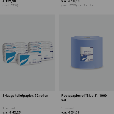
€ 132,98
v.a.
€ 18,03
(incl. BTW)
(incl. BTW) v.a. 3 stuks
3-laags toiletpapier, 72 rollen
Poetspapierrol "Blue 3", 1000
vel
1
variant
1
variant
v.a.
€ 42,23
v.a.
€ 24,08