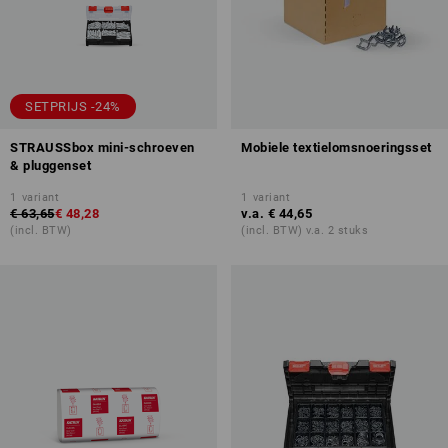
SETPRIJS -24%
STRAUSSbox mini-schroeven
Mobiele textielomsnoeringsset
& pluggenset
1
variant
1
variant
€ 63,65
€ 48,28
v.a.
€ 44,65
(incl. BTW)
(incl. BTW) v.a. 2 stuks