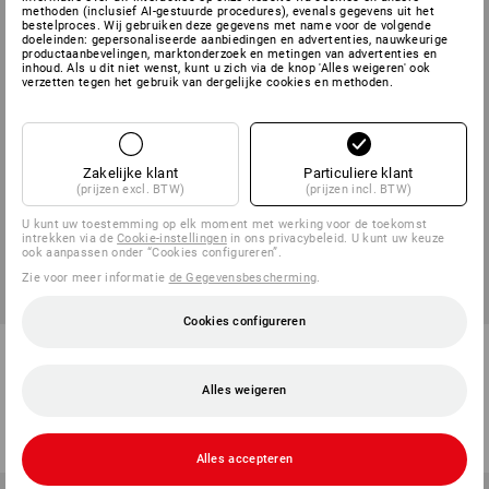
methoden (inclusief AI-gestuurde procedures), evenals gegevens uit het
bestelproces. Wij gebruiken deze gegevens met name voor de volgende
doeleinden: gepersonaliseerde aanbiedingen en advertenties, nauwkeurige
productaanbevelingen, marktonderzoek en metingen van advertenties en
inhoud. Als u dit niet wenst, kunt u zich via de knop 'Alles weigeren' ook
verzetten tegen het gebruik van dergelijke cookies en methoden.
Zakelijke klant
Particuliere klant
(prijzen excl. BTW)
(prijzen incl. BTW)
U kunt uw toestemming op elk moment met werking voor de toekomst
intrekken via de
Cookie-instellingen
in ons privacybeleid. U kunt uw keuze
ook aanpassen onder “Cookies configureren”.
Zie voor meer informatie
de Gegevensbescherming
.
Cookies configureren
BIG BAG mini, 91 liter
Poetspapierrol, “Blue 3”, 2x 500
vel
Alles weigeren
1
variant
1
variant
v.a.
€ 3,51
v.a.
€ 30,13
(incl. BTW) v.a. 50 stuks
(incl. BTW) v.a. 6 pakken
Alles accepteren