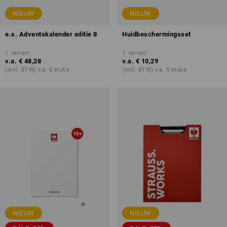
NIEUW
NIEUW
e.s. Adventskalender editie 8
Huidbeschermingsset
1
variant
1
variant
v.a.
€ 48,28
v.a.
€ 10,29
(incl. BTW) v.a. 6 stuks
(incl. BTW) v.a. 5 stuks
NIEUW
NIEUW