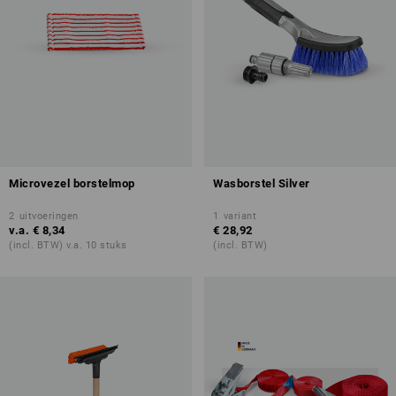
Microvezel borstelmop
Wasborstel Silver
2
uitvoeringen
1
variant
v.a.
€ 8,34
€ 28,92
(incl. BTW) v.a. 10 stuks
(incl. BTW)