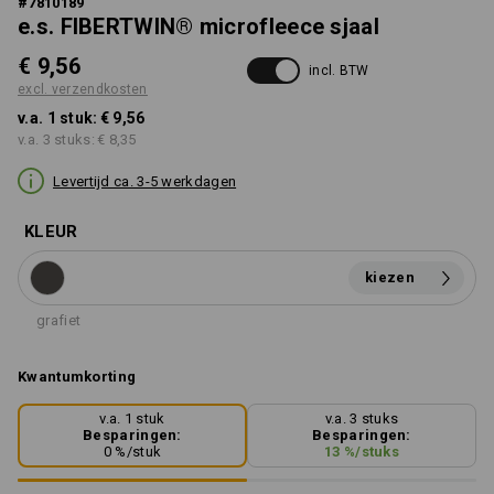
#
7810189
e.s. FIBERTWIN® microfleece sjaal
€ 9,56
incl. BTW
excl. verzendkosten
v.a. 1 stuk:
€ 9,56
v.a. 3 stuks:
€ 8,35
Levertijd ca. 3-5 werkdagen
KLEUR
kiezen
grafiet
Kwantumkorting
v.a. 1 stuk
v.a. 3 stuks
Besparingen:
Besparingen:
0
%/
stuk
13
%/
stuks