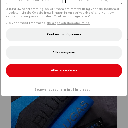
Zelf vormgeven
U kunt uw toestemming op elk moment met werking voor de toekomst
intrekken via de
Cookie-instellingen
in ons privacybeleid. U kunt uw
keuze ook aanpassen onder “Cookies configureren”.
Zie voor meer informatie
de Gegevensbescherming
.
Logoservice
meer
Cookies configureren
Alles weigeren
PERSONALISEREN
Alles accepteren
Gegevensbescherming
|
Impressum