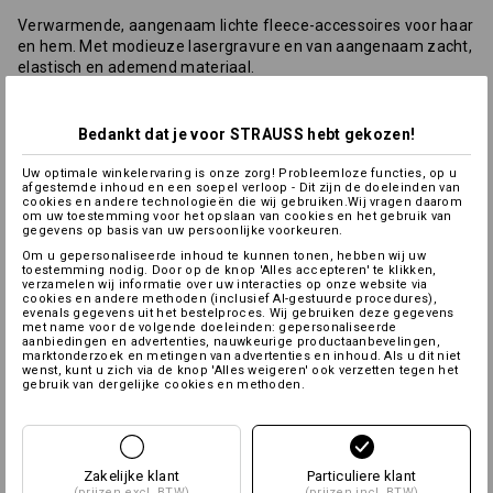
Verwarmende, aangenaam lichte fleece-accessoires voor haar
en hem. Met modieuze lasergravure en van aangenaam zacht,
elastisch en ademend materiaal.
afmetingen:
190 x 25 cm
Bedankt dat je voor STRAUSS hebt gekozen!
Materiaal:
Bovenmateriaal
100
%
Polyester
(ca. 158 g/m²)
Uw optimale winkelervaring is onze zorg! Probleemloze functies, op u
afgestemde inhoud en een soepel verloop - Dit zijn de doeleinden van
Wasvoorschrift:
cookies en andere technologieën die wij gebruiken.Wij vragen daarom
om uw toestemming voor het opslaan van cookies en het gebruik van
gegevens op basis van uw persoonlijke voorkeuren.
Om u gepersonaliseerde inhoud te kunnen tonen, hebben wij uw
toestemming nodig. Door op de knop 'Alles accepteren' te klikken,
verzamelen wij informatie over uw interacties op onze website via
cookies en andere methoden (inclusief AI-gestuurde procedures),
evenals gegevens uit het bestelproces. Wij gebruiken deze gegevens
met name voor de volgende doeleinden: gepersonaliseerde
aanbiedingen en advertenties, nauwkeurige productaanbevelingen,
marktonderzoek en metingen van advertenties en inhoud. Als u dit niet
wenst, kunt u zich via de knop 'Alles weigeren' ook verzetten tegen het
Thermolaag
gebruik van dergelijke cookies en methoden.
Personalisatie:
Zakelijke klant
Particuliere klant
(prijzen excl. BTW)
(prijzen incl. BTW)