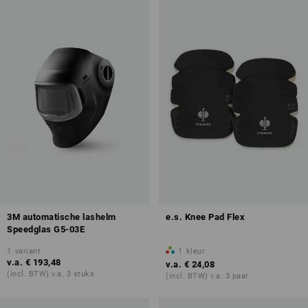
3M automatische lashelm
e.s. Knee Pad Flex
Speedglas G5-03E
1
variant
1
kleur
v.a.
€ 193,48
v.a.
€ 24,08
(incl. BTW) v.a. 3 stuks
(incl. BTW) v.a. 3 paar