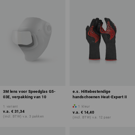
3M lens voor Speedglas G5-
e.s. Hittebestendige
03E, verpakking van 10
handschoenen Heat-Expert II
1
variant
1
kleur
v.a.
€ 31,34
v.a.
€ 14,40
(incl. BTW) v.a. 3 pakken
(incl. BTW) v.a. 12 paar