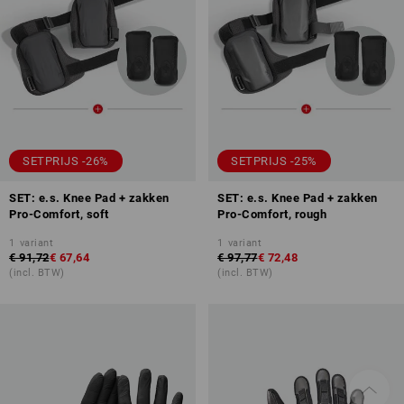
SETPRIJS -26%
SETPRIJS -25%
SET: e.s. Knee Pad + zakken
SET: e.s. Knee Pad + zakken
Pro-Comfort, soft
Pro-Comfort, rough
1
variant
1
variant
€ 91,72
€ 67,64
€ 97,77
€ 72,48
(incl. BTW)
(incl. BTW)