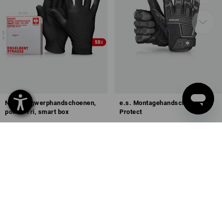
Nitril wegwerphandschoenen,
e.s. Montagehandschoenen
poedervri, smart box
Protect
1
kleur
2
kleuren
v.a.
€ 3,62
v.a.
€ 33,76
(incl. BTW) v.a. 6 boxen
(incl. BTW) v.a. 12 paar