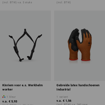
(incl. BTW) v.a. 3 stuks
(incl. BTW)
Kinriem voor e.s. Werkhelm
Gebreide latex handschoenen
worker
Industrial
1
kleur
1
variant
v.a.
€ 1,56
v.a.
€ 5,93
(incl. BTW) v.a. 240 paar