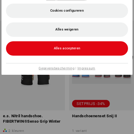
v.a.
€ 4,83
(incl. BTW) v.a. 6 stuks
(incl. BTW) v.a. 240 paar
Cookies configureren
Alles weigeren
Alles accepteren
Gegevensbescherming
|
Impressum
SETPRIJS -34%
e.s. Nitril handschoe.
Handschoenenset Snij II
FIBERTWIN®Senso Grip Winter
2
kleuren
1
variant