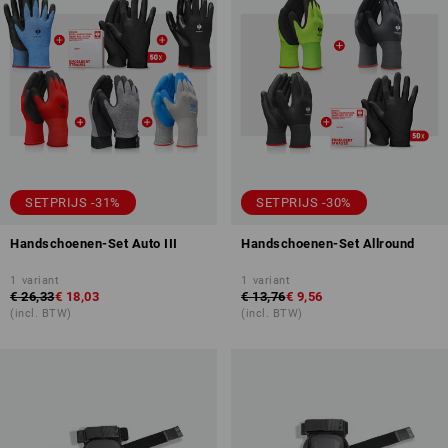
SETPRIJS -31%
SETPRIJS -30%
Handschoenen-Set Auto III
Handschoenen-Set Allround
1
variant
1
variant
€ 26,33
€ 18,03
€ 13,76
€ 9,56
(incl. BTW)
(incl. BTW)