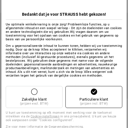
Bedankt dat je voor STRAUSS hebt gekozen!
Uw optimale winkelervaring is onze zorg! Probleemloze functies, op u
afgestemde inhoud en een soepel verloop - Dit zijn de doeleinden van cookies
en andere technologieën die wij gebruiken.Wij vragen daarom om uw
toestemming voor het opslaan van cookies en het gebruik van gegevens op
basis van uw persoonlijke voorkeuren.
Om u gepersonaliseerde inhoud te kunnen tonen, hebben wij uw toestemming
nodig. Door op de knop 'Alles accepteren' te klikken, verzamelen wij
informatie over uw interacties op onze website via cookies en andere
methoden (inclusief AI-gestuurde procedures), evenals gegevens uit het
bestelproces. Wij gebruiken deze gegevens met name voor de volgende
doeleinden: gepersonaliseerde aanbiedingen en advertenties, nauwkeurige
productaanbevelingen, marktonderzoek en metingen van advertenties en
inhoud. Als u dit niet wenst, kunt u zich via de knop 'Alles weigeren' ook
verzetten tegen het gebruik van dergelijke cookies en methoden.
Zakelijke klant
Particuliere klant
(prijzen excl. BTW)
(prijzen incl. BTW)
Snijbestendige Nitril-
STRAUSSbox small
handsch.evertouch Cut C
bedrijfsverbanddozen DIN 13
U kunt uw toestemming op elk moment met werking voor de toekomst
157
intrekken via de
Cookie-instellingen
in ons privacybeleid. U kunt uw keuze
ook aanpassen onder “Cookies configureren”.
1
kleur
1
variant
Zie voor meer informatie
de Gegevensbescherming
.
v.a.
€ 30,13