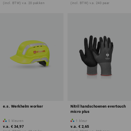
(incl. BTW) v.a. 20 pakken
(incl. BTW) v.a. 240 paar
e.s. Werkhelm worker
Nitril handschoenen evertouch
micro plus
5
kleuren
1
kleur
v.a.
€ 34,97
v.a.
€ 2,65