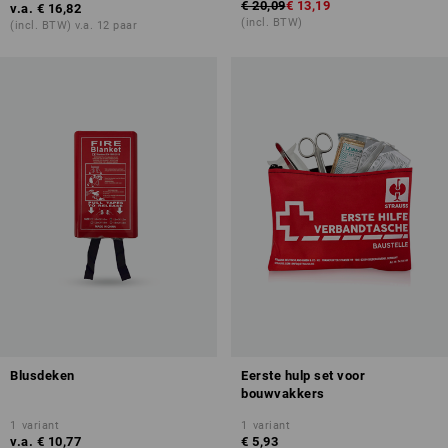
€ 20,09
€ 13,19
v.a.
€ 16,82
(incl. BTW)
(incl. BTW) v.a. 12 paar
Blusdeken
Eerste hulp set voor
bouwvakkers
1
variant
1
variant
v.a.
€ 10,77
€ 5,93