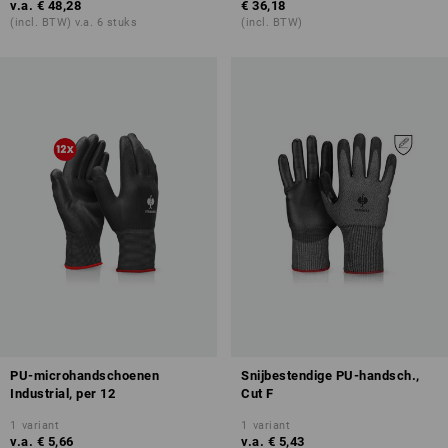
v.a.
€ 48,28
€ 36,18
(incl. BTW) v.a. 6 stuks
(incl. BTW)
PU-microhandschoenen
Snijbestendige PU-handsch.,
Industrial, per 12
Cut F
1
variant
1
variant
v.a.
€ 5,66
v.a.
€ 5,43