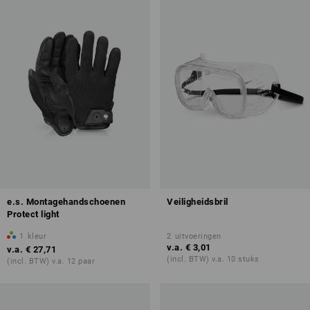
e.s. Montagehandschoenen
Veiligheidsbril
Protect light
1
kleur
2
uitvoeringen
v.a.
€ 3,01
v.a.
€ 27,71
(incl. BTW) v.a. 10 stuks
(incl. BTW) v.a. 12 paar