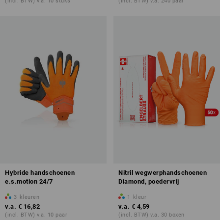
(incl. BTW) v.a. 10 stuks
(incl. BTW) v.a. 240 paar
Hybride handschoenen
Nitril wegwerphandschoenen
e.s.motion 24/7
Diamond, poedervrij
3
kleuren
1
kleur
v.a.
€ 16,82
v.a.
€ 4,59
(incl. BTW) v.a. 10 paar
(incl. BTW) v.a. 30 boxen