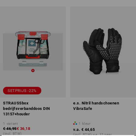
SETPRIJS -22%
STRAUSSbox
e.s. Nitril handschoenen
bedrijfsverbanddoos DIN
VibraSafe
13157+houder
1
variant
1
kleur
€ 46,95
€ 36,18
v.a.
€ 44,65
(incl. BTW)
(incl. BTW) v.a. 12 paar