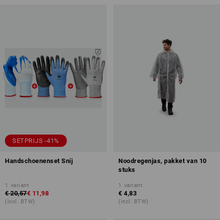
SETPRIJS -41%
Handschoenenset Snij
Noodregenjas, pakket van 10
stuks
1
variant
1
variant
€ 20,57
€ 11,98
€ 4,83
(incl. BTW)
(incl. BTW)