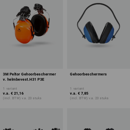
3M Peltor Gehoorbeschermer
Gehoorbeschermers
v. helmbevest.H31 P3E
1
variant
1
variant
v.a.
€ 21,16
v.a.
€ 7,85
(incl. BTW) v.a. 20 stuks
(incl. BTW) v.a. 20 stuks