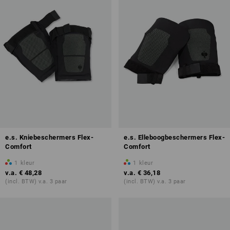
e.s. Kniebeschermers Flex-
e.s. Elleboogbeschermers Flex-
Comfort
Comfort
1
kleur
1
kleur
v.a.
€ 48,28
v.a.
€ 36,18
(incl. BTW) v.a. 3 paar
(incl. BTW) v.a. 3 paar