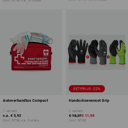
(incl. BTW) v.a. 10 stuks
SETPRIJS -22%
Autoverbandtas Compact
Handschoenenset Grip
1
variant
1
variant
v.a.
€ 5,93
€ 15,37
€ 11,98
(incl. BTW) v.a. 5 stuks
(incl. BTW)