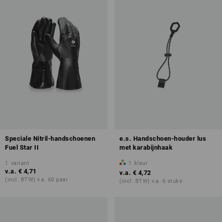
Speciale Nitril-handschoenen
e.s. Handschoen-houder lus
Fuel Star II
met karabijnhaak
1
variant
1
kleur
v.a.
€ 4,71
v.a.
€ 4,72
(incl. BTW) v.a. 60 paar
(incl. BTW) v.a. 6 stuks