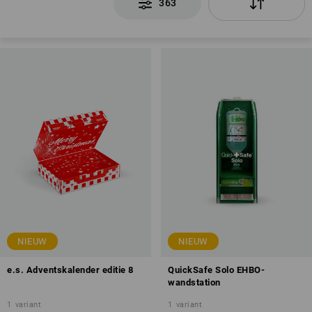
363
NIEUW
NIEUW
e.s. Adventskalender editie 8
QuickSafe Solo EHBO-
wandstation
1
variant
1
variant