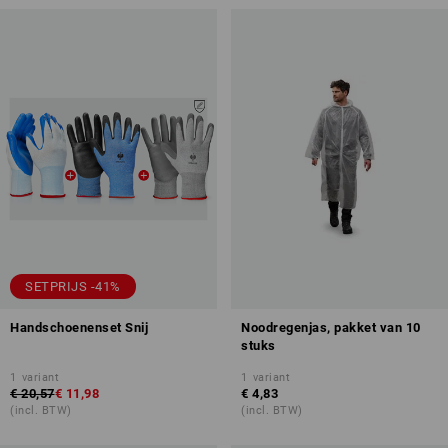
SETPRIJS -41%
Handschoenenset Snij
Noodregenjas, pakket van 10
stuks
1
variant
1
variant
€ 20,57
€ 11,98
€ 4,83
(incl. BTW)
(incl. BTW)