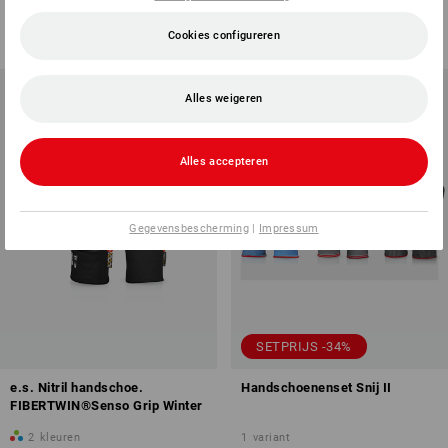
v.a.
€ 4,83
(incl. BTW) v.a. 6 stuks
(incl. BTW) v.a. 240 paar
Cookies configureren
Alles weigeren
Alles accepteren
Gegevensbescherming
|
Impressum
SETPRIJS -34%
e.s. Nitril handschoe.
Handschoenenset Snij II
FIBERTWIN®Senso Grip Winter
2
kleuren
1
variant