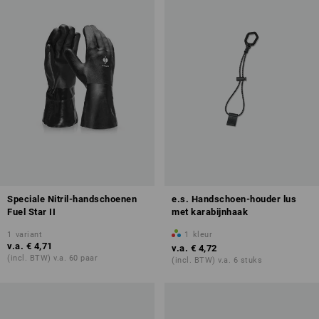
Speciale Nitril-handschoenen
e.s. Handschoen-houder lus
Fuel Star II
met karabijnhaak
1
variant
1
kleur
v.a.
€ 4,71
v.a.
€ 4,72
(incl. BTW) v.a. 60 paar
(incl. BTW) v.a. 6 stuks