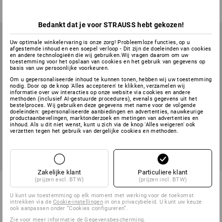
Bedankt dat je voor STRAUSS hebt gekozen!
Uw optimale winkelervaring is onze zorg! Probleemloze functies, op u
afgestemde inhoud en een soepel verloop - Dit zijn de doeleinden van cookies
en andere technologieën die wij gebruiken.Wij vragen daarom om uw
toestemming voor het opslaan van cookies en het gebruik van gegevens op
basis van uw persoonlijke voorkeuren.
Om u gepersonaliseerde inhoud te kunnen tonen, hebben wij uw toestemming
nodig. Door op de knop 'Alles accepteren' te klikken, verzamelen wij
informatie over uw interacties op onze website via cookies en andere
methoden (inclusief AI-gestuurde procedures), evenals gegevens uit het
bestelproces. Wij gebruiken deze gegevens met name voor de volgende
doeleinden: gepersonaliseerde aanbiedingen en advertenties, nauwkeurige
productaanbevelingen, marktonderzoek en metingen van advertenties en
inhoud. Als u dit niet wenst, kunt u zich via de knop 'Alles weigeren' ook
verzetten tegen het gebruik van dergelijke cookies en methoden.
Zakelijke klant
Particuliere klant
(prijzen excl. BTW)
(prijzen incl. BTW)
Snijbestendige Nitril-
STRAUSSbox small
handsch.evertouch Cut C
bedrijfsverbanddozen DIN 13
U kunt uw toestemming op elk moment met werking voor de toekomst
157
intrekken via de
Cookie-instellingen
in ons privacybeleid. U kunt uw keuze
ook aanpassen onder “Cookies configureren”.
1
kleur
1
variant
Zie voor meer informatie
de Gegevensbescherming
.
v.a.
€ 30,13