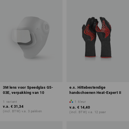
3M lens voor Speedglas G5-
e.s. Hittebestendige
03E, verpakking van 10
handschoenen Heat-Expert II
1
variant
1
kleur
v.a.
€ 31,34
v.a.
€ 14,40
(incl. BTW) v.a. 3 pakken
(incl. BTW) v.a. 12 paar