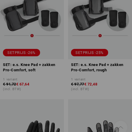
SETPRIJS -26%
SETPRIJS -25%
SET: e.s. Knee Pad + zakken
SET: e.s. Knee Pad + zakken
Pro-Comfort, soft
Pro-Comfort, rough
1
variant
1
variant
€ 91,72
€ 67,64
€ 97,77
€ 72,48
(incl. BTW)
(incl. BTW)