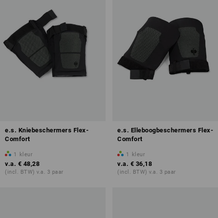
e.s. Kniebeschermers Flex-
e.s. Elleboogbeschermers Flex-
Comfort
Comfort
1
kleur
1
kleur
v.a.
€ 48,28
v.a.
€ 36,18
(incl. BTW) v.a. 3 paar
(incl. BTW) v.a. 3 paar