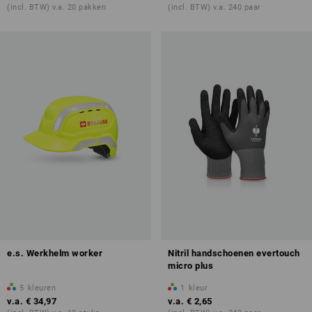
(incl. BTW) v.a. 20 pakken
(incl. BTW) v.a. 240 paar
e.s. Werkhelm worker
Nitril handschoenen evertouch
micro plus
5
kleuren
1
kleur
v.a.
€ 34,97
v.a.
€ 2,65