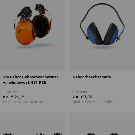
3M Peltor Gehoorbeschermer
Gehoorbeschermers
v. helmbevest.H31 P3E
1
variant
1
variant
v.a.
€ 21,16
v.a.
€ 7,85
(incl. BTW) v.a. 20 stuks
(incl. BTW) v.a. 20 stuks