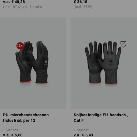
v.a.
€ 48,28
€ 36,18
(incl. BTW) v.a. 6 stuks
(incl. BTW)
PU-microhandschoenen
Snijbestendige PU-handsch.,
Industrial, per 12
Cut F
1
variant
1
variant
v.a.
€ 5,66
v.a.
€ 5,43