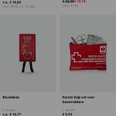
€ 20,09
€ 13,19
v.a.
€ 16,82
(incl. BTW)
(incl. BTW) v.a. 12 paar
Blusdeken
Eerste hulp set voor
bouwvakkers
1
variant
1
variant
v.a.
€ 10,77
€ 5,93