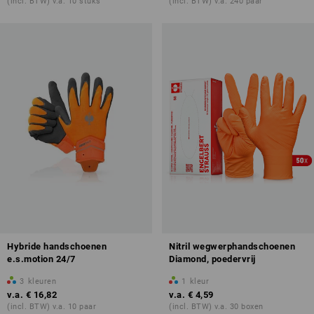
(incl. BTW) v.a. 10 stuks
(incl. BTW) v.a. 240 paar
Hybride handschoenen
Nitril wegwerphandschoenen
e.s.motion 24/7
Diamond, poedervrij
3
kleuren
1
kleur
v.a.
€ 16,82
v.a.
€ 4,59
(incl. BTW) v.a. 10 paar
(incl. BTW) v.a. 30 boxen