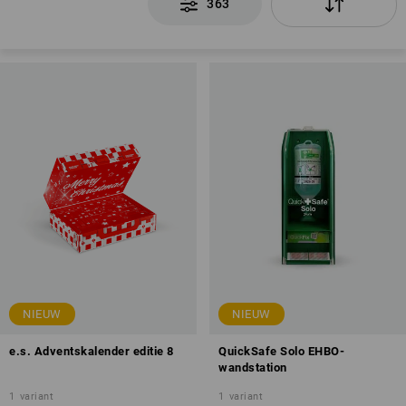
363
NIEUW
NIEUW
e.s. Adventskalender editie 8
QuickSafe Solo EHBO-
wandstation
1
variant
1
variant