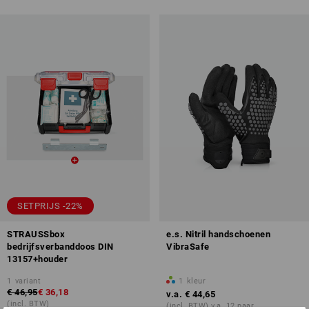
SETPRIJS -22%
STRAUSSbox
e.s. Nitril handschoenen
bedrijfsverbanddoos DIN
VibraSafe
13157+houder
1
variant
1
kleur
€ 46,95
€ 36,18
v.a.
€ 44,65
(incl. BTW)
(incl. BTW) v.a. 12 paar