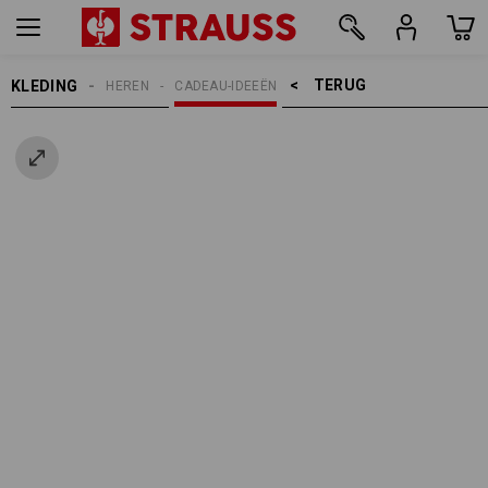
TERUG    >
KLEDING
HEREN
CADEAU-IDEEËN