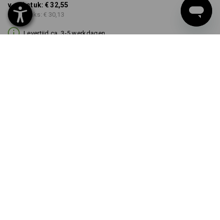
v.a. 1 stuk:
€ 32,55
v.a. 3 stuks:
€ 30,13
Levertijd ca. 3-5 werkdagen
KLEUR
zwart
Kwantumkorting
v.a. 1 stuk
v.a. 3 stuks
Besparingen:
Besparingen:
0
%/
stuk
7
%/
stuks
stuk