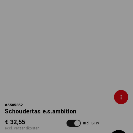
#
5505352
Schoudertas e.s.ambition
€ 32,55
incl. BTW
excl. verzendkosten