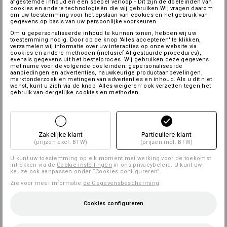
afgestemde inhoud en een soepel verloop - Dit zijn de doeleinden van
cookies en andere technologieën die wij gebruiken.Wij vragen daarom
om uw toestemming voor het opslaan van cookies en het gebruik van
gegevens op basis van uw persoonlijke voorkeuren.
Om u gepersonaliseerde inhoud te kunnen tonen, hebben wij uw
toestemming nodig. Door op de knop 'Alles accepteren' te klikken,
verzamelen wij informatie over uw interacties op onze website via
cookies en andere methoden (inclusief AI-gestuurde procedures),
evenals gegevens uit het bestelproces. Wij gebruiken deze gegevens
met name voor de volgende doeleinden: gepersonaliseerde
aanbiedingen en advertenties, nauwkeurige productaanbevelingen,
marktonderzoek en metingen van advertenties en inhoud. Als u dit niet
wenst, kunt u zich via de knop 'Alles weigeren' ook verzetten tegen het
gebruik van dergelijke cookies en methoden.
Zakelijke klant
Particuliere klant
(prijzen excl. BTW)
(prijzen incl. BTW)
U kunt uw toestemming op elk moment met werking voor de toekomst
intrekken via de
Cookie-instellingen
in ons privacybeleid. U kunt uw
keuze ook aanpassen onder “Cookies configureren”.
Zie voor meer informatie
de Gegevensbescherming
.
Cookies configureren