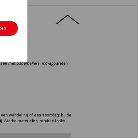
ren
nsen met pacemakers, icd-apparaten
, een wandeling of een sportdag: bij de
ij. Sterke materialen, strakke looks,