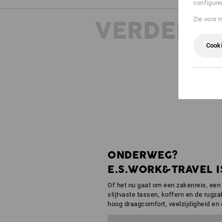
configure
Zie voor 
VERDERE 
Cooki
ONDERWEG?
E.S.WORK&TRAVEL IS
Of het nu gaat om een zakenreis, een i
slijtvaste tassen, koffern en de rugzak
hoog draagcomfort, veelzijdigheid en