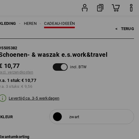
stuk
KLEDING
HEREN
CADEAU-IDEEËN
<   
TERUG
#
5505382
Schoenen- & waszak e.s.work&travel
€ 10,77
incl. BTW
excl. verzendkosten
v.a. 1 stuk:
€ 10,77
v.a. 3 stuks:
€ 9,56
Levertijd ca. 3-5 werkdagen
KLEUR
zwart
Kwantumkorting