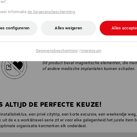
ren”.
meer informatie
de Gegevensbescherming
.
INFORMATIE
es configureren
Alles weigeren
Alles accepte
Gegevensbescherming
|
Impressum
Dit product bevat magnetische elementen, die me
of andere medische implantaten kunnen schaden.
 ALTIJD DE PERFECTE KEUZE!
nstallatieklus, een privé citytrip, een korte excursie, een weekendje weg
 uit de e.s.work&travel-serie zit er voor elke gelegenheid het juiste item b
 optimale organisatie kenmerken elk onderdeel.