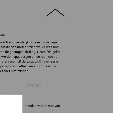
eiden
el brengt eindelijk orde in uw bagage.
e laatste dag meteen zien welke was nog
van de gedragen kleding. Hetzelfde geldt
n worden opgeborgen en de rest van de
 reistassen uit de e.s.work&travel-serie
 zorgt voor netheid en structuur in uw
s zeker niet missen.
DETAILS
s en schoenen
natte kleding te scheiden van de rest van