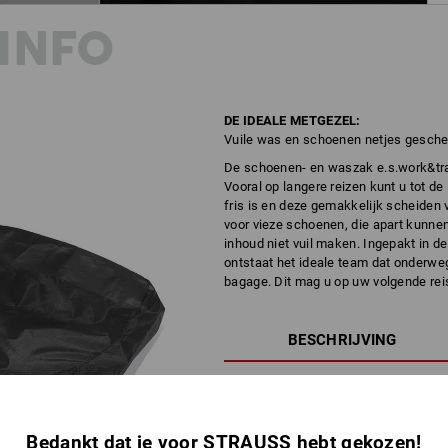
INFO
DE IDEALE METGEZEL:
Vuile was en schoenen netjes gesch
De schoenen- en waszak e.s.work&trav
Vooral op langere reizen kunt u tot d
fris is en deze gemakkelijk scheiden 
voor vieze schoenen, die apart kunne
inhoud niet vuil maken. Ingepakt in de
ontstaat het ideale team dat onderweg
bagage. Dit mag u op uw volgende rei
BESCHRIJVING
Praktische opbergzak voor vuile wa
ideaal om op reis gebruikte of 
Bedankt dat je voor STRAUSS hebt gekozen!
uw bagage