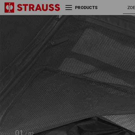
PRODUCTS
Schoenen- & waszak
e.s.work&travel
01
/
02