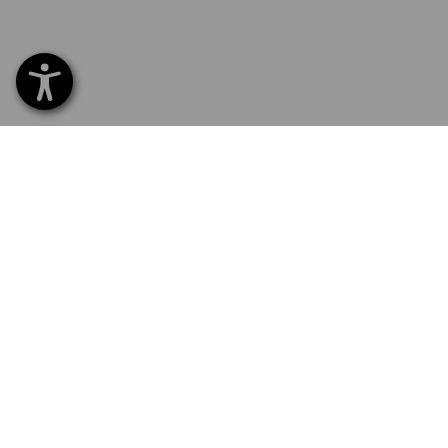
SERVICE 070 26 26 260
SERV
Home
Leveri
NEWSLETTER AANMELDING
Ruilen
Betal
Catal
Recla
Newsl