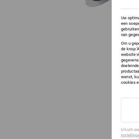
Uw optima
een soepe
gebruiken
van gegev
Om u gepe
de knop '
website v
gegevens 
doeleinde
productaa
wenst, kun
cookies 
U kunt uw
instelling