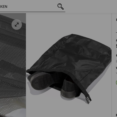
incl. BTW
€ 10,77
zwart
excl. verzendkosten