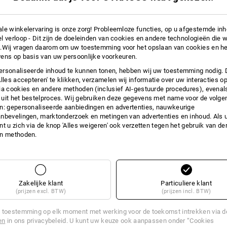
biedt ook ruimte voor vlakke 
afhankelijk van het vulniveau 
rollen
le winkelervaring is onze zorg! Probleemloze functies, op u afgestemde in
de sluiting kan ook worden geb
l verloop - Dit zijn de doeleinden van cookies en andere technologieën die w
perfecte aanvulling voor de ba
.Wij vragen daarom om uw toestemming voor het opslaan van cookies en he
waterafstotend bovenmateriaal
ens op basis van uw persoonlijke voorkeuren.
afmetingen (BxH): ca. 310 x 5
rsonaliseerde inhoud te kunnen tonen, hebben wij uw toestemming nodig. 
Alles accepteren' te klikken, verzamelen wij informatie over uw interacties o
Materiaal:
ia cookies en andere methoden (inclusief AI-gestuurde procedures), evenal
Bovenmateriaal
100
%
Polyamide
uit het bestelproces. Wij gebruiken deze gegevens met name voor de volge
n: gepersonaliseerde aanbiedingen en advertenties, nauwkeurige
Wasvoorschrift:
nbevelingen, marktonderzoek en metingen van advertenties en inhoud. Als u 
Niet wassen
t u zich via de knop 'Alles weigeren' ook verzetten tegen het gebruik van der
en methoden.
Niet in de droger drogen
Niet droog reinigen
Zakelijke klant
Particuliere klant
(prijzen excl. BTW)
(prijzen incl. BTW)
 toestemming op elk moment met werking voor de toekomst intrekken via 
en
in ons privacybeleid. U kunt uw keuze ook aanpassen onder “Cookies