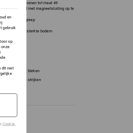
en hoge werkschoenen tot maat 49
ruimtebesparend met magneetsluiting op te
houd en
ruikt als draaggreep
ij
gage
t gebruik
, polyamide versterkte bodem
00 mm
Door op
p onze
s
nde
dit niet
Niet bleken
gelijke
Niet strijken
de
Cookie-