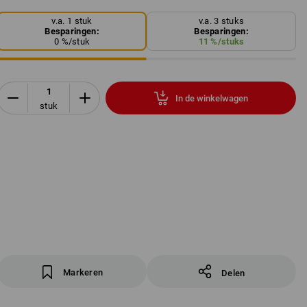
v.a. 1 stuk
v.a. 3 stuks
Besparingen:
Besparingen:
0
%/
stuk
11
%/
stuks
In de winkelwagen
stuk
Markeren
Delen