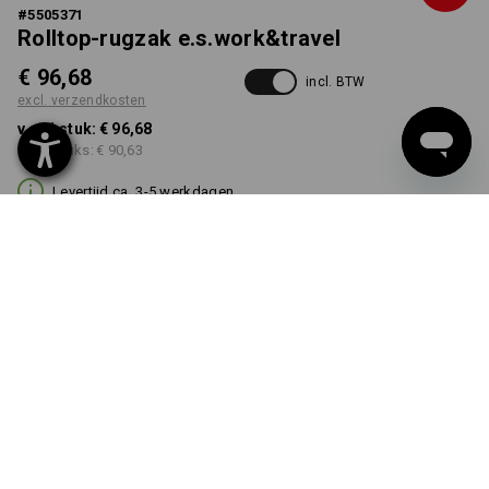
#
5505371
Rolltop-rugzak e.s.work&travel
€ 96,68
incl. BTW
excl. verzendkosten
v.a. 1 stuk:
€ 96,68
v.a. 3 stuks:
€ 90,63
Levertijd ca. 3-5 werkdagen
KLEUR
kiezen
bazaltgrijs / zwart
Kwantumkorting
v.a. 1 stuk
v.a. 3 stuks
Besparingen:
Besparingen:
0
%/
stuk
6
%/
stuks