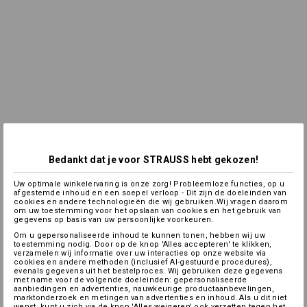
Bedankt dat je voor STRAUSS hebt gekozen!
Uw optimale winkelervaring is onze zorg! Probleemloze functies, op u
afgestemde inhoud en een soepel verloop - Dit zijn de doeleinden van
cookies en andere technologieën die wij gebruiken.Wij vragen daarom
om uw toestemming voor het opslaan van cookies en het gebruik van
gegevens op basis van uw persoonlijke voorkeuren.
Om u gepersonaliseerde inhoud te kunnen tonen, hebben wij uw
toestemming nodig. Door op de knop 'Alles accepteren' te klikken,
verzamelen wij informatie over uw interacties op onze website via
cookies en andere methoden (inclusief AI-gestuurde procedures),
evenals gegevens uit het bestelproces. Wij gebruiken deze gegevens
met name voor de volgende doeleinden: gepersonaliseerde
aanbiedingen en advertenties, nauwkeurige productaanbevelingen,
marktonderzoek en metingen van advertenties en inhoud. Als u dit niet
wenst, kunt u zich via de knop 'Alles weigeren' ook verzetten tegen het