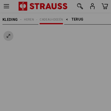
TERUG    >
KLEDING
HEREN
CADEAU-IDEEËN