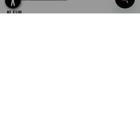
KLEUR
kiezen
oxidezwart
stuk
EIGEN ONTWERP
VANAF 1 STUK
Snel & eenvoudig
Nu ontwerpen