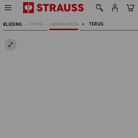
TERUG    >
KLEDING
HEREN
CADEAU-IDEEËN