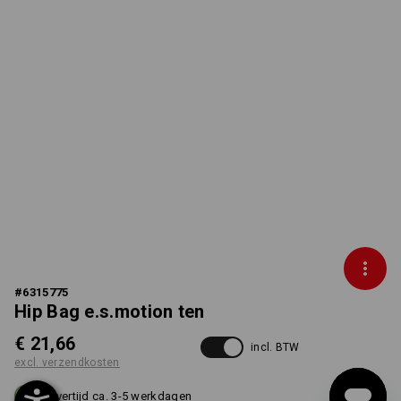
#
6315775
Hip Bag e.s.motion ten
€ 21,66
incl. BTW
excl. verzendkosten
Levertijd ca. 3-5 werkdagen