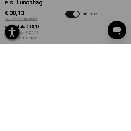
e.s. Lunchbag
€ 30,13
incl. BTW
excl. verzendkosten
v.a. 1 stuk:
€ 30,13
v.a. 3 stuks:
€ 27,71
v.a. 6 stuks:
€ 26,50
Levertijd ca. 3-5 werkdagen
KLEUR
antraciet / platina
Kwantumkorting
v.a. 1 stuk
v.a. 3 stuks
v.a. 6 stuks
Besparingen:
Besparingen:
Besparingen:
0
%/
stuk
8
%/
stuks
12
%/
stuks