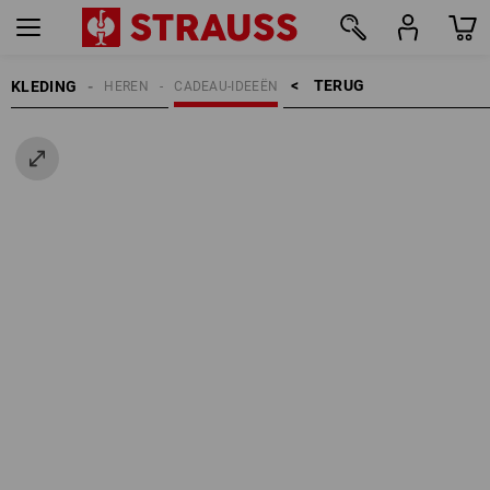
TERUG    >
KLEDING
HEREN
CADEAU-IDEEËN