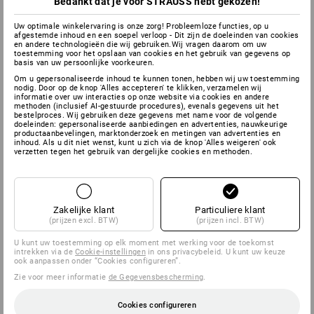
Bedankt dat je voor STRAUSS hebt gekozen!
Uw optimale winkelervaring is onze zorg! Probleemloze functies, op u
afgestemde inhoud en een soepel verloop - Dit zijn de doeleinden van cookies
en andere technologieën die wij gebruiken.Wij vragen daarom om uw
toestemming voor het opslaan van cookies en het gebruik van gegevens op
basis van uw persoonlijke voorkeuren.
Om u gepersonaliseerde inhoud te kunnen tonen, hebben wij uw toestemming
nodig. Door op de knop 'Alles accepteren' te klikken, verzamelen wij
informatie over uw interacties op onze website via cookies en andere
methoden (inclusief AI-gestuurde procedures), evenals gegevens uit het
bestelproces. Wij gebruiken deze gegevens met name voor de volgende
doeleinden: gepersonaliseerde aanbiedingen en advertenties, nauwkeurige
productaanbevelingen, marktonderzoek en metingen van advertenties en
inhoud. Als u dit niet wenst, kunt u zich via de knop 'Alles weigeren' ook
verzetten tegen het gebruik van dergelijke cookies en methoden.
Zakelijke klant
Particuliere klant
(prijzen excl. BTW)
(prijzen incl. BTW)
U kunt uw toestemming op elk moment met werking voor de toekomst
intrekken via de
Cookie-instellingen
in ons privacybeleid. U kunt uw keuze
ook aanpassen onder “Cookies configureren”.
Zie voor meer informatie
de Gegevensbescherming
.
Cookies configureren