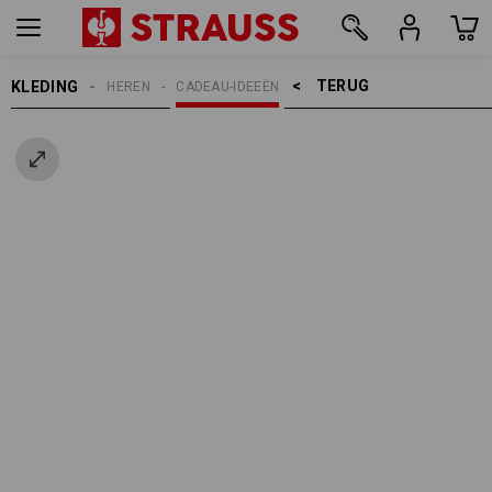
TERUG    >
KLEDING
HEREN
CADEAU-IDEEËN