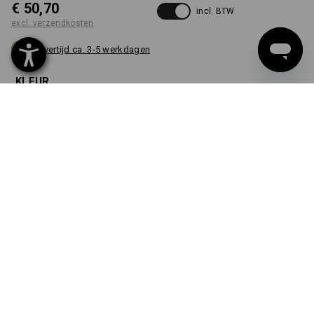
€ 50,70
incl. BTW
excl. verzendkosten
Levertijd ca. 3-5 werkdagen
KLEUR
kiezen
camouflagegroen
stuk
EIGEN ONTWERP
VANAF 1 STUK
Snel & eenvoudig