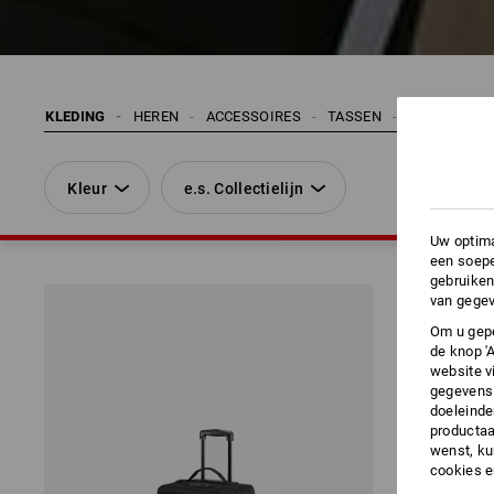
KLEDING
HEREN
ACCESSOIRES
TASSEN
ALLROUNDZ
Kleur
e.s. Collectielijn
Uw optima
een soepe
gebruiken
van gegev
Om u gepe
de knop '
website v
gegevens 
doeleinde
productaa
wenst, kun
cookies 