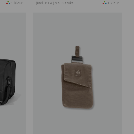
1
kleur
(incl. BTW) v.a. 3 stuks
1
kleur