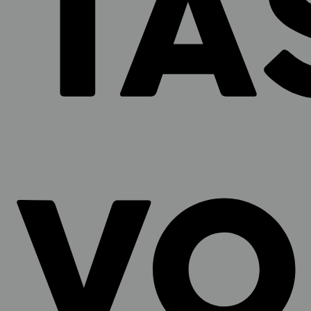
TA
VO