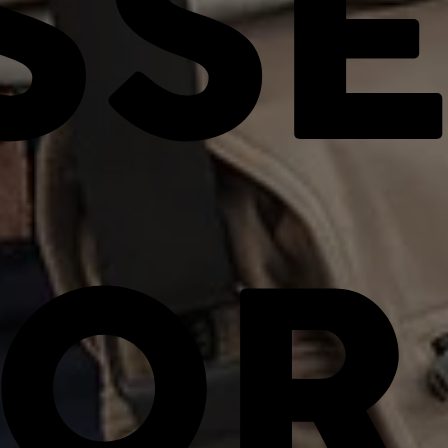
SS
OR