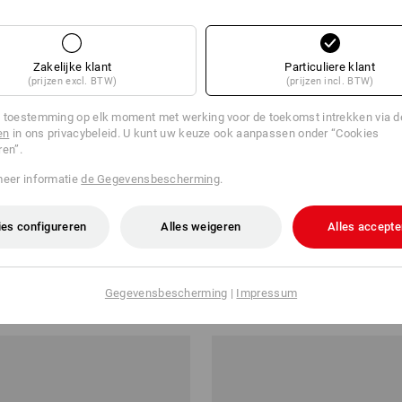
Zakelijke klant
Particuliere klant
(prijzen excl. BTW)
(prijzen incl. BTW)
 toestemming op elk moment met werking voor de toekomst intrekken via 
en
in ons privacybeleid. U kunt uw keuze ook aanpassen onder “Cookies
ren”.
meer informatie
de Gegevensbescherming
.
es configureren
Alles weigeren
Alles accepte
ag
Rolkoffer e.s.work&travel
v.a.
€ 120,88
Gegevensbescherming
|
Impressum
a. 6 stuks
1
kleur
(incl. BTW) v.a. 3 stuks