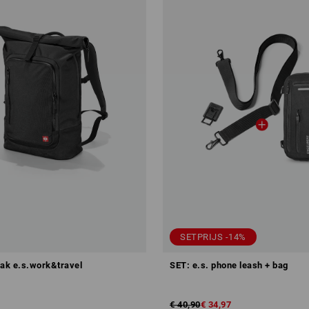
SETPRIJS -14%
zak e.s.work&travel
SET: e.s. phone leash + bag
€ 40,90
€ 34,97