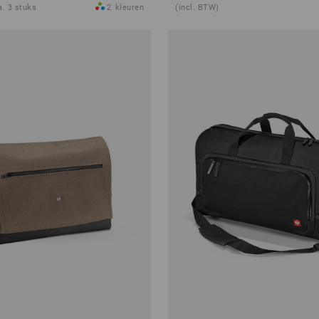
a. 3 stuks
2
kleuren
(incl. BTW)