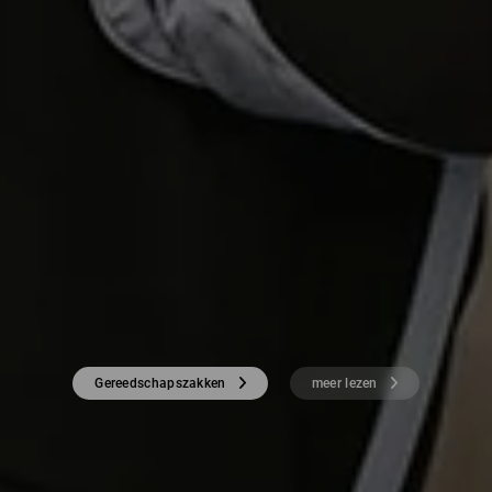
Gereedschapszakken
meer lezen