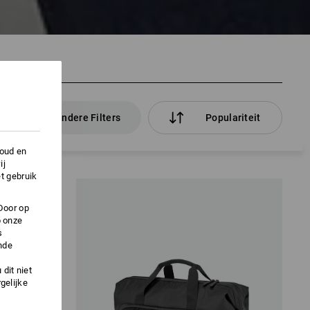
en
andere Filters
Populariteit
houd en
ij
t gebruik
Door op
p onze
s
nde
dit niet
gelijke