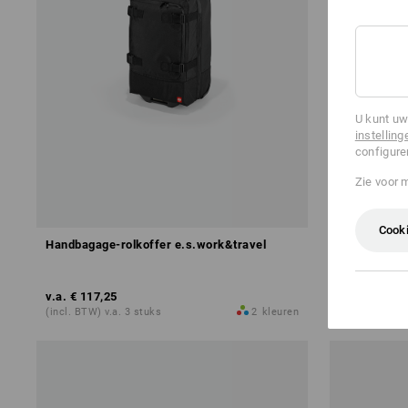
U kunt uw
instelling
configure
Zie voor 
Cooki
Handbagage-rolkoffer e.s.work&travel
e.s. Lunchb
v.a.
€ 117,25
v.a.
€ 26,50
(incl. BTW) v.a. 3 stuks
2
kleuren
(incl. BTW) v.