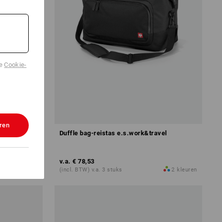
de
Cookie-
ren
Duffle bag-reistas e.s.work&travel
v.a.
€ 78,53
2
kleuren
(incl. BTW) v.a. 3 stuks
2
kleuren