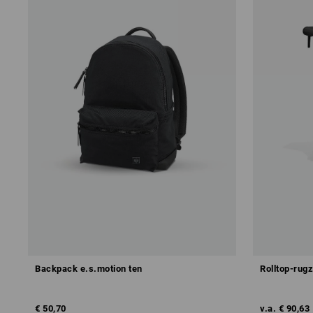
Backpack e.s.motion ten
Rolltop-rug
€ 50,70
v.a.
€ 90,63