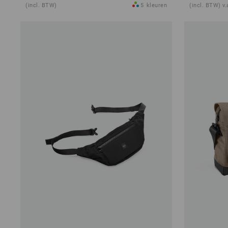
(incl. BTW)
5
kleuren
(incl. BTW) v.