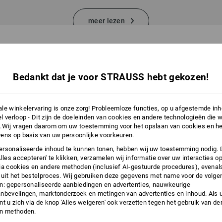
meer lezen
AKKEN
Bedankt dat je voor STRAUSS hebt gekozen!
25 Artikel
le winkelervaring is onze zorg! Probleemloze functies, op u afgestemde in
l verloop - Dit zijn de doeleinden van cookies en andere technologieën die w
.Wij vragen daarom om uw toestemming voor het opslaan van cookies en he
ens op basis van uw persoonlijke voorkeuren.
rsonaliseerde inhoud te kunnen tonen, hebben wij uw toestemming nodig. 
Alles accepteren' te klikken, verzamelen wij informatie over uw interacties o
ia cookies en andere methoden (inclusief AI-gestuurde procedures), evenal
uit het bestelproces. Wij gebruiken deze gegevens met name voor de volge
n: gepersonaliseerde aanbiedingen en advertenties, nauwkeurige
nbevelingen, marktonderzoek en metingen van advertenties en inhoud. Als u 
t u zich via de knop 'Alles weigeren' ook verzetten tegen het gebruik van der
en methoden.