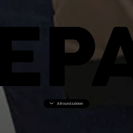
EP
Allroundzakken