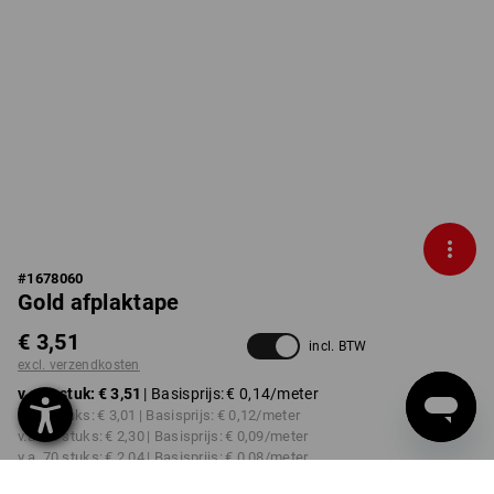
#
1678060
Gold afplaktape
€ 3,51
incl. BTW
excl. verzendkosten
v.a. 1 stuk:
€ 3,51
| Basisprijs:
€ 0,14
/meter
v.a. 5 stuks:
€ 3,01
| Basisprijs:
€ 0,12
/meter
v.a. 35 stuks:
€ 2,30
| Basisprijs:
€ 0,09
/meter
v.a. 70 stuks:
€ 2,04
| Basisprijs:
€ 0,08
/meter