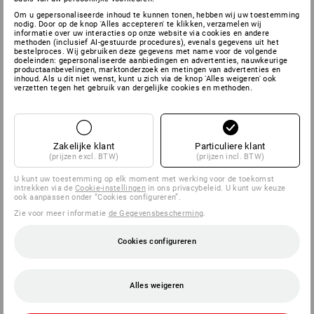
Om u gepersonaliseerde inhoud te kunnen tonen, hebben wij uw toestemming
nodig. Door op de knop 'Alles accepteren' te klikken, verzamelen wij
informatie over uw interacties op onze website via cookies en andere
methoden (inclusief AI-gestuurde procedures), evenals gegevens uit het
bestelproces. Wij gebruiken deze gegevens met name voor de volgende
doeleinden: gepersonaliseerde aanbiedingen en advertenties, nauwkeurige
productaanbevelingen, marktonderzoek en metingen van advertenties en
inhoud. Als u dit niet wenst, kunt u zich via de knop 'Alles weigeren' ook
verzetten tegen het gebruik van dergelijke cookies en methoden.
Zakelijke klant
Particuliere klant
(prijzen excl. BTW)
(prijzen incl. BTW)
U kunt uw toestemming op elk moment met werking voor de toekomst
intrekken via de
Cookie-instellingen
in ons privacybeleid. U kunt uw keuze
ook aanpassen onder “Cookies configureren”.
Zie voor meer informatie
de Gegevensbescherming
.
Cookies configureren
Alles weigeren