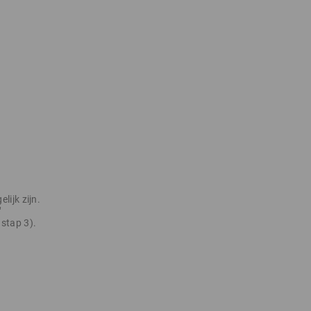
lijk zijn.
“
 stap 3).