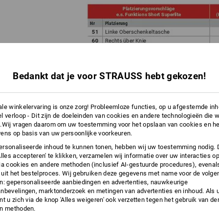
Bedankt dat je voor STRAUSS hebt gekozen!
le winkelervaring is onze zorg! Probleemloze functies, op u afgestemde in
l verloop - Dit zijn de doeleinden van cookies en andere technologieën die w
.Wij vragen daarom om uw toestemming voor het opslaan van cookies en he
ens op basis van uw persoonlijke voorkeuren.
rsonaliseerde inhoud te kunnen tonen, hebben wij uw toestemming nodig. 
HNIEK per product en plaatsing is bepalend!
Alles accepteren' te klikken, verzamelen wij informatie over uw interacties o
rboven (stap 1) vindt u een overzicht van welke
ia cookies en andere methoden (inclusief AI-gestuurde procedures), evenal
hniek tot welke maat op de plaatsing van uw keuze haalbaar is.
uit het bestelproces. Wij gebruiken deze gegevens met name voor de volge
n: gepersonaliseerde aanbiedingen en advertenties, nauwkeurige
er de verschillende afwerkingstechnieken vindt u hier:
nbevelingen, marktonderzoek en metingen van advertenties en inhoud. Als u 
t u zich via de knop 'Alles weigeren' ook verzetten tegen het gebruik van der
en methoden.