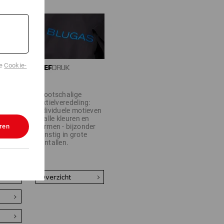
de
Cookie-
Grootschalige
rounder:
textielveredeling:
individuele motieven
g voor
in alle kleuren en
ren
vormen - bijzonder
 tot
gunstig in grote
iale
aantallen.