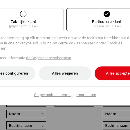
Zakelijke klant
Particuliere klant
(prijzen excl. BTW)
(prijzen incl. BTW)
 toestemming op elk moment met werking voor de toekomst intrekken via 
en
in ons privacybeleid. U kunt uw keuze ook aanpassen onder “Cookies
ren”.
Super flexibel en
Perfect voor fleece
De
meer informatie
de Gegevensbescherming
.
herbruikbaar: uw
en softshell: uw
veredelingsall
afwerking wordt als
veredeling wordt
consequente
hoogwaardig
afgewerkt met
foliebedrukkin
es configureren
Alles weigeren
Alles accepte
embleem op de
moderne
bijna alle
kleding aangebracht
lasertechnologie en
textielsoorten
of praktisch geklikt.
dieptewerking in het
900 cm² - spec
textiel gegraveerd.
kleuren en
kleurverlopen
Gegevensbescherming
|
Impressum
mogelijk.