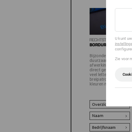
U kunt uw
instelling
configure
Bijzonder edel en
Zie voor 
duurzaam: uw
afwerking wordt
direct geborduurd -
Cooki
veel lettertypes,
breipatronen en
kleuren mogelijk.