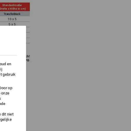
houd en
ij
t gebruik
Door op
p onze
s
nde
dit niet
gelijke