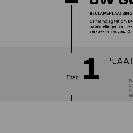
RECLAMEPLAATSING - h
Of het nou gaat om bed
nabestellingen van ree
verzoek om advies. Onz
W
Di
Ma
en