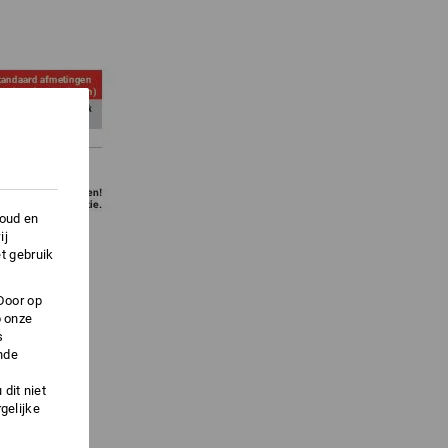
houd en
ij
t gebruik
Door op
p onze
s
nde
dit niet
gelijke