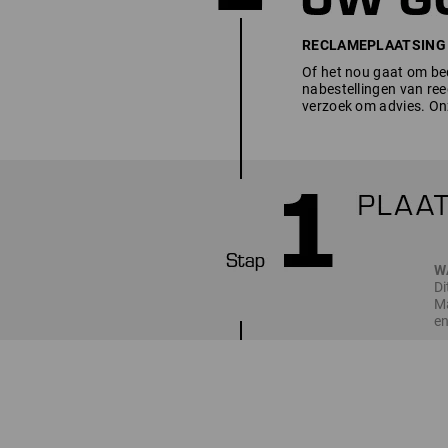
RECLAMEPLAATSING - h
Of het nou gaat om bed
nabestellingen van ree
verzoek om advies. Onz
W
Di
Ma
en