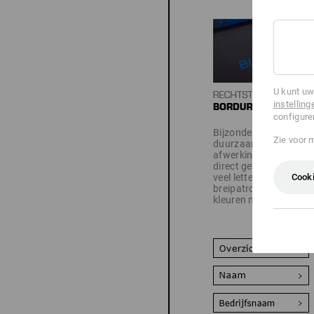
U kunt uw
instelling
configure
Bijzonder edel en
Zie voor 
duurzaam: uw
afwerking wordt
direct geborduurd -
Cooki
veel lettertypes,
breipatronen en
kleuren mogelijk.