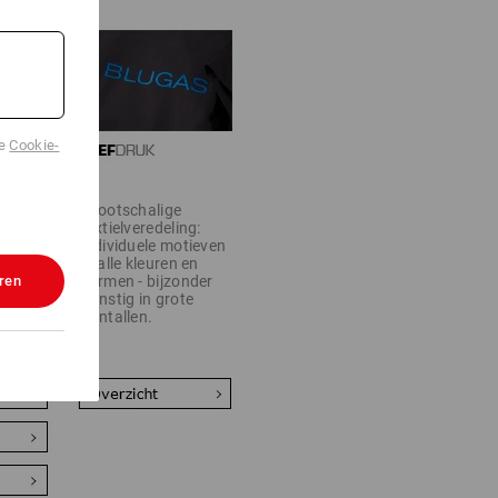
de
Cookie-
Grootschalige
rounder:
textielveredeling:
individuele motieven
g voor
in alle kleuren en
ren
vormen - bijzonder
 tot
gunstig in grote
iale
aantallen.