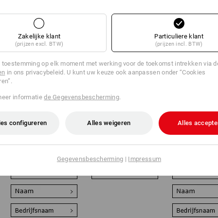
Zakelijke klant
Particuliere klant
(prijzen excl. BTW)
(prijzen incl. BTW)
 toestemming op elk moment met werking voor de toekomst intrekken via 
en
in ons privacybeleid. U kunt uw keuze ook aanpassen onder “Cookies
ren”.
Super flexibel en
Perfect voor fleece
De
meer informatie
de Gegevensbescherming
.
herbruikbaar: uw
en softshell: uw
veredelingsall
afwerking wordt als
veredeling wordt
consequente
hoogwaardig
afgewerkt met
foliebedrukkin
es configureren
Alles weigeren
Alles accepte
embleem op de
moderne
bijna alle
kleding aangebracht
lasertechnologie en
textielsoorten
of praktisch geklikt.
dieptewerking in het
900 cm² - spec
textiel gegraveerd.
kleuren en
kleurverlopen
Gegevensbescherming
|
Impressum
mogelijk.