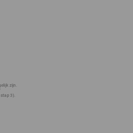
lijk zijn.
“
 stap 3).