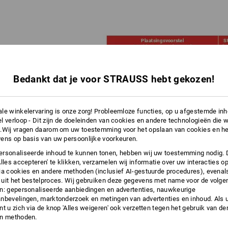
Bedankt dat je voor STRAUSS hebt gekozen!
le winkelervaring is onze zorg! Probleemloze functies, op u afgestemde in
l verloop - Dit zijn de doeleinden van cookies en andere technologieën die w
.Wij vragen daarom om uw toestemming voor het opslaan van cookies en he
ens op basis van uw persoonlijke voorkeuren.
rsonaliseerde inhoud te kunnen tonen, hebben wij uw toestemming nodig. 
HNIEK per product en plaatsing is bepalend!
Alles accepteren' te klikken, verzamelen wij informatie over uw interacties o
rboven (stap 1) vindt u een overzicht van welke
ia cookies en andere methoden (inclusief AI-gestuurde procedures), evenal
hniek tot welke maat op de plaatsing van uw keuze haalbaar is.
uit het bestelproces. Wij gebruiken deze gegevens met name voor de volge
n: gepersonaliseerde aanbiedingen en advertenties, nauwkeurige
er de verschillende afwerkingstechnieken vindt u hier:
nbevelingen, marktonderzoek en metingen van advertenties en inhoud. Als u 
t u zich via de knop 'Alles weigeren' ook verzetten tegen het gebruik van der
en methoden.