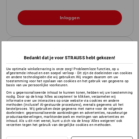
REGISTREER NU & profiteer van
Bedankt dat je voor STRAUSS hebt gekozen!
de voordelen
Uw optimale winkelervaring is onze zorg! Probleemloze functies, op u
Meer functies, meer overzicht: je persoonlijke Strauss
afgestemde inhoud en een soepel verloop - Dit zijn de doeleinden van cookies
klantenruimte maakt winkelen gewoon slimmer.
en andere technologieën die wij gebruiken.Wij vragen daarom om uw
toestemming voor het opslaan van cookies en het gebruik van gegevens op
basis van uw persoonlijke voorkeuren.
bestel sneller en gemakkelijker
Om u gepersonaliseerde inhoud te kunnen tonen, hebben wij uw toestemming
Factuur en leverdatum in één oogopslag
nodig. Door op de knop 'Alles accepteren' te klikken, verzamelen wij
Volg de status van uw bestelling/aflevering
informatie over uw interacties op onze website via cookies en andere
methoden (inclusief AI-gestuurde procedures), evenals gegevens uit het
Bewaar verlanglijsten en winkelwagen
bestelproces. Wij gebruiken deze gegevens met name voor de volgende
doeleinden: gepersonaliseerde aanbiedingen en advertenties, nauwkeurige
productaanbevelingen, marktonderzoek en metingen van advertenties en
inhoud. Als u dit niet wenst, kunt u zich via de knop 'Alles weigeren' ook
Registratie
verzetten tegen het gebruik van dergelijke cookies en methoden.