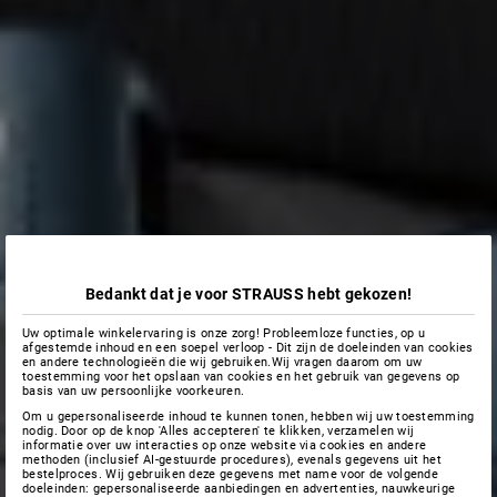
Bedankt dat je voor STRAUSS hebt gekozen!
Uw optimale winkelervaring is onze zorg! Probleemloze functies, op u
afgestemde inhoud en een soepel verloop - Dit zijn de doeleinden van cookies
en andere technologieën die wij gebruiken.Wij vragen daarom om uw
toestemming voor het opslaan van cookies en het gebruik van gegevens op
basis van uw persoonlijke voorkeuren.
Om u gepersonaliseerde inhoud te kunnen tonen, hebben wij uw toestemming
nodig. Door op de knop 'Alles accepteren' te klikken, verzamelen wij
informatie over uw interacties op onze website via cookies en andere
methoden (inclusief AI-gestuurde procedures), evenals gegevens uit het
bestelproces. Wij gebruiken deze gegevens met name voor de volgende
doeleinden: gepersonaliseerde aanbiedingen en advertenties, nauwkeurige