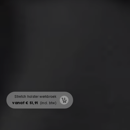
Stretch holster werkbroek
Padded-winterbodywarmer
met vlak voor rugprints
vanaf € 51,91
(incl. btw)