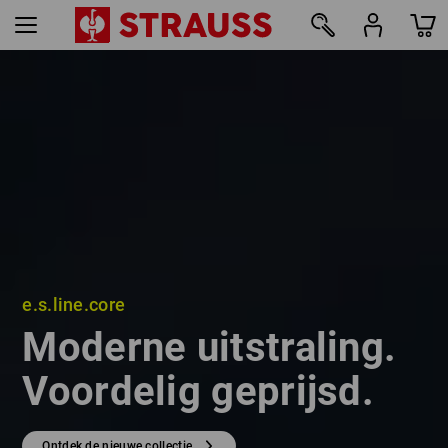
e.s.line.core
e.s.line.core
Moderne uitstraling.
Moderne uitstraling.
Voordelig geprijsd.
Voordelig geprijsd.
Ontdek de nieuwe collectie
Ontdek de nieuwe collectie