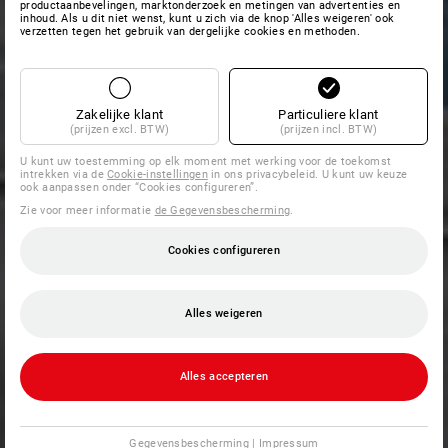
productaanbevelingen, marktonderzoek en metingen van advertenties en
inhoud. Als u dit niet wenst, kunt u zich via de knop 'Alles weigeren' ook
verzetten tegen het gebruik van dergelijke cookies en methoden.
Zakelijke klant
Particuliere klant
(prijzen excl. BTW)
(prijzen incl. BTW)
U kunt uw toestemming op elk moment met werking voor de toekomst
intrekken via de
Cookie-instellingen
in ons privacybeleid. U kunt uw keuze
ook aanpassen onder “Cookies configureren”.
Zie voor meer informatie
de Gegevensbescherming
.
Cookies configureren
Alles weigeren
Alles accepteren
Gegevensbescherming
|
Impressum