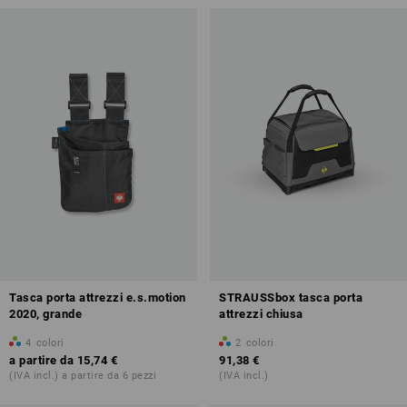
Tasca porta attrezzi e.s.motion
STRAUSSbox tasca porta
2020, grande
attrezzi chiusa
4
colori
2
colori
a partire da
15,74 €
91,38 €
(IVA incl.) a partire da 6 pezzi
(IVA incl.)