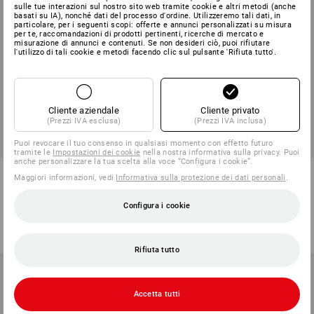
sulle tue interazioni sul nostro sito web tramite cookie e altri metodi (anche
basati su IA), nonché dati del processo d'ordine. Utilizzeremo tali dati, in
particolare, per i seguenti scopi: offerte e annunci personalizzati su misura
per te, raccomandazioni di prodotti pertinenti, ricerche di mercato e
misurazione di annunci e contenuti. Se non desideri ciò, puoi rifiutare
l'utilizzo di tali cookie e metodi facendo clic sul pulsante 'Rifiuta tutto'.
Cliente aziendale
Cliente privato
(Prezzi IVA esclusa)
(Prezzi IVA inclusa)
Puoi revocare il tuo consenso in qualsiasi momento con effetto futuro
tramite le
Impostazioni dei cookie
nella nostra informativa sulla privacy. Puoi
anche personalizzare la tua scelta alla voce “Configura i cookie”.
Borsa a tracolla porta attrezzi
e.s. tasca porta attrezzi, 4
Maggiori informazioni, vedi
Informativa sulla protezione dei dati personali
.
e.s.ambition
scomparti
1
colore
1
colore
Configura i cookie
a partire da
24,28 €
a partire da
23,06 €
(IVA incl.) a partire da 3 pezzi
(IVA incl.) a partire da 6 pezzi
Rifiuta tutto
Accetta tutti