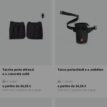
Tasche porta attrezzi
Tasca portachiodi e.s.ambition
e.s.concrete solid
4
colori
1
colore
a partire da
24,28 €
a partire da
24,28 €
(IVA incl.) a partire da 6 pezzi
(IVA incl.) a partire da 3 pezzi