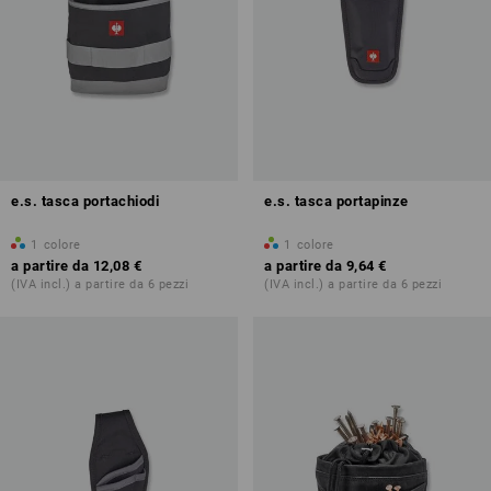
e.s. tasca portachiodi
e.s. tasca portapinze
1
colore
1
colore
a partire da
12,08 €
a partire da
9,64 €
(IVA incl.) a partire da 6 pezzi
(IVA incl.) a partire da 6 pezzi