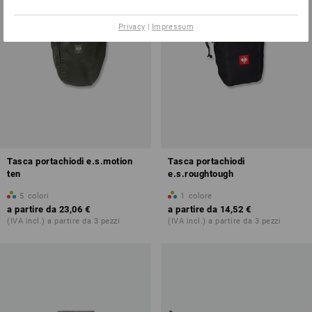
Privacy
|
Impressum
Tasca portachiodi e.s.motion
Tasca portachiodi
ten
e.s.roughtough
5
colori
1
colore
a partire da
23,06 €
a partire da
14,52 €
(IVA incl.) a partire da 3 pezzi
(IVA incl.) a partire da 3 pezzi