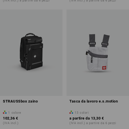
(IVA incl.) a partire da 6 pezzi
(IVA incl.) a partire da 6 pezzi
STRAUSSbox zaino
Tasca da lavoro e.s.motion
1
colore
13
colori
102,36 €
a partire da
13,30 €
(IVA incl.)
(IVA incl.) a partire da 6 pezzi