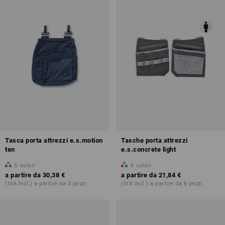
Tasca porta attrezzi e.s.motion
Tasche porta attrezzi
ten
e.s.concrete light
5
colori
4
colori
a partire da
30,38 €
a partire da
21,84 €
(IVA incl.) a partire da 3 pezzi
(IVA incl.) a partire da 6 pezzi