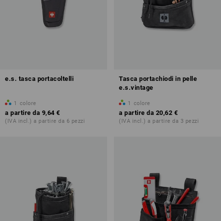
e.s. tasca portacoltelli
Tasca portachiodi in pelle
e.s.vintage
1
colore
1
colore
a partire da
9,64 €
a partire da
20,62 €
(IVA incl.) a partire da 6 pezzi
(IVA incl.) a partire da 3 pezzi