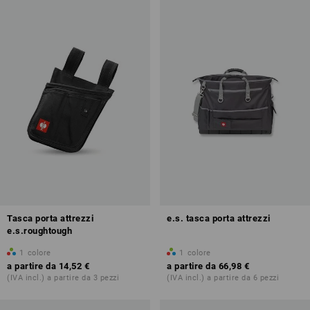
Tasca porta attrezzi
e.s. tasca porta attrezzi
e.s.roughtough
1
colore
1
colore
a partire da
14,52 €
a partire da
66,98 €
(IVA incl.) a partire da 3 pezzi
(IVA incl.) a partire da 6 pezzi