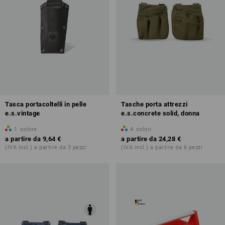
Tasca portacoltelli in pelle
Tasche porta attrezzi
e.s.vintage
e.s.concrete solid, donna
1
colore
4
colori
a partire da
9,64 €
a partire da
24,28 €
(IVA incl.) a partire da 3 pezzi
(IVA incl.) a partire da 6 pezzi