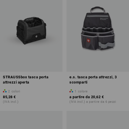
STRAUSSbox tasca porta
e.s. tasca porta attrezzi, 3
attrezzi aperta
scomparti
2
colori
1
colore
85,28 €
a partire da
20,62 €
(IVA incl.)
(IVA incl.) a partire da 6 pezzi