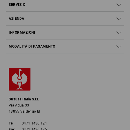
SERVIZIO
AZIENDA
INFORMAZIONI
MODALITÀ DI PAGAMENTO
Strauss Italia S.r.l.
TUTTE LE TASCHE
Via Adua 33
A COLPO D’OCCHIO
13855 Valdengo BI
scopri ora
Tel
0471 1430 121
Fax
0471 1430 125