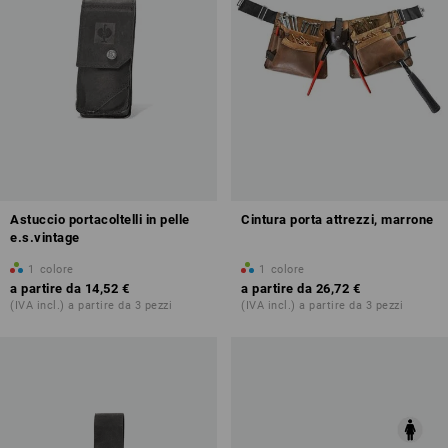
Astuccio portacoltelli in pelle
Cintura porta attrezzi, marrone
e.s.vintage
1
colore
1
colore
a partire da
14,52 €
a partire da
26,72 €
(IVA incl.) a partire da 3 pezzi
(IVA incl.) a partire da 3 pezzi