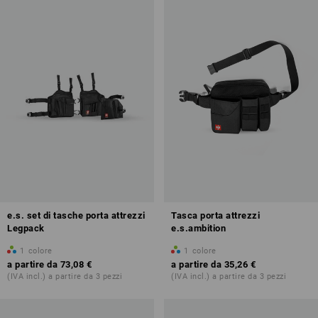
e.s. set di tasche porta attrezzi
Tasca porta attrezzi
Legpack
e.s.ambition
1
colore
1
colore
a partire da
73,08 €
a partire da
35,26 €
(IVA incl.) a partire da 3 pezzi
(IVA incl.) a partire da 3 pezzi