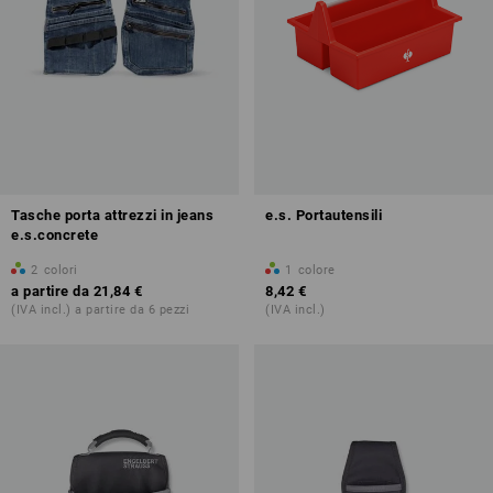
Tasche porta attrezzi in jeans
e.s. Portautensili
e.s.concrete
2
colori
1
colore
a partire da
21,84 €
8,42 €
(IVA incl.) a partire da 6 pezzi
(IVA incl.)