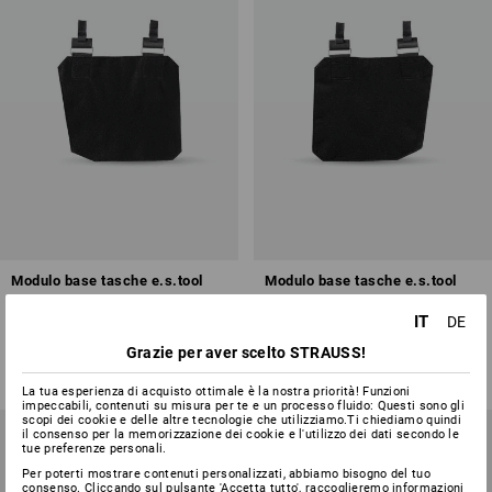
Modulo base tasche e.s.tool
Modulo base tasche e.s.tool
concept, dx
concept, sx
IT
DE
1
colore
1
colore
Grazie per aver scelto STRAUSS!
a partire da
18,18 €
a partire da
18,18 €
(IVA incl.) a partire da 3 pezzi
(IVA incl.) a partire da 3 pezzi
La tua esperienza di acquisto ottimale è la nostra priorità! Funzioni
impeccabili, contenuti su misura per te e un processo fluido: Questi sono gli
scopi dei cookie e delle altre tecnologie che utilizziamo.Ti chiediamo quindi
il consenso per la memorizzazione dei cookie e l'utilizzo dei dati secondo le
tue preferenze personali.
Per poterti mostrare contenuti personalizzati, abbiamo bisogno del tuo
consenso. Cliccando sul pulsante 'Accetta tutto', raccoglieremo informazioni