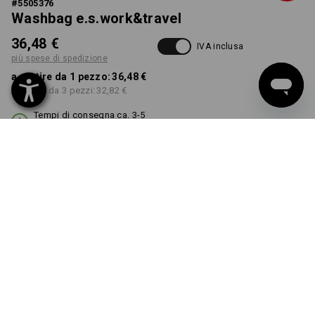
#
5505376
Washbag e.s.work&travel
36,48 €
IVA inclusa
più spese di spedizione
a partire da 1 pezzo:
36,48 €
a partire da 3 pezzi:
32,82 €
Tempi di consegna ca. 3-5
giorni lavorativi
COLORE
seleziona
nero
Sconto sulla quantità
a partire da 1 pezzo
a partire da 3 pezzi
Risparmio:
Risparmio:
0
%/
pezzo
10
%/
pezzi