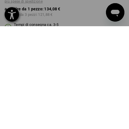
più spese di spedizione
a partire da 1 pezzo:
134,08 €
a partire da 3 pezzi:
121,88 €
Tempi di consegna ca. 3-5
giorni lavorativi
COLORE
seleziona
grigio basalto / nero
Sconto sulla quantità
a partire da 1 pezzo
a partire da 3 pezzi
Risparmio:
Risparmio:
0
%/
pezzo
9
%/
pezzi
pezzo