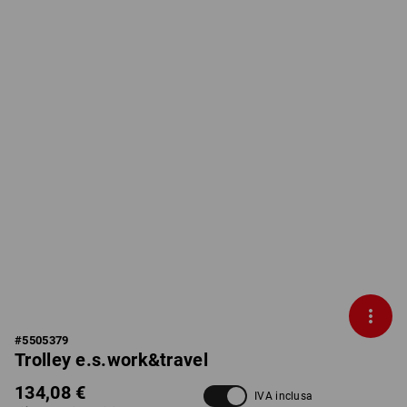
#
5505379
Trolley e.s.work&travel
134,08 €
IVA inclusa