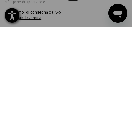
più spese di spedizione
Tempi di consegna ca. 3-5
giorni lavorativi
COLORE
seleziona
nero ossido
pezzo
GRAFICA
PERSONALIZZATA A
PARTIRE DA 1
PEZZO