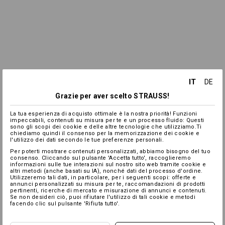
IT
DE
Grazie per aver scelto STRAUSS!
La tua esperienza di acquisto ottimale è la nostra priorità! Funzioni
impeccabili, contenuti su misura per te e un processo fluido: Questi
sono gli scopi dei cookie e delle altre tecnologie che utilizziamo.Ti
chiediamo quindi il consenso per la memorizzazione dei cookie e
l'utilizzo dei dati secondo le tue preferenze personali.
Per poterti mostrare contenuti personalizzati, abbiamo bisogno del tuo
consenso. Cliccando sul pulsante 'Accetta tutto', raccoglieremo
informazioni sulle tue interazioni sul nostro sito web tramite cookie e
altri metodi (anche basati su IA), nonché dati del processo d'ordine.
Utilizzeremo tali dati, in particolare, per i seguenti scopi: offerte e
annunci personalizzati su misura per te, raccomandazioni di prodotti
pertinenti, ricerche di mercato e misurazione di annunci e contenuti.
Se non desideri ciò, puoi rifiutare l'utilizzo di tali cookie e metodi
facendo clic sul pulsante 'Rifiuta tutto'.