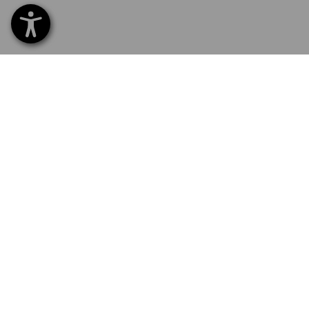
SERVIZIO 0471 1430 121
SERVI
Home
Conse
ISCRIZIONE ALLA NEWSLETTER
Cambi
Paga
SELEZIONE DELLA LINGUA
Catalo
Logose
IT
DE
Newsle