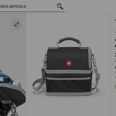
IVA inclusa
30,38 €
antracite / platino
più spese di spedizione