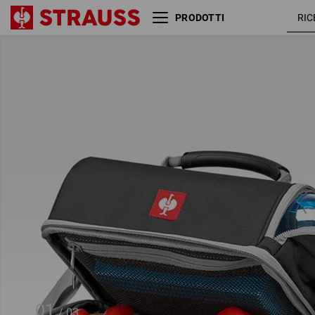
PRODOTTI
e.s. borsa portapranzo
01
/
03