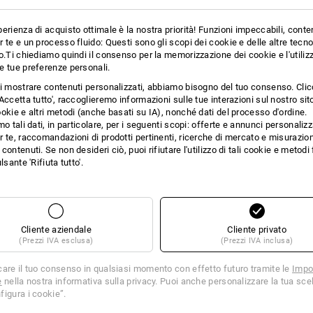
DOTTO
erienza di acquisto ottimale è la nostra priorità! Funzioni impeccabili, conte
 te e un processo fluido: Questi sono gli scopi dei cookie e delle altre tecn
o.Ti chiediamo quindi il consenso per la memorizzazione dei cookie e l'utilizz
e tue preferenze personali.
PER UNA FRESCHEZZA PROLUNGAT
ti mostrare contenuti personalizzati, abbiamo bisogno del tuo consenso. Cli
Accetta tutto', raccoglieremo informazioni sulle tue interazioni sul nostro si
Con la e.s. borsa portapranzo, non dov
okie e altri metodi (anche basati su IA), nonché dati del processo d'ordine.
seconda della temperatura esterna, il 
mo tali dati, in particolare, per i seguenti scopi: offerte e annunci personalizz
ore. Ideale se il pasto deve aspettare 
 te, raccomandazioni di prodotti pertinenti, ricerche di mercato e misurazion
borsa offre così tanto spazio che anch
contenuti. Se non desideri ciò, puoi rifiutare l'utilizzo di tali cookie e metod
lsante 'Rifiuta tutto'.
DESCRIZIONE
borsa termica di alta qualità per
Cliente aziendale
Cliente privato
grande scomparto principale is
(Prezzi IVA esclusa)
(Prezzi IVA inclusa)
mantiene il contenuto fresco p
esterna di 23 °C
care il tuo consenso in qualsiasi momento con effetto futuro tramite le
Impo
tasca a rete separata dal cibo,
e
nella nostra informativa sulla privacy. Puoi anche personalizzare la tua scel
scomparto aggiuntivo isolato, 
figura i cookie”.
tasca esterna in rete per cellular