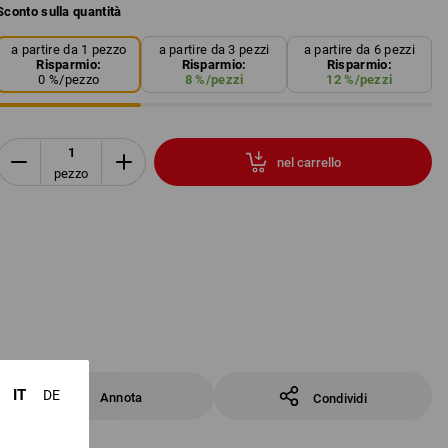
Sconto sulla quantità
a partire da 1 pezzo
a partire da 3 pezzi
a partire da 6 pezzi
Risparmio:
Risparmio:
Risparmio:
0
%/
pezzo
8
%/
pezzi
12
%/
pezzi
nel carrello
pezzo
IT
DE
Annota
Condividi