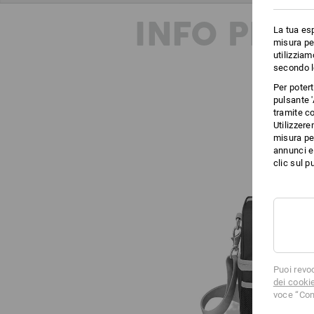
INFO PRO
La tua esp
misura per
utilizziam
secondo l
Per poter
pulsante '
tramite co
Utilizzere
misura per
annunci e 
clic sul pu
Puoi revo
dei cooki
voce “Con