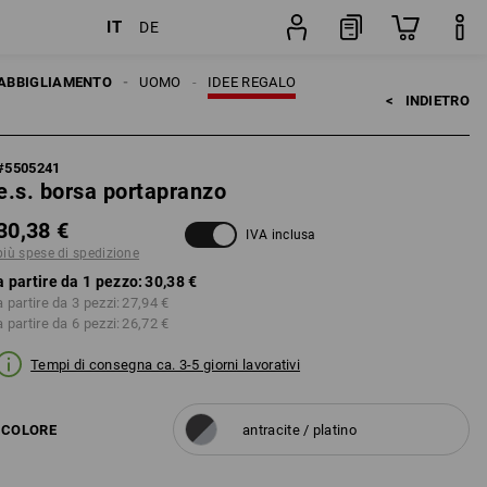
IT
DE
pezzo
ABBIGLIAMENTO
UOMO
IDEE REGALO
<   
INDIETRO
#
5505241
e.s. borsa portapranzo
30,38 €
IVA inclusa
più spese di spedizione
a partire da 1 pezzo:
30,38 €
a partire da 3 pezzi:
27,94 €
a partire da 6 pezzi:
26,72 €
Tempi di consegna ca. 3-5 giorni lavorativi
COLORE
antracite / platino