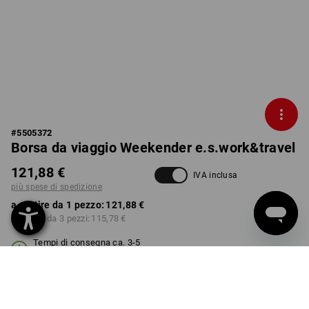
#
5505372
Borsa da viaggio Weekender e.s.work&travel
121,88 €
IVA inclusa
più spese di spedizione
a partire da 1 pezzo:
121,88 €
a partire da 3 pezzi:
115,78 €
Tempi di consegna ca. 3-5
giorni lavorativi
COLORE