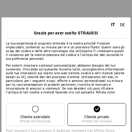
IT
DE
Grazie per aver scelto STRAUSS!
La tua esperienza di acquisto ottimale è la nostra priorità! Funzioni
impeccabili, contenuti su misura per te e un processo fluido: Questi sono gli
scopi dei cookie e delle altre tecnologie che utilizziamo.Ti chiediamo quindi
il consenso per la memorizzazione dei cookie e l'utilizzo dei dati secondo le
tue preferenze personali.
Per poterti mostrare contenuti personalizzati, abbiamo bisogno del tuo
consenso. Cliccando sul pulsante 'Accetta tutto', raccoglieremo informazioni
sulle tue interazioni sul nostro sito web tramite cookie e altri metodi (anche
basati su IA), nonché dati del processo d'ordine. Utilizzeremo tali dati, in
particolare, per i seguenti scopi: offerte e annunci personalizzati su misura
per te, raccomandazioni di prodotti pertinenti, ricerche di mercato e
misurazione di annunci e contenuti. Se non desideri ciò, puoi rifiutare
l'utilizzo di tali cookie e metodi facendo clic sul pulsante 'Rifiuta tutto'.
Cliente aziendale
Cliente privato
(Prezzi IVA esclusa)
(Prezzi IVA inclusa)
Puoi revocare il tuo consenso in qualsiasi momento con effetto futuro