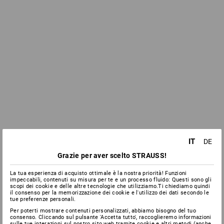
IT
DE
Grazie per aver scelto STRAUSS!
La tua esperienza di acquisto ottimale è la nostra priorità! Funzioni
impeccabili, contenuti su misura per te e un processo fluido: Questi sono gli
scopi dei cookie e delle altre tecnologie che utilizziamo.Ti chiediamo quindi
il consenso per la memorizzazione dei cookie e l'utilizzo dei dati secondo le
tue preferenze personali.
Per poterti mostrare contenuti personalizzati, abbiamo bisogno del tuo
consenso. Cliccando sul pulsante 'Accetta tutto', raccoglieremo informazioni
sulle tue interazioni sul nostro sito web tramite cookie e altri metodi (anche