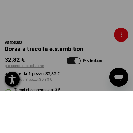
#
5505352
Borsa a tracolla e.s.ambition
32,82 €
IVA inclusa
più spese di spedizione
a partire da 1 pezzo:
32,82 €
a partire da 3 pezzi:
30,38 €
Tempi di consegna ca. 3-5
giorni lavorativi
COLORE
nero