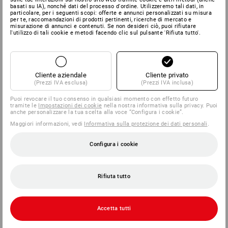
basati su IA), nonché dati del processo d'ordine. Utilizzeremo tali dati, in
particolare, per i seguenti scopi: offerte e annunci personalizzati su misura
per te, raccomandazioni di prodotti pertinenti, ricerche di mercato e
misurazione di annunci e contenuti. Se non desideri ciò, puoi rifiutare
l'utilizzo di tali cookie e metodi facendo clic sul pulsante 'Rifiuta tutto'.
Cliente aziendale
Cliente privato
(Prezzi IVA esclusa)
(Prezzi IVA inclusa)
Puoi revocare il tuo consenso in qualsiasi momento con effetto futuro
tramite le
Impostazioni dei cookie
nella nostra informativa sulla privacy. Puoi
anche personalizzare la tua scelta alla voce “Configura i cookie”.
Maggiori informazioni, vedi
Informativa sulla protezione dei dati personali
.
Configura i cookie
Rifiuta tutto
Accetta tutti