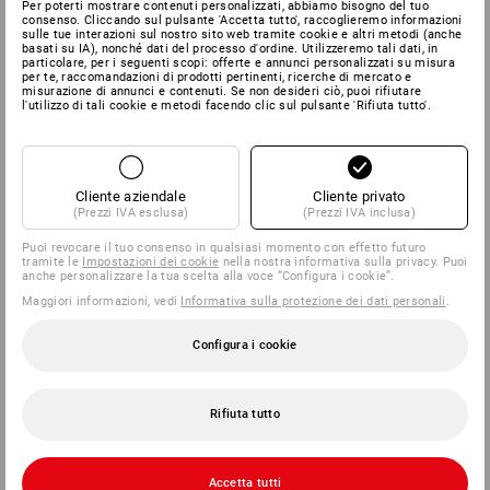
Per poterti mostrare contenuti personalizzati, abbiamo bisogno del tuo
consenso. Cliccando sul pulsante 'Accetta tutto', raccoglieremo informazioni
sulle tue interazioni sul nostro sito web tramite cookie e altri metodi (anche
basati su IA), nonché dati del processo d'ordine. Utilizzeremo tali dati, in
particolare, per i seguenti scopi: offerte e annunci personalizzati su misura
per te, raccomandazioni di prodotti pertinenti, ricerche di mercato e
misurazione di annunci e contenuti. Se non desideri ciò, puoi rifiutare
l'utilizzo di tali cookie e metodi facendo clic sul pulsante 'Rifiuta tutto'.
Cliente aziendale
Cliente privato
(Prezzi IVA esclusa)
(Prezzi IVA inclusa)
Puoi revocare il tuo consenso in qualsiasi momento con effetto futuro
tramite le
Impostazioni dei cookie
nella nostra informativa sulla privacy. Puoi
anche personalizzare la tua scelta alla voce “Configura i cookie”.
Maggiori informazioni, vedi
Informativa sulla protezione dei dati personali
.
Configura i cookie
Rifiuta tutto
Accetta tutti