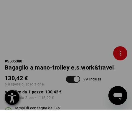
#
5505380
Bagaglio a mano-trolley e.s.work&travel
130,42 €
IVA inclusa
più spese di spedizione
a partire da 1 pezzo:
130,42 €
a partire da 3 pezzi:
118,22 €
Tempi di consegna ca. 3-5
giorni lavorativi
COLORE