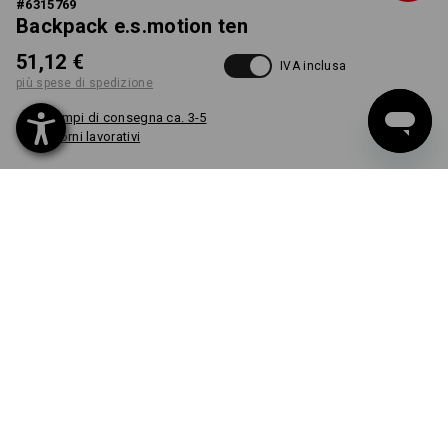
#
6315769
Backpack e.s.motion ten
51,12 €
IVA inclusa
più spese di spedizione
Tempi di consegna ca. 3-5
giorni lavorativi
COLORE
seleziona
blu ardesia
pezzo
GRAFICA
PERSONALIZZATA A