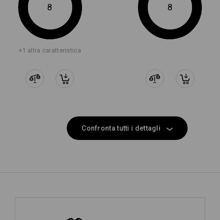
8
8
+1 altra caratteristica
Confronta tutti i dettagli