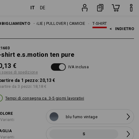
IT
DE
ione
pezzo
BBIGLIAMENTO
UOMO
MAGLIE | PULLOVER | CAMICIE
T-SHIRT
<   
INDIETRO
21603
-shirt e.s.motion ten pure
0,13 €
IVA inclusa
ù spese di spedizione
partire da 1 pezzo:
20,13 €
partire da 3 pezzi:
18,18 €
Tempi di consegna ca. 3-5 giorni lavorativi
OLORE
blu fumo vintage
 Varianti
AGLIA
S
 Varianti