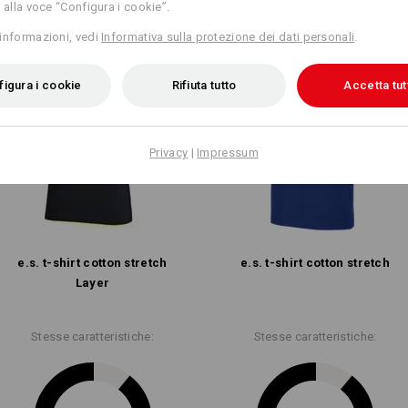
 alla voce “Configura i cookie”.
informazioni, vedi
Informativa sulla protezione dei dati personali
.
igura i cookie
Rifiuta tutto
Accetta tut
Privacy
|
Impressum
e.s. t-shirt cotton stretch
e.s. t-shirt cotton stretch
Layer
Stesse caratteristiche:
Stesse caratteristiche: