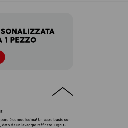
RSONALIZZATA
A 1 PEZZO
LE
ten pure è comodissima! Un capo basic con
, dato da un lavaggio raffinato. Ogni t-