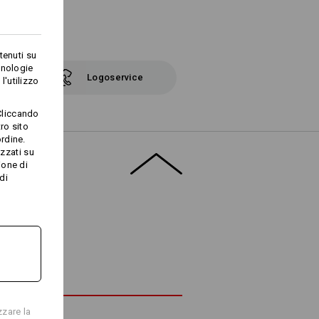
tenuti su
cnologie
Logoservice
l'utilizzo
Cliccando
ro sito
rdine.
TO
izzati su
ione di
di
zzare la