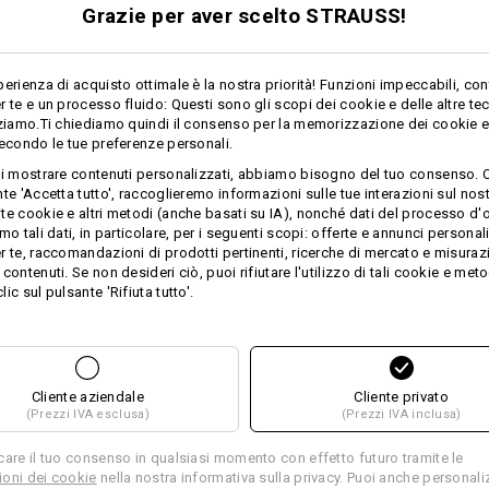
Grazie per aver scelto STRAUSS!
Personalizzazione:
perienza di acquisto ottimale è la nostra priorità! Funzioni impeccabili, con
r te e un processo fluido: Questi sono gli scopi dei cookie e delle altre te
Progetta tu
zziamo.Ti chiediamo quindi il consenso per la memorizzazione dei cookie e 
secondo le tue preferenze personali.
ti mostrare contenuti personalizzati, abbiamo bisogno del tuo consenso. 
te 'Accetta tutto', raccoglieremo informazioni sulle tue interazioni sul nost
te cookie e altri metodi (anche basati su IA), nonché dati del processo d'o
ZA PER L'ACQUIS
mo tali dati, in particolare, per i seguenti scopi: offerte e annunci personal
r te, raccomandazioni di prodotti pertinenti, ricerche di mercato e misuraz
contenuti. Se non desideri ciò, puoi rifiutare l'utilizzo di tali cookie e meto
ic sul pulsante 'Rifiuta tutto'.
ERNATIVE
Cliente aziendale
Cliente privato
colo attuale con le migliori alternative
(Prezzi IVA esclusa)
(Prezzi IVA inclusa)
care il tuo consenso in qualsiasi momento con effetto futuro tramite le
oni dei cookie
nella nostra informativa sulla privacy. Puoi anche personali