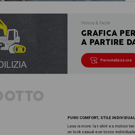
Veloce & facile
GRAFICA PE
A PARTIRE D
Personalizza ora
DOTTO
PURO COMFORT, STILE INDIVIDUA
Less is more: la t-shirt e.s.motion 
un look casual e un tocco individuale