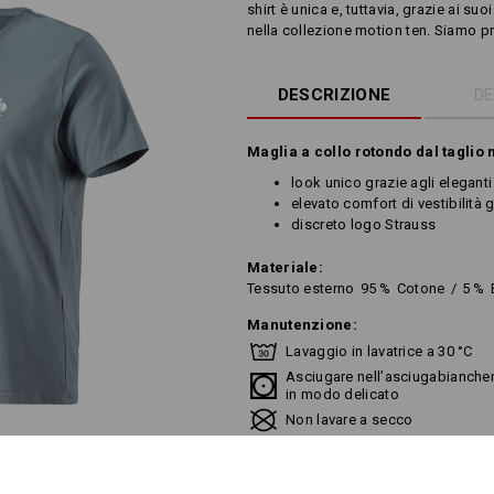
shirt è unica e, tuttavia, grazie ai suo
nella collezione motion ten. Siamo pro
DESCRIZIONE
DE
Maglia a collo rotondo dal tagli
look unico grazie agli elegant
elevato comfort di vestibilità 
discreto logo Strauss
Materiale:
Tessuto esterno
95
%
Cotone
/
5
%
Manutenzione:
Lavaggio in lavatrice a 30 °C
Asciugare nell’asciugabiancher
in modo delicato
Non lavare a secco