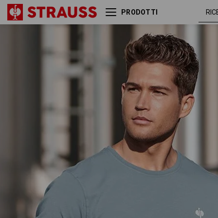
PRODOTTI
T-shirt e.s.motion ten
blu fumo
pure
vintage