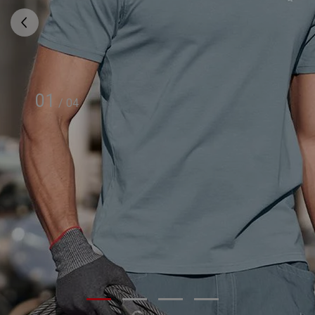
01
/
04