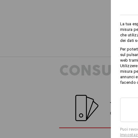
La tua es
misura pe
che utili
dei dati 
Per poter
sul pulsan
web trami
CONSULEN
Utilizzere
misura pe
annunci e 
facendo cl
TROVA ALT
Confronta l'arti
Puoi revo
Impostazi