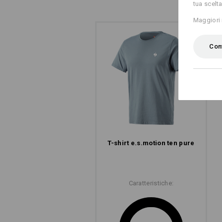
tua scelta
Maggiori 
Conf
T-shirt e.s.​motion ten pure
Caratteristiche: