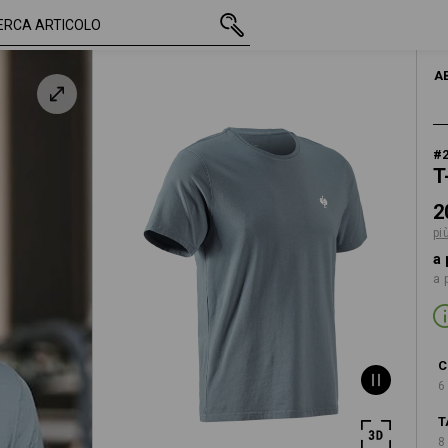
IVA inclusa
20,13 €
S
più spese di spediz
A
#
T
2
pi
a 
a 
C
6
T
8