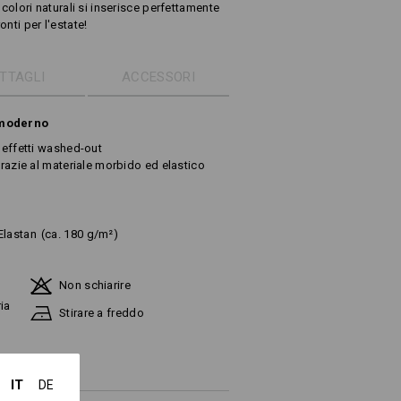
i colori naturali si inserisce perfettamente
nti per l'estate!
TTAGLI
ACCESSORI
o moderno
i effetti washed-out
grazie al materiale morbido ed elastico
Elastan
(ca. 180 g/m²)
Non schiarire
ia
Stirare a freddo
IT
DE