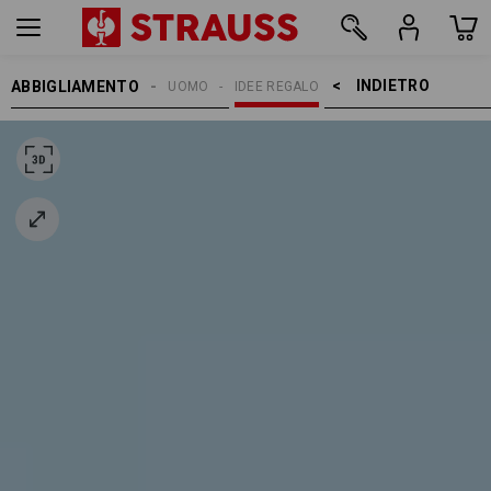
INDIETRO    >
ABBIGLIAMENTO
UOMO
IDEE REGALO