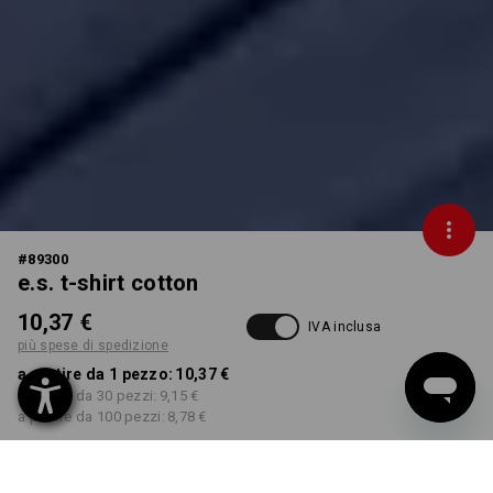
#
89300
e.s. t-shirt cotton
10,37 €
IVA inclusa
più spese di spedizione
a partire da 1 pezzo:
10,37 €
a partire da 30 pezzi:
9,15 €
a partire da 100 pezzi:
8,78 €
Tempi di consegna ca. 3-5
giorni lavorativi